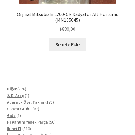
Orjinal Mitsubishi L200-CR Radyatör Alt Hortumu
(MN135045)
₺
880,00
Sepete Ekle
276
Diğer
276
ürün
1
2. El Araç
1
ürün
173
Aparat - Özel Takım
173
67
ürün
Civata Grubu
67
1
ürün
Gıda
1
ürün
50
HFKanuni Yedek Parça
50
310
ürün
İkinci El
310
ürün
1466