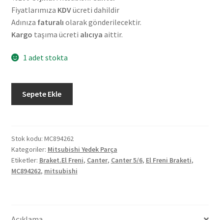
Fiyatlarımıza
KDV
ücreti dahildir
Adınıza
faturalı
olarak gönderilecektir.
Kargo
taşıma ücreti
alıcıya
aittir.
1 adet stokta
Orjinal
Sepete Ekle
Mitsubishi
Canter
5/6
El
Stok kodu:
MC894262
Kategoriler:
Mitsubishi Yedek Parça
Freni
Etiketler:
Braket.El Freni
,
Canter
,
Canter 5/6
,
El Freni Braketi
,
Braketi
MC894262
,
mitsubishi
MC894262
adet
Açıklama