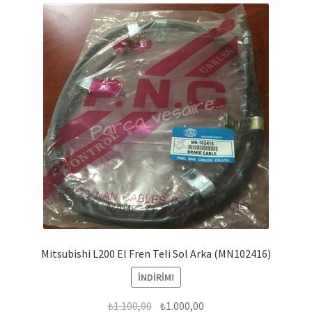
Mitsubishi L200 El Fren Teli Sol Arka (MN102416)
İNDIRIM!
Orijinal
Şu
₺
1.100,00
₺
1.000,00