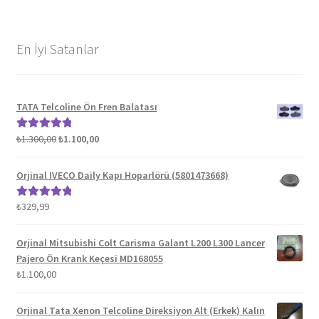
En İyi Satanlar
TATA Telcoline Ön Fren Balatası
Orijinal
Şu
₺
1.300,00
₺
1.100,00
5 üzerinden
fiyat:
andaki
5.00
oy aldı
₺1.300,00.
fiyat:
Orjinal IVECO Daily Kapı Hoparlörü (5801473668)
₺1.100,00.
₺
329,99
5 üzerinden
5.00
oy aldı
Orjinal Mitsubishi Colt Carisma Galant L200 L300 Lancer
Pajero Ön Krank Keçesi MD168055
₺
1.100,00
Orjinal Tata Xenon Telcoline Direksiyon Alt (Erkek) Kalın