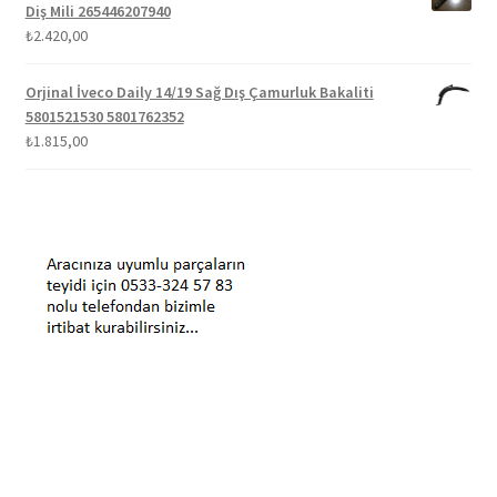
Diş Mili 265446207940
₺
2.420,00
Orjinal İveco Daily 14/19 Sağ Dış Çamurluk Bakaliti
5801521530 5801762352
₺
1.815,00