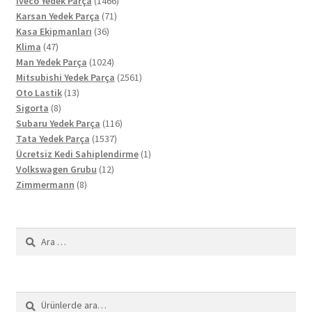
İveco Yedek Parça
1466
71
ürün
Karsan Yedek Parça
71
36
ürün
Kasa Ekipmanları
36
47
ürün
Klima
47
ürün
1024
Man Yedek Parça
1024
ürün
2561
Mitsubishi Yedek Parça
2561
13
ürün
Oto Lastik
13
8
ürün
Sigorta
8
ürün
116
Subaru Yedek Parça
116
1537
ürün
Tata Yedek Parça
1537
ürün
1
Ücretsiz Kedi Sahiplendirme
1
12
ürün
Volkswagen Grubu
12
8
ürün
Zimmermann
8
ürün
Arama:
Ara:
Ara