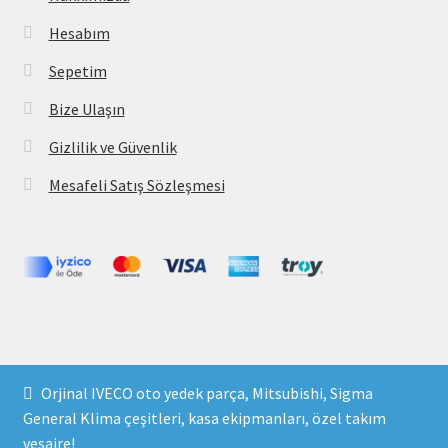
Hesabım
Sepetim
Bize Ulaşın
Gizlilik ve Güvenlik
Mesafeli Satış Sözleşmesi
Copyright 2021 © parcavs.com Tüm hakları saklıdır. Kredi
Orjinal IVECO oto yedek parça, Mitsubishi, Sigma
kartı bilgileriniz 256bit SSL sertifikası ile korunmaktadır.
General Klima çeşitleri, kasa ekipmanları, özel takım
vesaire!