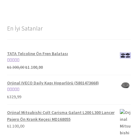
En İyi Satanlar
TATA Telcoline Ön Fren Balatası
Orijinal
Şu
5 üzerinden
₺
1.300,00
₺
1.100,00
fiyat:
andaki
5.00
oy aldı
₺1.300,00.
fiyat:
Orjinal IVECO Daily Kapı Hoparlörü (5801473668)
₺1.100,00.
5 üzerinden
₺
329,99
5.00
oy aldı
Orjinal Mitsubishi Colt Carisma Galant L200 L300 Lancer
Pajero Ön Krank Keçesi MD168055
₺
1.100,00