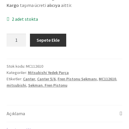
Kargo
taşıma ücreti
alıcıya
aittir.
2 adet stokta
Orjinal
Sepete Ekle
Mitsubishi
Canter
5/6
Fren
Stok kodu:
MC112610
Kategoriler:
Mitsubishi Yedek Parça
Pistonu
Etiketler:
Canter
,
Canter 5/6
,
Fren Pistonu Sekmanı
,
MC112610
,
Sekmanı
mitsubishi
,
Sekman. Fren Pistonu
MC112610
adet
Açıklama