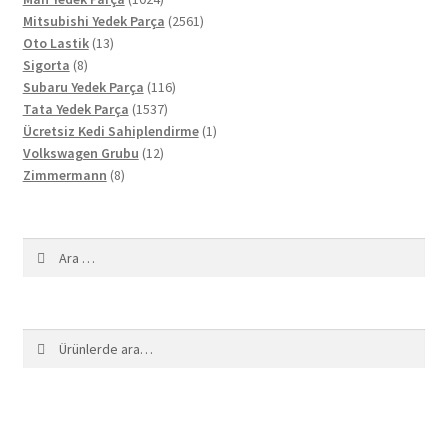
ürün
2561
Mitsubishi Yedek Parça
2561
13
ürün
Oto Lastik
13
8
ürün
Sigorta
8
ürün
116
Subaru Yedek Parça
116
1537
ürün
Tata Yedek Parça
1537
ürün
1
Ücretsiz Kedi Sahiplendirme
1
12
ürün
Volkswagen Grubu
12
8
ürün
Zimmermann
8
ürün
Arama:
Ara:
Ara