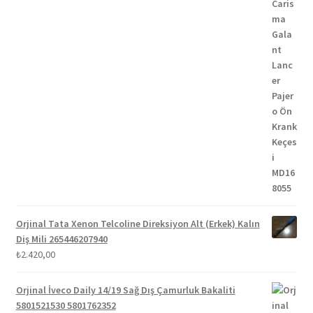
Orjinal Tata Xenon Telcoline Direksiyon Alt (Erkek) Kalın
Diş Mili 265446207940
₺
2.420,00
Orjinal İveco Daily 14/19 Sağ Dış Çamurluk Bakaliti
5801521530 5801762352