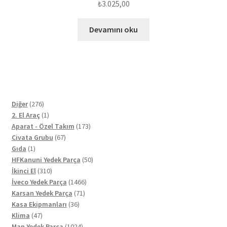
₺
3.025,00
Devamını oku
276
Diğer
276
ürün
1
2. El Araç
1
ürün
173
Aparat - Özel Takım
173
67
ürün
Civata Grubu
67
1
ürün
Gıda
1
ürün
50
HFKanuni Yedek Parça
50
310
ürün
İkinci El
310
ürün
1466
İveco Yedek Parça
1466
71
ürün
Karsan Yedek Parça
71
36
ürün
Kasa Ekipmanları
36
47
ürün
Klima
47
ürün
1024
Man Yedek Parça
1024