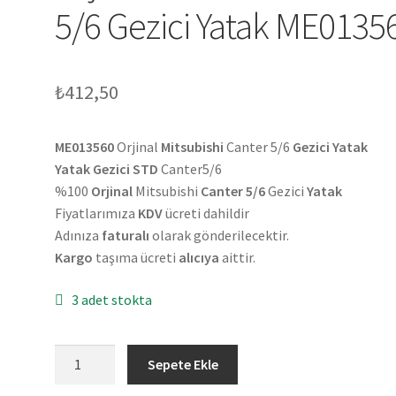
5/6 Gezici Yatak ME0135
₺
412,50
ME013560
Orjinal
Mitsubishi
Canter 5/6
Gezici Yatak
Yatak Gezici STD
Canter5/6
%100
Orjinal
Mitsubishi
Canter 5/6
Gezici
Yatak
Fiyatlarımıza
KDV
ücreti dahildir
Adınıza
faturalı
olarak gönderilecektir.
Kargo
taşıma ücreti
alıcıya
aittir.
3 adet stokta
Orjinal
Sepete Ekle
Mitsubishi