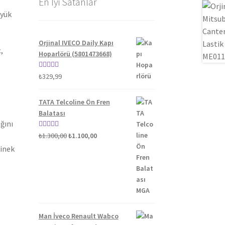
En İyi Satanlar
üyük
Orjinal IVECO Daily Kapı
,
Hoparlörü (5801473668)
5 üzerinden
₺
329,99
5.00
oy aldı
TATA Telcoline Ön Fren
Balatası
ğını
Orijinal
Şu
5 üzerinden
₺
1.300,00
₺
1.100,00
fiyat:
andaki
5.00
oy aldı
binek
₺1.300,00.
fiyat:
₺1.100,00.
Man İveco Renault Wabco