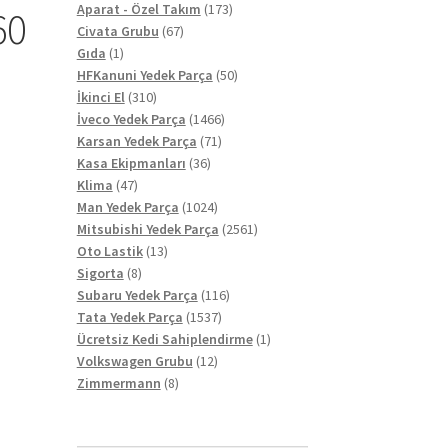
ürün
173
Aparat - Özel Takım
173
60
67
ürün
Civata Grubu
67
1
ürün
Gıda
1
ürün
50
HFKanuni Yedek Parça
50
310
ürün
İkinci El
310
ürün
1466
İveco Yedek Parça
1466
71
ürün
Karsan Yedek Parça
71
36
ürün
Kasa Ekipmanları
36
47
ürün
Klima
47
ürün
1024
Man Yedek Parça
1024
ürün
2561
Mitsubishi Yedek Parça
2561
13
ürün
Oto Lastik
13
8
ürün
Sigorta
8
ürün
116
Subaru Yedek Parça
116
1537
ürün
Tata Yedek Parça
1537
ürün
1
Ücretsiz Kedi Sahiplendirme
1
12
ürün
Volkswagen Grubu
12
8
ürün
Zimmermann
8
ürün