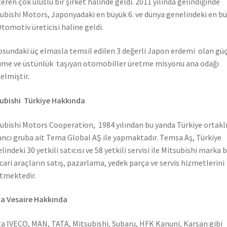
eren çok uluslu bir şirket halinde geldi. 2011 yılında gelindiğinde
ubishi Motors, Japonyadaki en büyük 6. ve dünya genelindeki en b
Otomotiv üreticisi haline geldi.
sundaki üç elmasla temsil edilen 3 değerli Japon erdemi olan güç
me ve üstünlük taşıyan otomobiller üretme misyonu ana odağı
elmiştir.
ubishi Türkiye Hakkında
ubishi Motors Cooperation, 1984 yılından bu yanda Türkiye ortaklı
ncı gruba ait Tema Global AŞ ile yapmaktadır. Temsa Aş, Türkiye
lindeki 30 yetkili satıcısı ve 58 yetkili servisi ile Mitsubishi marka 
icari araçların satış, pazarlama, yedek parça ve servis hizmetlerini
tmektedir.
a Vesaire Hakkında
a IVECO, MAN, TATA, Mitsubishi, Subaru, HFK Kanuni, Karsan gibi