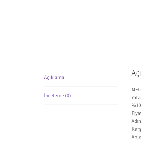
Aç
Açıklama
ME01
İnceleme (0)
Yata
%100
Fiya
Adın
Karg
Anla