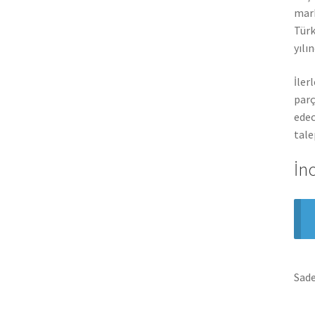
mark
Türk
yılı
İler
parç
edec
tale
İn
Sade