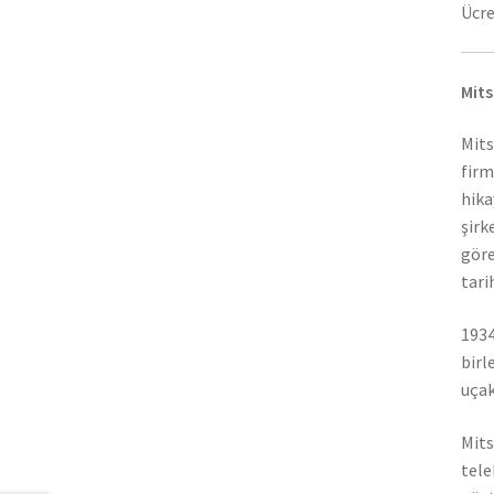
Ücre
Mits
Mits
firm
hika
şirk
göre
tari
1934
birl
uçak
Mits
tele