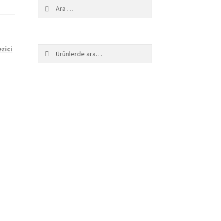
Arama:
zici
Ara:
Ara