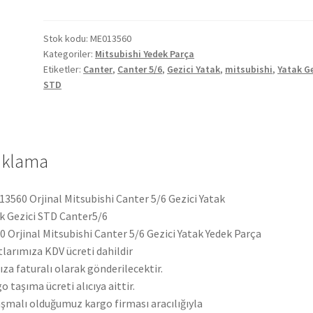
Canter
5/6
Gezici
Stok kodu:
ME013560
Kategoriler:
Mitsubishi Yedek Parça
Yatak
Etiketler:
Canter
,
Canter 5/6
,
Gezici Yatak
,
mitsubishi
,
Yatak Ge
ME013560
STD
adet
ıklama
3560 Orjinal Mitsubishi Canter 5/6 Gezici Yatak
k Gezici STD Canter5/6
 Orjinal Mitsubishi Canter 5/6 Gezici Yatak Yedek Parça
tlarımıza KDV ücreti dahildir
ıza faturalı olarak gönderilecektir.
o taşıma ücreti alıcıya aittir.
şmalı olduğumuz kargo firması aracılığıyla