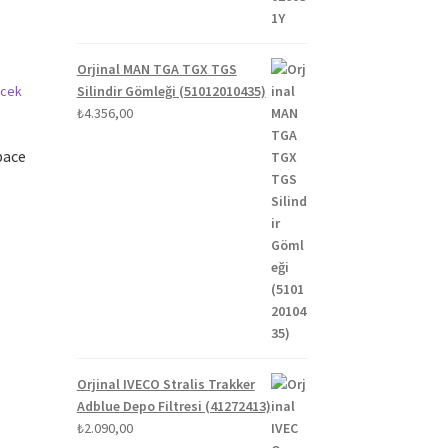
Orjinal MAN TGA TGX TGS
Silindir Gömleği (51012010435)
₺
4.356,00
pace
Orjinal IVECO Stralis Trakker
Adblue Depo Filtresi (41272413)
₺
2.090,00