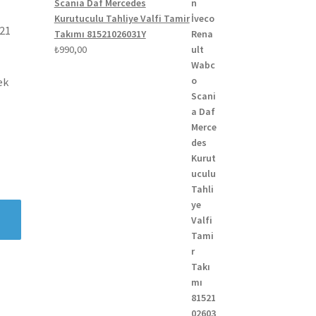
Scania Daf Mercedes
Kurutuculu Tahliye Valfi Tamir
021
Takımı 81521026031Y
₺
990,00
ek