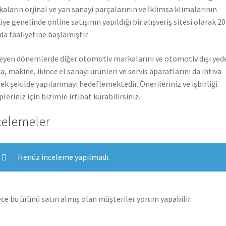
aların orjinal ve yan sanayi parçalarının ve İklimsa klimalarının
iye genelinde online satışının yapıldığı bir alışveriş sitesi olarak 2
nda faaliyetine başlamıştır.
leyen dönemlerde diğer otomotiv markalarını ve otomotiv dışı yed
a, makine, ikince el sanayi ürünleri ve servis aparatlarını da ihtiva
ek şekilde yapılanmayı hedeflemektedir. Önerileriniz ve işbirliği
pleriniz için bizimle irtibat kurabilirsiniz.
celemeler
Henüz inceleme yapılmadı.
ce bu ürünü satın almış olan müşteriler yorum yapabilir.