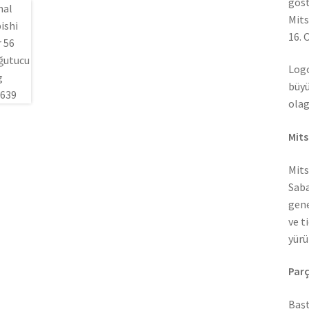
göst
Mits
16. 
Logo
büyü
olag
Mits
Mits
Saba
gene
ve t
yürü
Parç
Başt