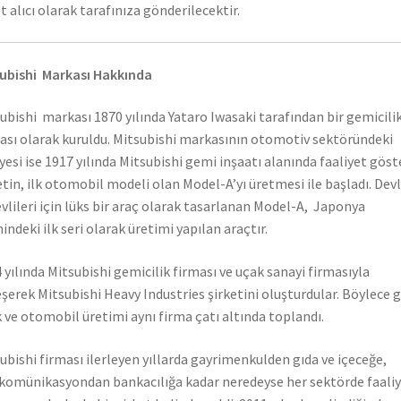
t alıcı olarak tarafınıza gönderilecektir.
ubishi Markası Hakkında
ubishi markası 1870 yılında Yataro Iwasaki tarafından bir gemicili
ası olarak kuruldu. Mitsubishi markasının otomotiv sektöründeki
yesi ise 1917 yılında Mitsubishi gemi inşaatı alanında faaliyet gös
etin, ilk otomobil modeli olan Model-A’yı üretmesi ile başladı. Dev
vlileri için lüks bir araç olarak tasarlanan Model-A, Japonya
hindeki ilk seri olarak üretimi yapılan araçtır.
 yılında Mitsubishi gemicilik firması ve uçak sanayi firmasıyla
eşerek Mitsubishi Heavy Industries şirketini oluşturdular. Böylece 
 ve otomobil üretimi aynı firma çatı altında toplandı.
ubishi firması ilerleyen yıllarda gayrimenkulden gıda ve içeceğe,
komünikasyondan bankacılığa kadar neredeyse her sektörde faali