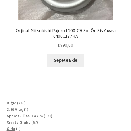
Orjinal Mitsubishi Pajero L200-CR Sol Ön Sis Yuvası
6400C177HA
₺
990,00
Sepete Ekle
276
Diğer
276
ürün
1
2. El Araç
1
ürün
173
Aparat - Özel Takım
173
67
ürün
Civata Grubu
67
1
ürün
Gıda
1