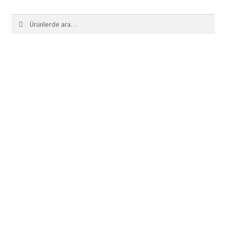
Ara:
Ara