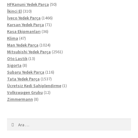
ürün
50
HFKanuni Yedek Parça
50
310
ürün
İkinci El
310
ürün
1466
İveco Yedek Parça
1466
71
ürün
Karsan Yedek Parça
71
36
ürün
Kasa Ekipmanları
36
47
ürün
Klima
47
ürün
1024
Man Yedek Parça
1024
ürün
2561
Mitsubishi Yedek Parça
2561
13
ürün
Oto Lastik
13
8
ürün
Sigorta
8
ürün
116
Subaru Yedek Parça
116
1537
ürün
Tata Yedek Parça
1537
ürün
1
Ücretsiz Kedi Sahiplendirme
1
12
ürün
Volkswagen Grubu
12
8
ürün
Zimmermann
8
ürün
Arama: