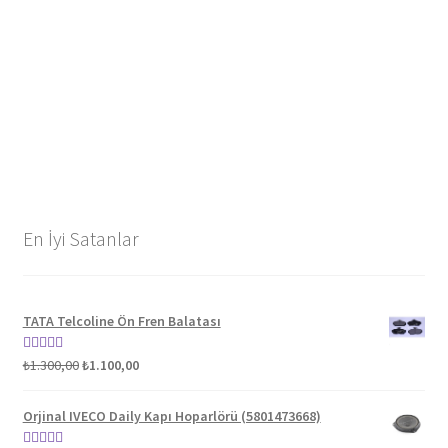
En İyi Satanlar
TATA Telcoline Ön Fren Balatası
Orijinal
Şu
5 üzerinden
₺
1.300,00
₺
1.100,00
fiyat:
andaki
5.00
oy aldı
₺1.300,00.
fiyat:
Orjinal IVECO Daily Kapı Hoparlörü (5801473668)
₺1.100,00.