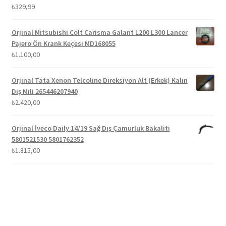
5 üzerinden
₺
329,99
5.00
oy aldı
Orjinal Mitsubishi Colt Carisma Galant L200 L300 Lancer
Pajero Ön Krank Keçesi MD168055
₺
1.100,00
Orjinal Tata Xenon Telcoline Direksiyon Alt (Erkek) Kalın
Diş Mili 265446207940
₺
2.420,00
Orjinal İveco Daily 14/19 Sağ Dış Çamurluk Bakaliti
5801521530 5801762352
₺
1.815,00