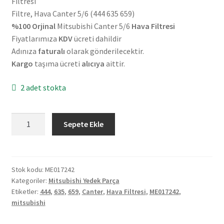
Filtresi
Filtre, Hava Canter 5/6 (444 635 659)
%100 Orjinal
Mitsubishi Canter 5/6
Hava Filtresi
Fiyatlarımıza
KDV
ücreti dahildir
Adınıza
faturalı
olarak gönderilecektir.
Kargo
taşıma ücreti
alıcıya
aittir.
2 adet stokta
Orjinal
Sepete Ekle
Mitsubishi
Canter
5/6
Hava
Stok kodu:
ME017242
Kategoriler:
Mitsubishi Yedek Parça
Filtresi
Etiketler:
444
,
635
,
659
,
Canter
,
Hava Filtresi
,
ME017242
,
ME017242
mitsubishi
adet