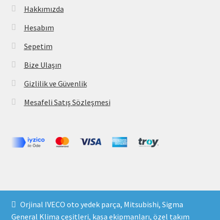
Hakkımızda
Hesabım
Sepetim
Bize Ulaşın
Gizlilik ve Güvenlik
Mesafeli Satış Sözleşmesi
Copyright 2021 © parcavs.com Tüm hakları saklıdır. Kredi
Orjinal IVECO oto yedek parça, Mitsubishi, Sigma
kartı bilgileriniz 256bit SSL sertifikası ile korunmaktadır.
General Klima çeşitleri, kasa ekipmanları, özel takım