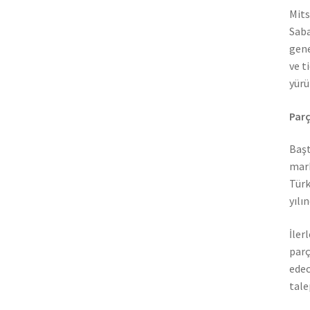
Mits
Saba
gene
ve t
yürü
Parç
Başt
mark
Türk
yılı
İler
parç
edec
tale