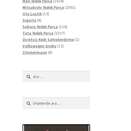
ürün
1024
Man Yedek Parça
1024
ürün
2561
Mitsubishi Yedek Parça
2561
13
ürün
Oto Lastik
13
8
ürün
Sigorta
8
ürün
116
Subaru Yedek Parça
116
1537
ürün
Tata Yedek Parça
1537
ürün
1
Ücretsiz Kedi Sahiplendirme
1
12
ürün
Volkswagen Grubu
12
8
ürün
Zimmermann
8
ürün
Arama:
Ara:
Ara