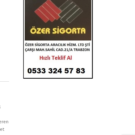
k
teren
let