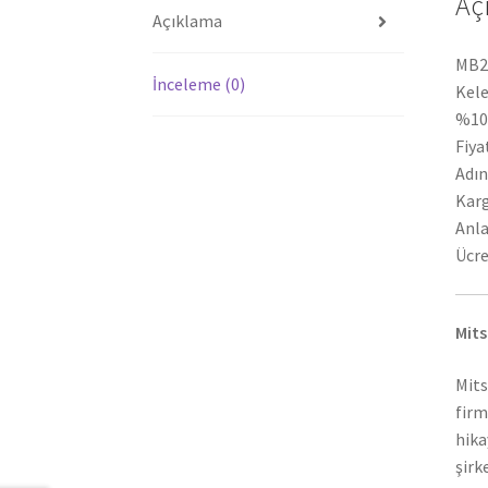
Aç
Açıklama
MB29
İnceleme (0)
Kele
%100
Fiya
Adın
Karg
Anla
Ücre
Mits
Mits
firm
hika
şirk