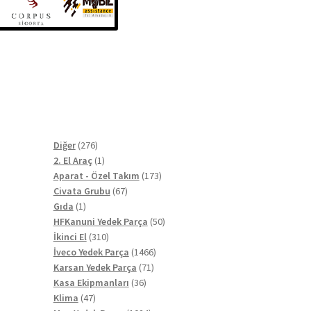
276
Diğer
276
ürün
1
2. El Araç
1
ürün
173
Aparat - Özel Takım
173
67
ürün
Civata Grubu
67
1
ürün
Gıda
1
ürün
50
HFKanuni Yedek Parça
50
310
ürün
İkinci El
310
ürün
1466
İveco Yedek Parça
1466
71
ürün
Karsan Yedek Parça
71
36
ürün
Kasa Ekipmanları
36
47
ürün
Klima
47