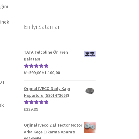
ğını
binek
En İyi Satanlar
TATA Telcoline Ön Fren
Balatası
Orijinal
Şu
₺
1.300,00
₺
1.100,00
5 üzerinden
fiyat:
andaki
5.00
oy aldı
021
₺1.300,00.
fiyat:
Orjinal IVECO Daily Kapı
₺1.100,00.
Hoparlörü (5801473668)
ek
₺
329,99
5 üzerinden
5.00
oy aldı
Orjinal Iveco 2.El Tector Motor
Arka Keçe Çıkarma Aparatı
99340056