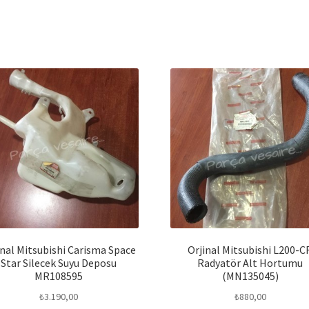
inal Mitsubishi Carisma Space
Orjinal Mitsubishi L200-C
Star Silecek Suyu Deposu
Radyatör Alt Hortumu
MR108595
(MN135045)
₺
3.190,00
₺
880,00