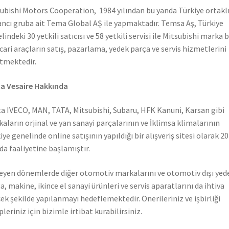
ubishi Motors Cooperation, 1984 yılından bu yanda Türkiye ortaklı
ncı gruba ait Tema Global AŞ ile yapmaktadır. Temsa Aş, Türkiye
lindeki 30 yetkili satıcısı ve 58 yetkili servisi ile Mitsubishi marka 
icari araçların satış, pazarlama, yedek parça ve servis hizmetlerini
tmektedir.
a Vesaire Hakkında
a IVECO, MAN, TATA, Mitsubishi, Subaru, HFK Kanuni, Karsan gibi
aların orjinal ve yan sanayi parçalarının ve İklimsa klimalarının
iye genelinde online satışının yapıldığı bir alışveriş sitesi olarak 2
nda faaliyetine başlamıştır.
leyen dönemlerde diğer otomotiv markalarını ve otomotiv dışı yed
a, makine, ikince el sanayi ürünleri ve servis aparatlarını da ihtiva
ek şekilde yapılanmayı hedeflemektedir. Önerileriniz ve işbirliği
pleriniz için bizimle irtibat kurabilirsiniz.