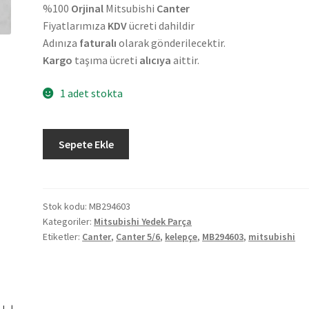
%100
Orjinal
Mitsubishi
Canter
Fiyatlarımıza
KDV
ücreti dahildir
Adınıza
faturalı
olarak gönderilecektir.
Kargo
taşıma ücreti
alıcıya
aittir.
1 adet stokta
Orjinal
Sepete Ekle
Mitsubishi
Canter
5/6
Kelepçe
Stok kodu:
MB294603
Kategoriler:
Mitsubishi Yedek Parça
MB294603
Etiketler:
Canter
,
Canter 5/6
,
kelepçe
,
MB294603
,
mitsubishi
adet