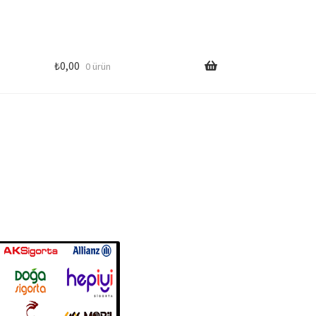
₺
0,00
0 ürün