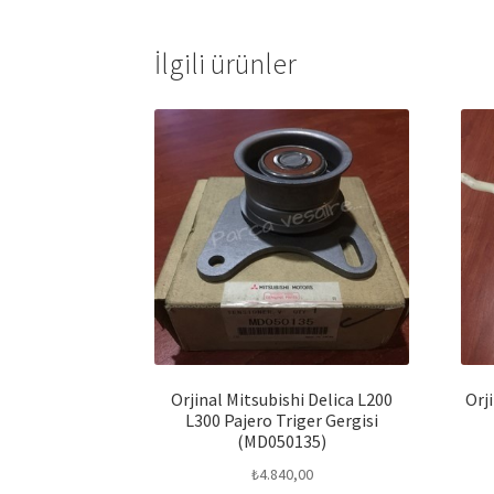
İlgili ürünler
Orjinal Mitsubishi Delica L200
Orj
L300 Pajero Triger Gergisi
(MD050135)
₺
4.840,00