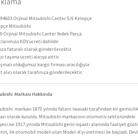
ıklama
4603 Orjinal Mitsubishi Canter 5/6 Kelepçe
pçe Mitsubishi
 Orjinal Mitsubishi Canter Yedek Parça
tlarımıza KDV ücreti dahildir
ıza faturalı olarak gönderilecektir.
o taşıma ücreti alıcıya aittir.
şmalı olduğumuz kargo firması aracılığıyla
t alıcı olarak tarafınıza gönderilecektir.
ubishi Markası Hakkında
ubishi markası 1870 yılında Yataro Iwasaki tarafından bir gemicili
ası olarak kuruldu. Mitsubishi markasının otomotiv sektöründeki
yesi ise 1917 yılında Mitsubishi gemi inşaatı alanında faaliyet gös
etin, ilk otomobil modeli olan Model-A’yı üretmesi ile başladı. Dev