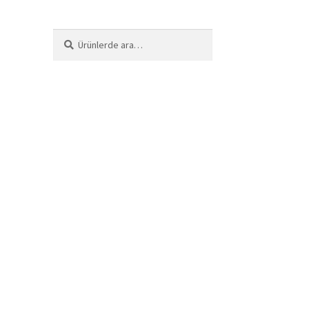
Ara:
Ara