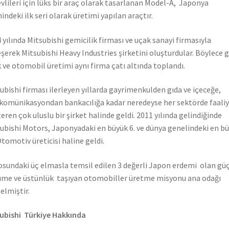
vlileri için lüks bir araç olarak tasarlanan Model-A, Japonya
hindeki ilk seri olarak üretimi yapılan araçtır.
 yılında Mitsubishi gemicilik firması ve uçak sanayi firmasıyla
eşerek Mitsubishi Heavy Industries şirketini oluşturdular. Böylece 
 ve otomobil üretimi aynı firma çatı altında toplandı.
ubishi firması ilerleyen yıllarda gayrimenkulden gıda ve içeceğe,
komünikasyondan bankacılığa kadar neredeyse her sektörde faali
eren çok uluslu bir şirket halinde geldi. 2011 yılında gelindiğinde
ubishi Motors, Japonyadaki en büyük 6. ve dünya genelindeki en b
Otomotiv üreticisi haline geldi.
sundaki üç elmasla temsil edilen 3 değerli Japon erdemi olan güç
me ve üstünlük taşıyan otomobiller üretme misyonu ana odağı
elmiştir.
ubishi Türkiye Hakkında