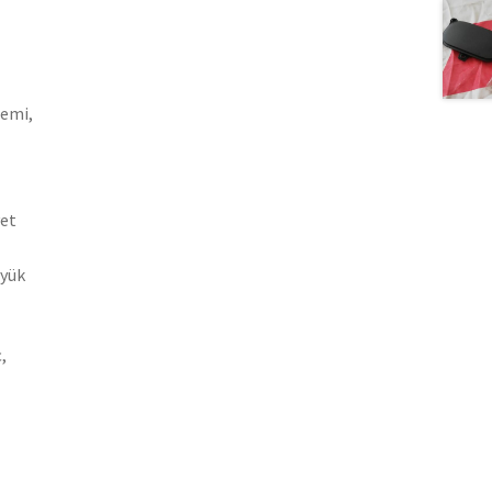
gemi,
yet
üyük
,