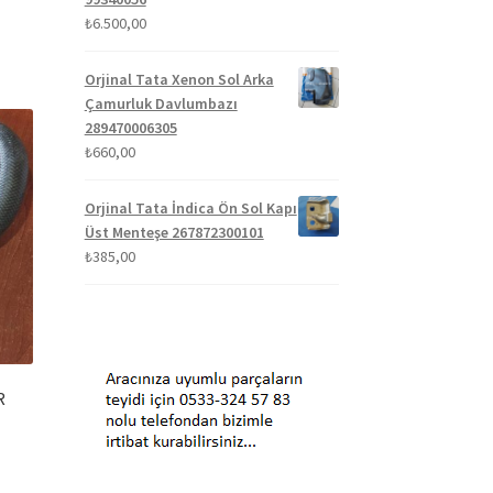
₺
6.500,00
Orjinal Tata Xenon Sol Arka
Çamurluk Davlumbazı
289470006305
₺
660,00
Orjinal Tata İndica Ön Sol Kapı
Üst Menteşe 267872300101
₺
385,00
R