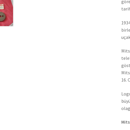
göre
tari
1934
birl
uçak
Mits
tele
göst
Mits
16. 
Logo
büyü
olag
Mits