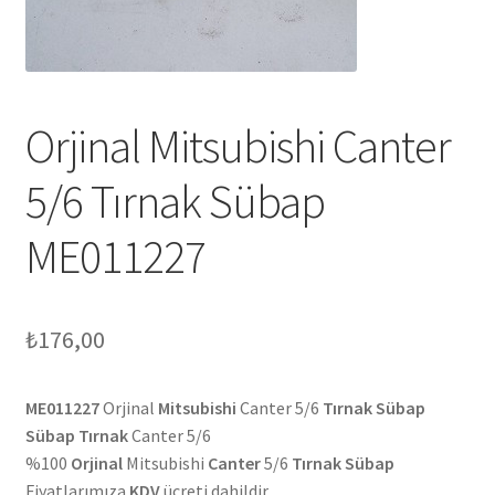
Orjinal Mitsubishi Canter
5/6 Tırnak Sübap
ME011227
₺
176,00
ME011227
Orjinal
Mitsubishi
Canter 5/6
Tırnak Sübap
Sübap Tırnak
Canter 5/6
%100
Orjinal
Mitsubishi
Canter
5/6
Tırnak Sübap
Fiyatlarımıza
KDV
ücreti dahildir