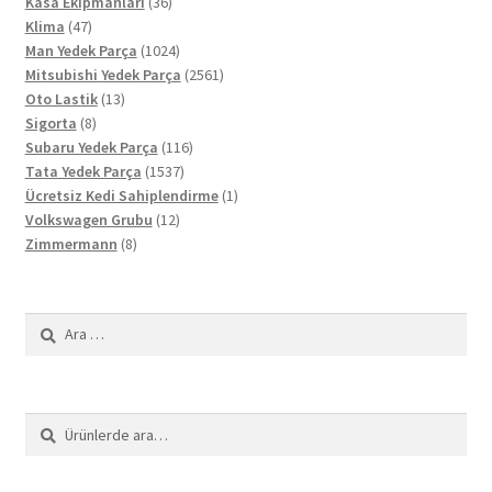
36
ürün
Kasa Ekipmanları
36
47
ürün
Klima
47
ürün
1024
Man Yedek Parça
1024
ürün
2561
Mitsubishi Yedek Parça
2561
13
ürün
Oto Lastik
13
8
ürün
Sigorta
8
ürün
116
Subaru Yedek Parça
116
1537
ürün
Tata Yedek Parça
1537
ürün
1
Ücretsiz Kedi Sahiplendirme
1
12
ürün
Volkswagen Grubu
12
8
ürün
Zimmermann
8
ürün
Arama:
Ara:
Ara