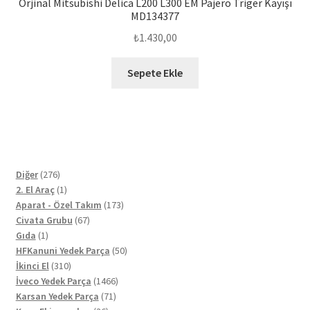
Orjinal Mitsubishi Delica L200 L300 EM Pajero Triger Kayışı
MD134377
₺
1.430,00
Sepete Ekle
276
Diğer
276
ürün
1
2. El Araç
1
ürün
173
Aparat - Özel Takım
173
67
ürün
Civata Grubu
67
1
ürün
Gıda
1
ürün
50
HFKanuni Yedek Parça
50
310
ürün
İkinci El
310
ürün
1466
İveco Yedek Parça
1466
71
ürün
Karsan Yedek Parça
71