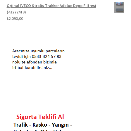
Orjinal IVECO Stralis Trakker Adblue Depo Filtresi
(41272413)
₺
2.090,00