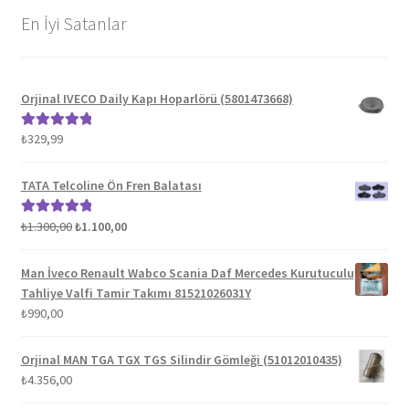
En İyi Satanlar
Orjinal IVECO Daily Kapı Hoparlörü (5801473668)
₺
329,99
5 üzerinden
5.00
oy aldı
TATA Telcoline Ön Fren Balatası
Orijinal
Şu
₺
1.300,00
₺
1.100,00
5 üzerinden
fiyat:
andaki
5.00
oy aldı
₺1.300,00.
fiyat:
Man İveco Renault Wabco Scania Daf Mercedes Kurutuculu
₺1.100,00.
Tahliye Valfi Tamir Takımı 81521026031Y
₺
990,00
Orjinal MAN TGA TGX TGS Silindir Gömleği (51012010435)
₺
4.356,00