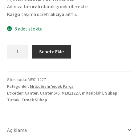
Adınıza
faturalı
olarak gönderilecektir.
Kargo
taşıma ücreti
alıcıya
aittir.
8 adet stokta
Orjinal
Sepete Ekle
Mitsubishi
Canter
5/6
Tırnak
Stok kodu:
ME011227
Kategoriler:
Mitsubishi Yedek Parça
Sübap
Etiketler:
Canter
,
Canter 5/6
,
ME011227
,
mitsubishi
,
Sübap
ME011227
Tırnak
,
Tırnak Sübap
adet
Açıklama