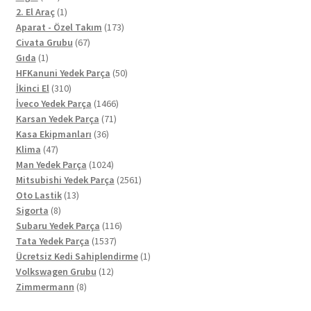
ürün
1
2. El Araç
1
ürün
173
Aparat - Özel Takım
173
67
ürün
Civata Grubu
67
1
ürün
Gıda
1
ürün
50
HFKanuni Yedek Parça
50
310
ürün
İkinci El
310
ürün
1466
İveco Yedek Parça
1466
71
ürün
Karsan Yedek Parça
71
36
ürün
Kasa Ekipmanları
36
47
ürün
Klima
47
ürün
1024
Man Yedek Parça
1024
ürün
2561
Mitsubishi Yedek Parça
2561
13
ürün
Oto Lastik
13
8
ürün
Sigorta
8
ürün
116
Subaru Yedek Parça
116
1537
ürün
Tata Yedek Parça
1537
ürün
1
Ücretsiz Kedi Sahiplendirme
1
12
ürün
Volkswagen Grubu
12
8
ürün
Zimmermann
8
ürün