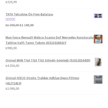
5 üzerinden
₺
329,99
5.00
oy aldı
TATA Telcoline Ön Fren Balatası
Orijinal
Şu
5 üzerinden
₺
1.300,00
₺
1.100,00
fiyat:
andaki
5.00
oy aldı
₺1.300,00.
fiyat:
Man İveco Renault Wabco Scania Daf Mercedes Kurutuculu
₺1.100,00.
Tahliye Valfi Tamir Takımı 81521026031Y
₺
990,00
Orjinal MAN TGA TGX TGS Silindir Gömleği (51012010435)
₺
4.356,00
Orjinal IVECO Stralis Trakker Adblue Depo Filtresi
(41272413)
₺
2.090,00