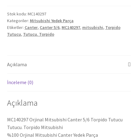
5/6
Torpido
Stok kodu:
MC140297
Kategoriler:
Mitsubishi Yedek Parça
Tutucu
Etiketler:
Canter
,
Canter 5/6
,
MC140297
,
mitsubishi
,
Torpido
MC140297
Tutucu
,
Tutucu. Torpido
adet
Açıklama
İnceleme (0)
Açıklama
MC140297 Orjinal Mitsubishi Canter 5/6 Torpido Tutucu
Tutucu. Torpido Mitsubishi
%100 Orjinal Mitsubishi Canter Yedek Parça