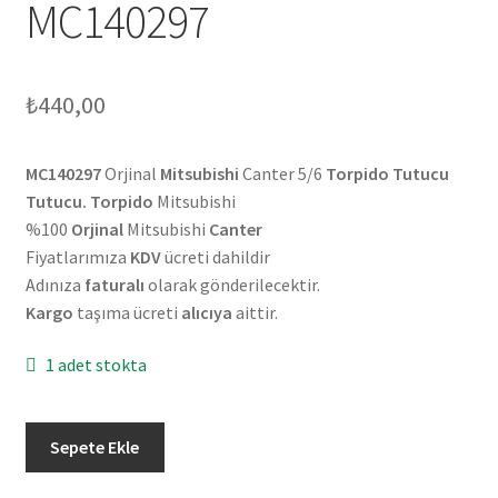
MC140297
₺
440,00
MC140297
Orjinal
Mitsubishi
Canter 5/6
Torpido Tutucu
Tutucu. Torpido
Mitsubishi
%100
Orjinal
Mitsubishi
Canter
Fiyatlarımıza
KDV
ücreti dahildir
Adınıza
faturalı
olarak gönderilecektir.
Kargo
taşıma ücreti
alıcıya
aittir.
1 adet stokta
Orjinal
Sepete Ekle
Mitsubishi
Canter