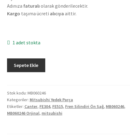
Adınıza
faturalı
olarak gönderilecektir.
Kargo
taşıma ücreti
alıcıya
aittir.
1 adet stokta
Orjinal
Sepete Ekle
Mitsubishi
Canter
FE304
FE515
Stok kodu:
MB060246
Kategoriler:
Mitsubishi Yedek Parça
Fren
Etiketler:
Canter
,
FE304
,
FE515
,
Fren Silindiri Ön Sağ
,
MB060246
,
Silindiri
MB060246 Orjinal
,
mitsubishi
Ön
Sağ
MB060246