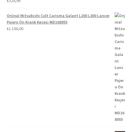
5 üzerinden
₺
329,99
5.00
oy aldı
Orjinal Mitsubishi Colt Carisma Galant L200 L300 Lancer
Pajero Ön Krank Keçesi MD168055
₺
1.100,00