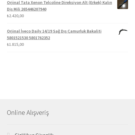
Orjinal Tata Xenon Telcoline Direksiyon Alt (Erkek) Kalın
Diş Mili 265446207940
₺
2.420,00
Orjinal İveco Daily 14/19 Sağ Dış Çamurluk Bakaliti
5801521530 5801762352
₺
1.815,00
Online Alışveriş