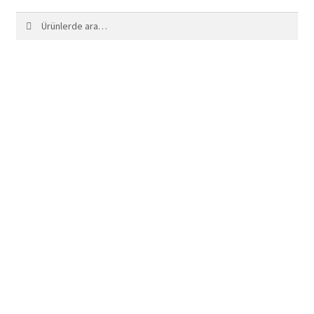
Ara:
Ara