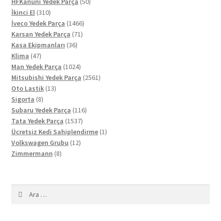
ürün
50
HFKanuni Yedek Parça
50
310
ürün
İkinci El
310
ürün
1466
İveco Yedek Parça
1466
71
ürün
Karsan Yedek Parça
71
36
ürün
Kasa Ekipmanları
36
47
ürün
Klima
47
ürün
1024
Man Yedek Parça
1024
ürün
2561
Mitsubishi Yedek Parça
2561
13
ürün
Oto Lastik
13
8
ürün
Sigorta
8
ürün
116
Subaru Yedek Parça
116
1537
ürün
Tata Yedek Parça
1537
ürün
1
Ücretsiz Kedi Sahiplendirme
1
12
ürün
Volkswagen Grubu
12
8
ürün
Zimmermann
8
ürün
Arama: