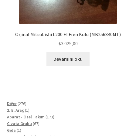
Orjinal Mitsubishi L200 El Fren Kolu (MB256840MT)
₺
3.025,00
Devamını oku
276
Diğer
276
ürün
1
2. El Araç
1
ürün
173
Aparat - Özel Takım
173
67
ürün
Civata Grubu
67
1
ürün
Gıda
1