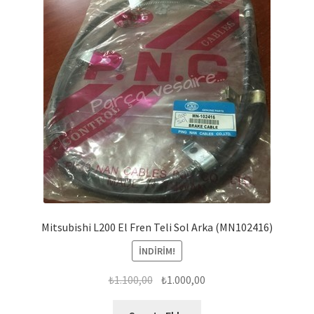
Mitsubishi L200 El Fren Teli Sol Arka (MN102416)
İNDIRIM!
Orijinal
Şu
₺
1.100,00
₺
1.000,00
fiyat:
andaki
₺1.100,00.
fiyat: