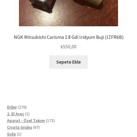
NGK Mitsubishi Carisma 1.8 Gdi Iridyum Buji (IZFR6B)
₺
550,00
Sepete Ekle
276
Diğer
276
ürün
1
2. El Araç
1
ürün
173
Aparat - Özel Takım
173
67
ürün
Civata Grubu
67
1
ürün
Gıda
1