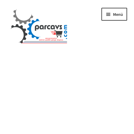
Dolaşıma
İçeriğe
Menü
geç
geç
Gizlilik ve Güvenlik
Mesafeli Satış Sözleşmesi
İade ve Teslimat Şartları
Ürün Gönderimi ve Saatleri