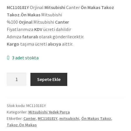
MC110181Y
Orjinal
Mitsubishi
Canter
Ön Makas Takoz
Takoz.Ön Makas
Mitsubishi
%100
Orjinal
Mitsubishi
Canter
Fiyatlarımıza
KDV
ücreti dahildir
Adınıza
faturalı
olarak gönderilecektir.
Kargo
taşıma ücreti
alıcıya
aittir.
3 adet stokta
Orjinal
Sepete Ekle
Mitsubishi
Canter
Ön
Makas
Stok kodu:
MC110181Y
Kategoriler:
Mitsubishi Yedek Parça
Takoz
Etiketler:
Canter
,
MC110181Y
,
mitsubishi
,
Ön Makas Takoz
,
MC110181Y
Takoz.Ön Makas
adet