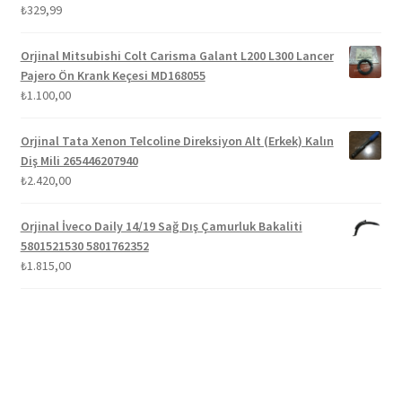
5 üzerinden
₺
329,99
5.00
oy aldı
Orjinal Mitsubishi Colt Carisma Galant L200 L300 Lancer
Pajero Ön Krank Keçesi MD168055
₺
1.100,00
Orjinal Tata Xenon Telcoline Direksiyon Alt (Erkek) Kalın
Diş Mili 265446207940
₺
2.420,00
Orjinal İveco Daily 14/19 Sağ Dış Çamurluk Bakaliti
5801521530 5801762352
₺
1.815,00