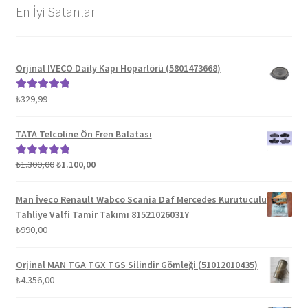
En İyi Satanlar
Orjinal IVECO Daily Kapı Hoparlörü (5801473668)
₺
329,99
5 üzerinden
5.00
oy aldı
TATA Telcoline Ön Fren Balatası
Orijinal
Şu
₺
1.300,00
₺
1.100,00
5 üzerinden
fiyat:
andaki
5.00
oy aldı
₺1.300,00.
fiyat:
Man İveco Renault Wabco Scania Daf Mercedes Kurutuculu
₺1.100,00.
Tahliye Valfi Tamir Takımı 81521026031Y
₺
990,00
Orjinal MAN TGA TGX TGS Silindir Gömleği (51012010435)
₺
4.356,00