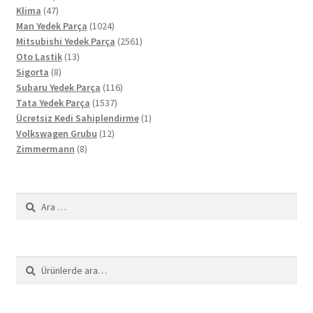
47
ürün
Klima
47
ürün
1024
Man Yedek Parça
1024
ürün
2561
Mitsubishi Yedek Parça
2561
13
ürün
Oto Lastik
13
8
ürün
Sigorta
8
ürün
116
Subaru Yedek Parça
116
1537
ürün
Tata Yedek Parça
1537
ürün
1
Ücretsiz Kedi Sahiplendirme
1
12
ürün
Volkswagen Grubu
12
8
ürün
Zimmermann
8
ürün
Arama:
Ara:
Ara