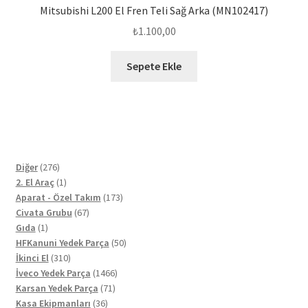
Mitsubishi L200 El Fren Teli Sağ Arka (MN102417)
₺
1.100,00
Sepete Ekle
276
Diğer
276
ürün
1
2. El Araç
1
ürün
173
Aparat - Özel Takım
173
67
ürün
Civata Grubu
67
1
ürün
Gıda
1
ürün
50
HFKanuni Yedek Parça
50
310
ürün
İkinci El
310
ürün
1466
İveco Yedek Parça
1466
71
ürün
Karsan Yedek Parça
71
36
ürün
Kasa Ekipmanları
36