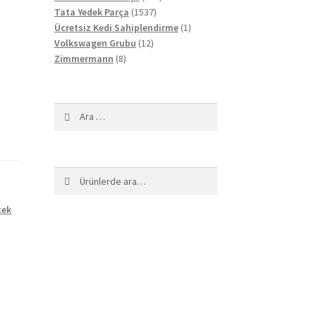
1537
ürün
Tata Yedek Parça
1537
ürün
1
Ücretsiz Kedi Sahiplendirme
1
12
ürün
Volkswagen Grubu
12
8
ürün
Zimmermann
8
ürün
Arama:
Ara:
Ara
cek