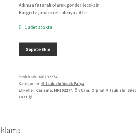
Adınıza
faturalı
olarak gönderilecektir.
Kargo
taşıma ücreti
alıcıya
aittir.
1 adet stokta
Orjinal
Sepete Ekle
Mitsubishi
Carisma
Ön
Cam
Stok kodu:
MR192274
Kategoriler:
Mitsubishi Yedek Parça
Silecek
Etiketler:
Carisma
,
MR192274
,
Ön Cam
,
Orjinal Mitsubishi
,
Sile
Lastiği
Lastiği
MR192274
adet
ıklama