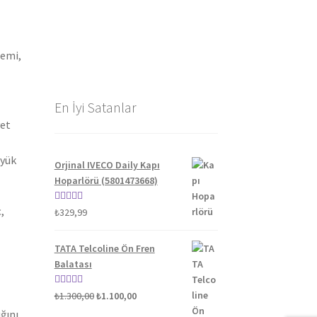
gemi,
En İyi Satanlar
yet
üyük
Orjinal IVECO Daily Kapı
Hoparlörü (5801473668)
,
5 üzerinden
₺
329,99
5.00
oy aldı
TATA Telcoline Ön Fren
Balatası
Orijinal
Şu
5 üzerinden
₺
1.300,00
₺
1.100,00
fiyat:
andaki
5.00
oy aldı
ğını