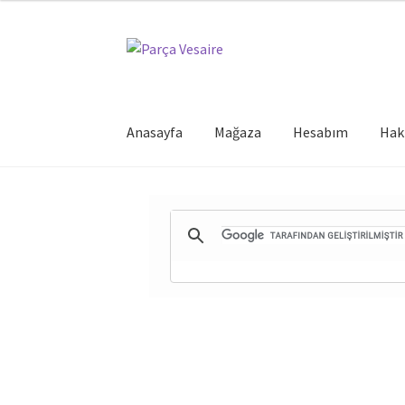
Dolaşıma
İçeriğe
geç
geç
Anasayfa
Mağaza
Hesabım
Hak