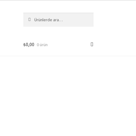
Ara:
Ara
₺
0,00
0 ürün