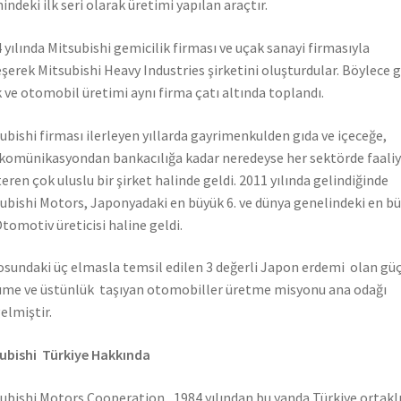
hindeki ilk seri olarak üretimi yapılan araçtır.
 yılında Mitsubishi gemicilik firması ve uçak sanayi firmasıyla
eşerek Mitsubishi Heavy Industries şirketini oluşturdular. Böylece 
 ve otomobil üretimi aynı firma çatı altında toplandı.
ubishi firması ilerleyen yıllarda gayrimenkulden gıda ve içeceğe,
komünikasyondan bankacılığa kadar neredeyse her sektörde faali
eren çok uluslu bir şirket halinde geldi. 2011 yılında gelindiğinde
ubishi Motors, Japonyadaki en büyük 6. ve dünya genelindeki en b
Otomotiv üreticisi haline geldi.
sundaki üç elmasla temsil edilen 3 değerli Japon erdemi olan güç
me ve üstünlük taşıyan otomobiller üretme misyonu ana odağı
elmiştir.
ubishi Türkiye Hakkında
ubishi Motors Cooperation, 1984 yılından bu yanda Türkiye ortaklı