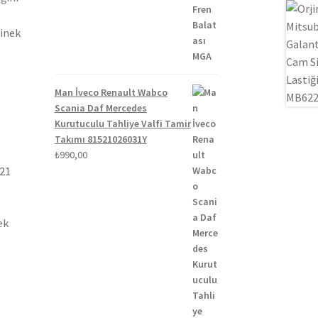
₺1.300,00.
fiyat:
₺1.100,00.
binek
Man İveco Renault Wabco
Scania Daf Mercedes
Kurutuculu Tahliye Valfi Tamir
Takımı 81521026031Y
₺
990,00
021
ek