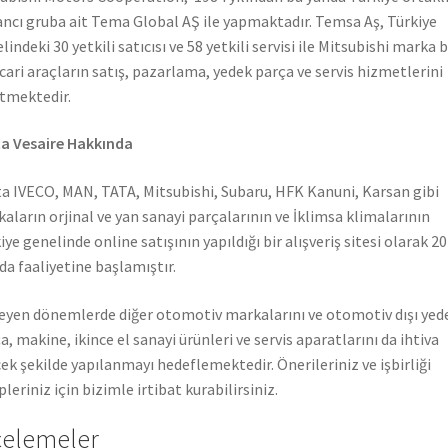
ncı gruba ait Tema Global AŞ ile yapmaktadır. Temsa Aş, Türkiye
lindeki 30 yetkili satıcısı ve 58 yetkili servisi ile Mitsubishi marka 
icari araçların satış, pazarlama, yedek parça ve servis hizmetlerini
tmektedir.
a Vesaire Hakkında
a IVECO, MAN, TATA, Mitsubishi, Subaru, HFK Kanuni, Karsan gibi
aların orjinal ve yan sanayi parçalarının ve İklimsa klimalarının
iye genelinde online satışının yapıldığı bir alışveriş sitesi olarak 2
nda faaliyetine başlamıştır.
leyen dönemlerde diğer otomotiv markalarını ve otomotiv dışı yed
a, makine, ikince el sanayi ürünleri ve servis aparatlarını da ihtiva
ek şekilde yapılanmayı hedeflemektedir. Önerileriniz ve işbirliği
pleriniz için bizimle irtibat kurabilirsiniz.
celemeler