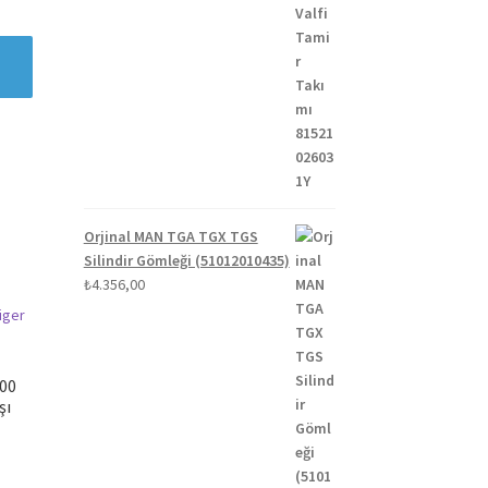
Orjinal MAN TGA TGX TGS
Silindir Gömleği (51012010435)
₺
4.356,00
200
şı