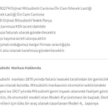
2274 Orjinal Mitsubishi Carisma Ön Cam Silecek Lastiği
cek Lastiği Ön Cam Carisma
 Orjinal Mitsubishi Yedek Parça
tlarımıza KDV ücreti dahildir
ıza faturalı olarak gönderilecektir.
o taşıma ücreti alıcıya aittir.
şmalı olduğumuz kargo firması aracılığıyla
t alıcı olarak tarafınıza gönderilecektir.
ubishi Markası Hakkında
ubishi markası 1870 yılında Yataro Iwasaki tarafından bir gemicili
ası olarak kuruldu. Mitsubishi markasının otomotiv sektöründeki
yesi ise 1917 yılında Mitsubishi gemi inşaatı alanında faaliyet gös
etin, ilk otomobil modeli olan Model-A’yı üretmesi ile başladı. Dev
vlileri için lüks bir araç olarak tasarlanan Model-A, Japonya