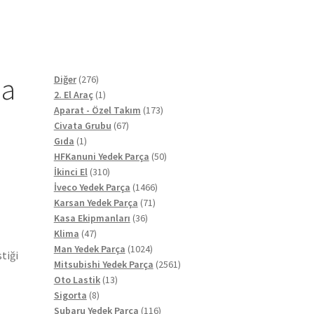
ma
276
Diğer
276
ürün
1
2. El Araç
1
ürün
173
Aparat - Özel Takım
173
67
ürün
Civata Grubu
67
1
ürün
Gıda
1
ürün
50
HFKanuni Yedek Parça
50
310
ürün
İkinci El
310
ürün
1466
İveco Yedek Parça
1466
71
ürün
Karsan Yedek Parça
71
36
ürün
Kasa Ekipmanları
36
47
ürün
Klima
47
ürün
1024
Man Yedek Parça
1024
tiği
ürün
2561
Mitsubishi Yedek Parça
2561
13
ürün
Oto Lastik
13
8
ürün
Sigorta
8
ürün
116
Subaru Yedek Parça
116