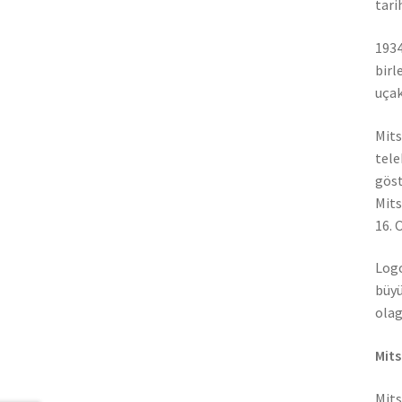
tari
1934
birl
uçak
Mits
tele
göst
Mits
16. 
Logo
büyü
olag
Mits
Mits