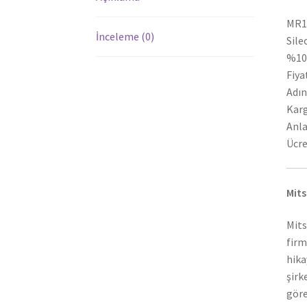
MR19
İnceleme (0)
Sile
%100
Fiya
Adın
Karg
Anla
Ücre
Mits
Mits
firm
hika
şirk
göre