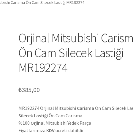
subishi Carisma Ön Cam Silecek Lastiği MR192274
Orjinal Mitsubishi Caris
Ön Cam Silecek Lastiği
MR192274
₺
385,00
MR192274 Orjinal Mitsubishi
Carisma
Ön Cam Silecek Las
Silecek Lastiğ
i Ön Cam Carisma
%100
Orjinal
Mitsubishi Yedek Parça
Fiyatlarımıza
KDV
ücreti dahildir