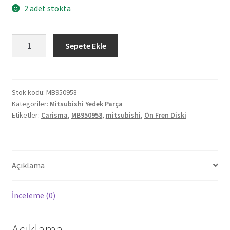
2 adet stokta
Orjinal
Sepete Ekle
Mitsubishi
Carisma
Ön
Fren
Stok kodu:
MB950958
Kategoriler:
Mitsubishi Yedek Parça
Diski
Etiketler:
Carisma
,
MB950958
,
mitsubishi
,
Ön Fren Diski
MB950958
adet
Açıklama
İnceleme (0)
Açıklama