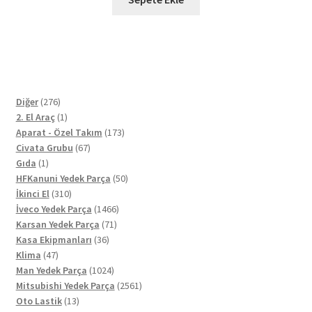
276
Diğer
276
ürün
1
2. El Araç
1
ürün
173
Aparat - Özel Takım
173
67
ürün
Civata Grubu
67
1
ürün
Gıda
1
ürün
50
HFKanuni Yedek Parça
50
310
ürün
İkinci El
310
ürün
1466
İveco Yedek Parça
1466
71
ürün
Karsan Yedek Parça
71
36
ürün
Kasa Ekipmanları
36
47
ürün
Klima
47
ürün
1024
Man Yedek Parça
1024
ürün
2561
Mitsubishi Yedek Parça
2561
13
ürün
Oto Lastik
13