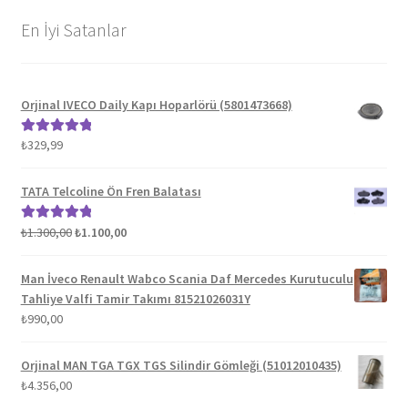
En İyi Satanlar
Orjinal IVECO Daily Kapı Hoparlörü (5801473668)
₺
329,99
5 üzerinden
5.00
oy aldı
TATA Telcoline Ön Fren Balatası
Orijinal
Şu
₺
1.300,00
₺
1.100,00
5 üzerinden
fiyat:
andaki
5.00
oy aldı
₺1.300,00.
fiyat:
Man İveco Renault Wabco Scania Daf Mercedes Kurutuculu
₺1.100,00.
Tahliye Valfi Tamir Takımı 81521026031Y
₺
990,00
Orjinal MAN TGA TGX TGS Silindir Gömleği (51012010435)
₺
4.356,00