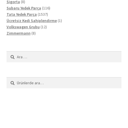
8
ürün
Sigorta
8
ürün
116
Subaru Yedek Parça
116
1537
ürün
Tata Yedek Parça
1537
ürün
1
Ücretsiz Kedi Sahiplendirme
1
12
ürün
Volkswagen Grubu
12
8
ürün
Zimmermann
8
ürün
Arama:
Ara:
Ara