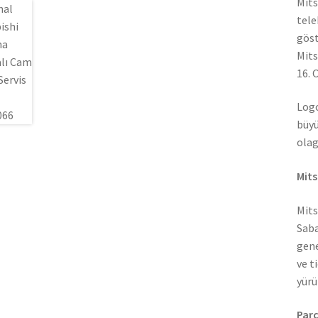
Mits
tele
göst
Mits
16. 
Logo
büyü
olag
Mits
Mits
Saba
gene
ve t
yürü
Parç