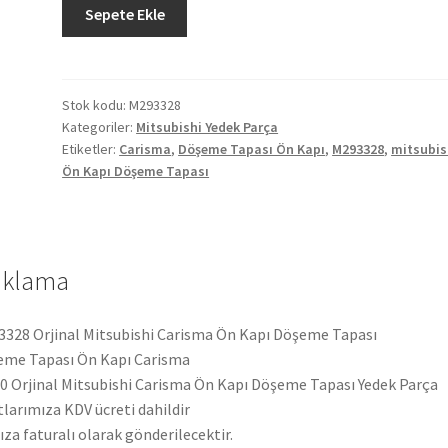
Orjinal
Sepete Ekle
Mitsubishi
Carisma
Ön
Kapı
Stok kodu:
M293328
Kategoriler:
Mitsubishi Yedek Parça
Döşeme
Etiketler:
Carisma
,
Döşeme Tapası Ön Kapı
,
M293328
,
mitsubis
Tapası
Ön Kapı Döşeme Tapası
M293328
adet
ıklama
328 Orjinal Mitsubishi Carisma Ön Kapı Döşeme Tapası
me Tapası Ön Kapı Carisma
 Orjinal Mitsubishi Carisma Ön Kapı Döşeme Tapası Yedek Parça
tlarımıza KDV ücreti dahildir
ıza faturalı olarak gönderilecektir.