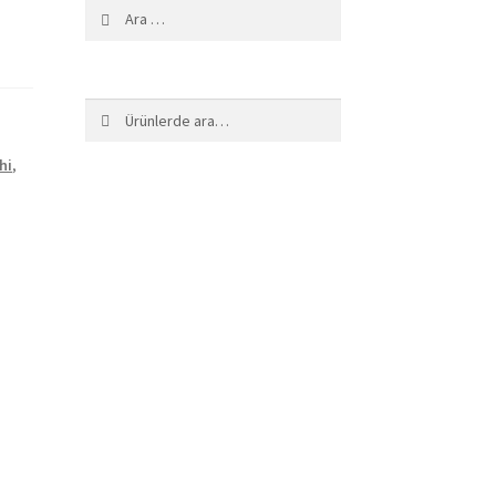
Arama:
Ara:
Ara
hi
,