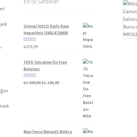
En İyi Satanlar
yet
üyük
Orjinal IVECO Daily Kapı
Hoparlörü (5801473668)
,
5 üzerinden
₺
329,99
5.00
oy aldı
TATA Telcoline Ön Fren
Balatası
Orijinal
Şu
5 üzerinden
₺
1.300,00
₺
1.100,00
fiyat:
andaki
5.00
oy aldı
ğını
₺1.300,00.
fiyat:
₺1.100,00.
binek
Man İveco Renault Wabco