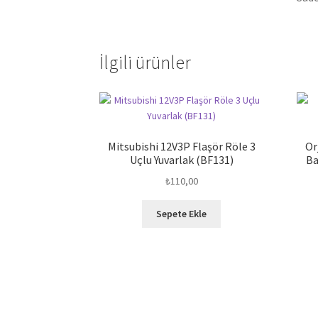
İlgili ürünler
Mitsubishi 12V3P Flaşör Röle 3
Or
Uçlu Yuvarlak (BF131)
Ba
₺
110,00
Sepete Ekle