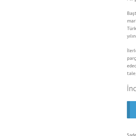
Başt
mark
Türk
yılı
İler
parç
edec
tale
İn
Sade