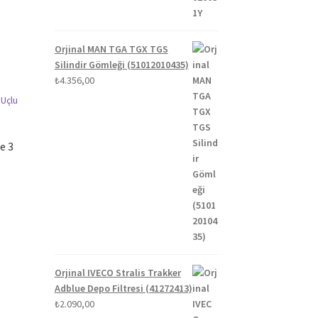
Orjinal MAN TGA TGX TGS
Silindir Gömleği (51012010435)
₺
4.356,00
e 3
Orjinal IVECO Stralis Trakker
Adblue Depo Filtresi (41272413)
₺
2.090,00