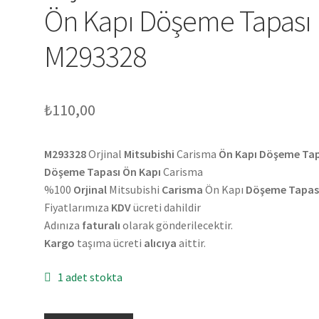
Ön Kapı Döşeme Tapası
M293328
₺
110,00
M293328
Orjinal
Mitsubishi
Carisma
Ön Kapı Döşeme Tap
Döşeme Tapası Ön Kapı
Carisma
%100
Orjinal
Mitsubishi
Carisma
Ön Kapı
Döşeme Tapas
Fiyatlarımıza
KDV
ücreti dahildir
Adınıza
faturalı
olarak gönderilecektir.
Kargo
taşıma ücreti
alıcıya
aittir.
1 adet stokta