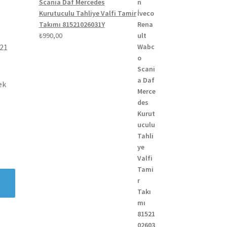
Scania Daf Mercedes
Kurutuculu Tahliye Valfi Tamir
Takımı 81521026031Y
₺
990,00
021
ek