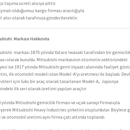
o taşıma ücreti alıcıya aittir.
şmalı olduğumuz kargo firması aracılığıyla
t alıcı olarak tarafınıza gönderilecektir.
ubishi Markası Hakkında
ubishi markası 1870 yılında Yataro Iwasaki tarafından bir gemicili
ası olarak kuruldu. Mitsubishi markasının otomotiv sektöründeki
yesi ise 1917 yılında Mitsubishi gemi inşaatı alanında faaliyet gös
etin, ilk otomobil modeli olan Model-A’yı üretmesi ile başladı. Dev
vlileri için lüks bir araç olarak tasarlanan Model-A, Japonya
hindeki ilk seri olarak üretimi yapılan araçtır.
 yılında Mitsubishi gemicilik firması ve uçak sanayi firmasıyla
eşerek Mitsubishi Heavy Industries şirketini oluşturdular. Böylece 
 ve otomobil üretimi aynı firma çatı altında toplandı.