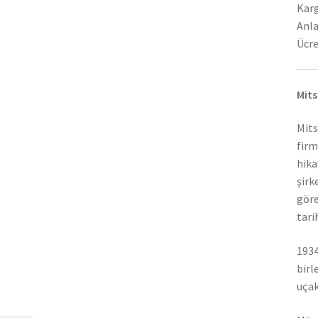
Karg
Anla
Ücre
Mits
Mits
firm
hika
şirk
göre
tari
1934
birl
uçak