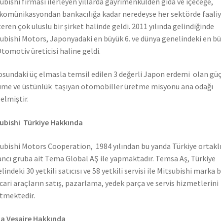
ubishi firması ilerleyen yıllarda gayrimenkulden gıda ve içeceğe,
komünikasyondan bankacılığa kadar neredeyse her sektörde faali
eren çok uluslu bir şirket halinde geldi. 2011 yılında gelindiğinde
ubishi Motors, Japonyadaki en büyük 6. ve dünya genelindeki en b
Otomotiv üreticisi haline geldi.
sundaki üç elmasla temsil edilen 3 değerli Japon erdemi olan güç
me ve üstünlük taşıyan otomobiller üretme misyonu ana odağı
elmiştir.
ubishi Türkiye Hakkında
ubishi Motors Cooperation, 1984 yılından bu yanda Türkiye ortaklı
ncı gruba ait Tema Global AŞ ile yapmaktadır. Temsa Aş, Türkiye
lindeki 30 yetkili satıcısı ve 58 yetkili servisi ile Mitsubishi marka 
icari araçların satış, pazarlama, yedek parça ve servis hizmetlerini
tmektedir.
a Vesaire Hakkında