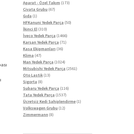
ürün
173
Aparat - Özel Takım
173
67
ürün
Civata Grubu
67
1
ürün
Gıda
1
ürün
50
HFKanuni Yedek Parça
50
310
ürün
İkinci El
310
ürün
1466
İveco Yedek Parça
1466
71
ürün
Karsan Yedek Parça
71
36
ürün
Kasa Ekipmanları
36
47
ürün
Klima
47
ürün
1024
Man Yedek Parça
1024
ası
ürün
2561
Mitsubishi Yedek Parça
2561
13
ürün
Oto Lastik
13
ı
8
ürün
Sigorta
8
ürün
116
Subaru Yedek Parça
116
1537
ürün
Tata Yedek Parça
1537
ürün
1
Ücretsiz Kedi Sahiplendirme
1
12
ürün
Volkswagen Grubu
12
8
ürün
Zimmermann
8
ürün