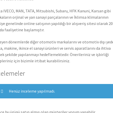
a IVECO, MAN, TATA, Mitsubishi, Subaru, HFK Kanuni, Karsan gibi
aların orjinal ve yan sanayi parçalarının ve İklimsa klimalarının
iye genelinde online satışının yapıldığı bir alışveriş sitesi olarak 2
nda faaliyetine başlamıştır.
leyen dönemlerde diğer otomotiv markalarını ve otomotiv dışı yed
a, makine, ikince el sanayi ürünleri ve servis aparatlarını da ihtiva
ek şekilde yapılanmayı hedeflemektedir. Önerileriniz ve işbirliği
pleriniz için bizimle irtibat kurabilirsiniz.
celemeler
Henüz inceleme yapılmadı.
ce bu ürünü satın almış olan müşteriler yorum yapabilir.