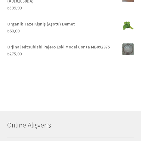
(A8101050DA)
₺
599,99
Organik Taze Kişniş (Aşotu) Demet
₺
60,00
Orjinal Mitsubishi Pajero Eski Model Conta MB092375
₺
275,00
Online Alışveriş