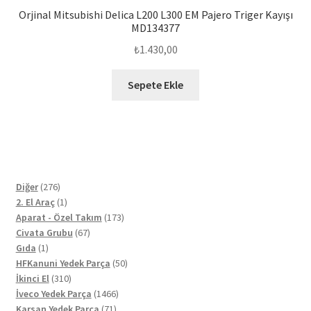
Orjinal Mitsubishi Delica L200 L300 EM Pajero Triger Kayışı
MD134377
₺
1.430,00
Sepete Ekle
276
Diğer
276
ürün
1
2. El Araç
1
ürün
173
Aparat - Özel Takım
173
67
ürün
Civata Grubu
67
1
ürün
Gıda
1
ürün
50
HFKanuni Yedek Parça
50
310
ürün
İkinci El
310
ürün
1466
İveco Yedek Parça
1466
71
ürün
Karsan Yedek Parça
71