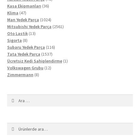
36
ürün
Kasa Ekipmanları
36
47
ürün
Klima
47
ürün
1024
Man Yedek Parça
1024
ürün
2561
Mitsubishi Yedek Parça
2561
13
ürün
Oto Lastik
13
8
ürün
Sigorta
8
ürün
116
Subaru Yedek Parça
116
1537
ürün
Tata Yedek Parça
1537
ürün
1
Ücretsiz Kedi Sahiplendirme
1
12
ürün
Volkswagen Grubu
12
8
ürün
Zimmermann
8
ürün
Arama:
Ara:
Ara