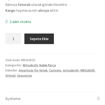
Adınıza
faturalı
olarak gönderilecektir.
Kargo
taşıma ücreti
alıcıya
aittir.
2 adet stokta
Orjinal
Sepete Ekle
Mitsubishi
Carisma
SpaceStar
Amortisör
Stok kodu:
MR316535
Kategoriler:
Mitsubishi Yedek Parça
Ön
Etiketler:
Amortisör Ön Yatak
,
Carisma
,
mitsubishi
,
MR316535
,
Yatak
Orjinal
,
Spacestar
MR316535
adet
Açıklama