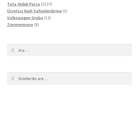
1537
ürün
Tata Yedek Parça
1537
ürün
1
Ücretsiz Kedi Sahiplendirme
1
12
ürün
Volkswagen Grubu
12
8
ürün
Zimmermann
8
ürün
Arama:
Ara:
Ara