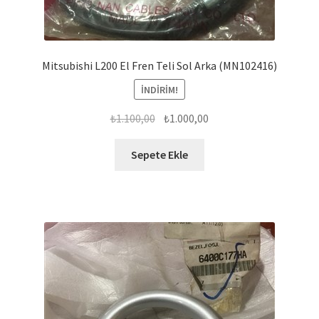
Mitsubishi L200 El Fren Teli Sol Arka (MN102416)
İNDIRIM!
Orijinal
Şu
₺
1.100,00
₺
1.000,00
fiyat:
andaki
₺1.100,00.
fiyat:
Sepete Ekle
₺1.000,00.