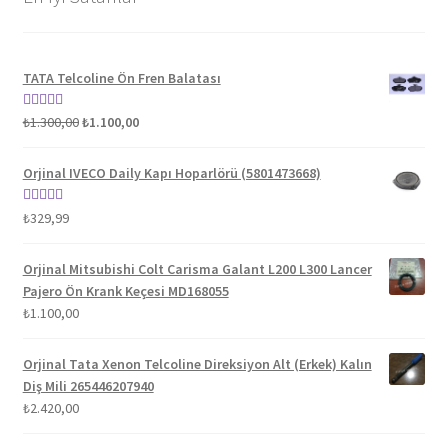
TATA Telcoline Ön Fren Balatası
Orijinal
Şu
5 üzerinden
₺
1.300,00
₺
1.100,00
fiyat:
andaki
5.00
oy aldı
₺1.300,00.
fiyat:
Orjinal IVECO Daily Kapı Hoparlörü (5801473668)
₺1.100,00.
5 üzerinden
₺
329,99
5.00
oy aldı
Orjinal Mitsubishi Colt Carisma Galant L200 L300 Lancer
Pajero Ön Krank Keçesi MD168055
₺
1.100,00
Orjinal Tata Xenon Telcoline Direksiyon Alt (Erkek) Kalın
Diş Mili 265446207940
₺
2.420,00