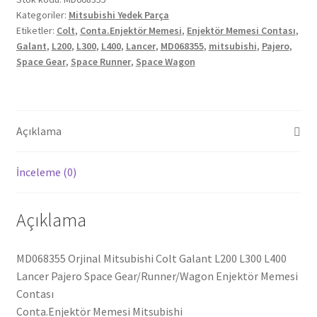
Kategoriler:
Mitsubishi Yedek Parça
L300
Etiketler:
Colt
,
Conta.Enjektör Memesi
,
Enjektör Memesi Contası
,
L400
Galant
,
L200
,
L300
,
L400
,
Lancer
,
MD068355
,
mitsubishi
,
Pajero
,
Lancer
Space Gear
,
Space Runner
,
Space Wagon
Pajero
Space
Gear/Runner/Wagon
Enjektör
Açıklama
Memesi
Contası
İnceleme (0)
MD068355
adet
Açıklama
MD068355 Orjinal Mitsubishi Colt Galant L200 L300 L400
Lancer Pajero Space Gear/Runner/Wagon Enjektör Memesi
Contası
Conta.Enjektör Memesi Mitsubishi