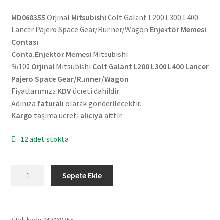
MD068355
Orjinal
Mitsubishi
Colt Galant L200 L300 L400
Lancer Pajero Space Gear/Runner/Wagon
Enjektör Memesi
Contası
Conta.Enjektör Memesi
Mitsubishi
%100
Orjinal
Mitsubishi
Colt Galant L200 L300 L400 Lancer
Pajero Space Gear/Runner/Wagon
Fiyatlarımıza
KDV
ücreti dahildir
Adınıza
faturalı
olarak gönderilecektir.
Kargo
taşıma ücreti
alıcıya
aittir.
12 adet stokta
Orjinal
Sepete Ekle
Mitsubishi
Colt
Galant
L200
Stok kodu:
MD068355