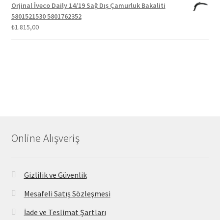
Orjinal İveco Daily 14/19 Sağ Dış Çamurluk Bakaliti
5801521530 5801762352
₺
1.815,00
Online Alışveriş
Gizlilik ve Güvenlik
Mesafeli Satış Sözleşmesi
İade ve Teslimat Şartları