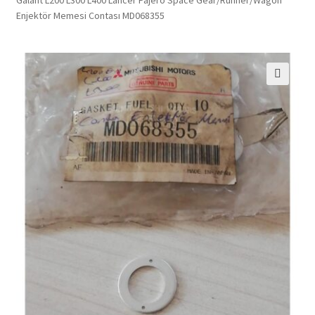
Enjektör Memesi Contası MD068355
🔍