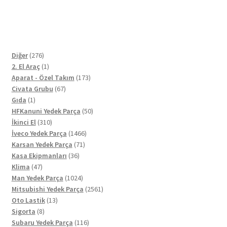
276
Diğer
276
ürün
1
2. El Araç
1
ürün
173
Aparat - Özel Takım
173
67
ürün
Civata Grubu
67
1
ürün
Gıda
1
ürün
50
HFKanuni Yedek Parça
50
310
ürün
İkinci El
310
ürün
1466
İveco Yedek Parça
1466
71
ürün
Karsan Yedek Parça
71
36
ürün
Kasa Ekipmanları
36
47
ürün
Klima
47
ürün
1024
Man Yedek Parça
1024
ürün
2561
Mitsubishi Yedek Parça
2561
13
ürün
Oto Lastik
13
8
ürün
Sigorta
8
ürün
116
Subaru Yedek Parça
116