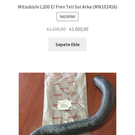
Mitsubishi L200 El Fren Teli Sol Arka (MN102416)
İNDIRIM!
Orijinal
Şu
₺
1.100,00
₺
1.000,00
fiyat:
andaki
₺1.100,00.
fiyat:
Sepete Ekle
₺1.000,00.