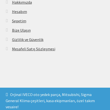
Hakkımızda
Hesabım
Sepetim
Bize Ulaşın
Gizlilik ve Güvenlik
Mesafeli Satış Sözleşmesi
Copyright 2021 © parcavs.com Tüm hakları saklıdır. Kredi
Orjinal IVECO oto yedek parça, Mitsubishi, Sigma
kartı bilgileriniz 256bit SSL sertifikası ile korunmaktadır.
General Klima çeşitleri, kasa ekipmanları, özel takım
vesaire!