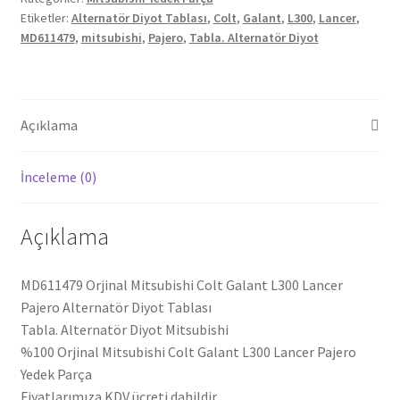
Etiketler:
Alternatör Diyot Tablası
,
Colt
,
Galant
,
L300
,
Lancer
,
Pajero
MD611479
,
mitsubishi
,
Pajero
,
Tabla. Alternatör Diyot
Alternatör
Diyot
Tablası
MD611479
Açıklama
adet
İnceleme (0)
Açıklama
MD611479 Orjinal Mitsubishi Colt Galant L300 Lancer
Pajero Alternatör Diyot Tablası
Tabla. Alternatör Diyot Mitsubishi
%100 Orjinal Mitsubishi Colt Galant L300 Lancer Pajero
Yedek Parça
Fiyatlarımıza KDV ücreti dahildir