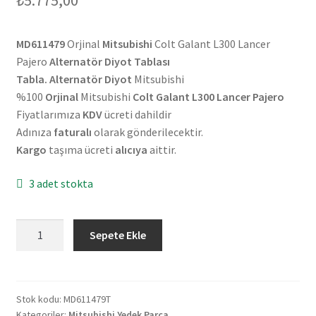
MD611479
Orjinal
Mitsubishi
Colt Galant L300 Lancer
Pajero
Alternatör Diyot Tablası
Tabla. Alternatör Diyot
Mitsubishi
%100
Orjinal
Mitsubishi
Colt Galant L300 Lancer Pajero
Fiyatlarımıza
KDV
ücreti dahildir
Adınıza
faturalı
olarak gönderilecektir.
Kargo
taşıma ücreti
alıcıya
aittir.
3 adet stokta
Orjinal
Sepete Ekle
Mitsubishi
Colt
Galant
L300
Stok kodu:
MD611479T
Kategoriler:
Mitsubishi Yedek Parça
Lancer