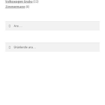
12
ürün
Volkswagen Grubu
12
8
ürün
Zimmermann
8
ürün
Arama:
Ara:
Ara