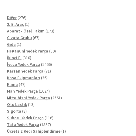
276
Diğer
276
ürün
1
2. El Araç
1
ürün
173
Aparat - Özel Takım
173
67
ürün
Civata Grubu
67
1
ürün
Gıda
1
ürün
50
HFKanuni Yedek Parça
50
310
ürün
İkinci El
310
ürün
1466
İveco Yedek Parça
1466
71
ürün
Karsan Yedek Parça
71
36
ürün
Kasa Ekipmanları
36
47
ürün
Klima
47
ürün
1024
Man Yedek Parça
1024
ürün
2561
Mitsubishi Yedek Parça
2561
13
ürün
Oto Lastik
13
8
ürün
Sigorta
8
ürün
116
Subaru Yedek Parça
116
1537
ürün
Tata Yedek Parça
1537
ürün
1
Ücretsiz Kedi Sahiplendirme
1