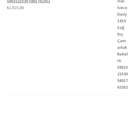
5801521530 5801762352
₺
1.815,00