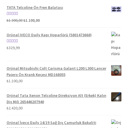
TATA Telcoline Ön Fren Balatası
Orijinal
Şu
5 üzerinden
₺
1.300,00
₺
1.100,00
fiyat:
andaki
5.00
oy aldı
₺1.300,00.
fiyat:
Orjinal IVECO Daily Kapı Hoparlörü (5801473668)
₺1.100,00.
5 üzerinden
₺
329,99
5.00
oy aldı
Orjinal Mitsubishi Colt Carisma Galant L200 L300 Lancer
Pajero Ön Krank Keçesi MD168055
₺
1.100,00
Orjinal Tata Xenon Telcoline Direksiyon Alt (Erkek) Kalın
Diş Mili 265446207940
₺
2.420,00
Orjinal İveco Daily 14/19 Sağ Dış Çamurluk Bakaliti