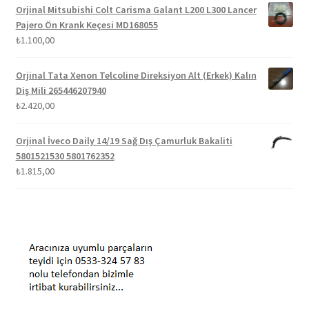
Orjinal Mitsubishi Colt Carisma Galant L200 L300 Lancer
Pajero Ön Krank Keçesi MD168055
₺
1.100,00
Orjinal Tata Xenon Telcoline Direksiyon Alt (Erkek) Kalın
Diş Mili 265446207940
₺
2.420,00
Orjinal İveco Daily 14/19 Sağ Dış Çamurluk Bakaliti
5801521530 5801762352
₺
1.815,00