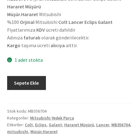
Hararet Müşürü
Müşür.Hararet
Mitsubishi
%100
Orjinal
Mitsubishi
Colt Lancer Eclips Galant
Fiyatlarımıza
KDV
ücreti dahildir
Adınıza
faturalı
olarak gönderilecektir.
Kargo
taşıma ücreti
alıcıya
aittir.
1 adet stokta
Orjinal
Sepete Ekle
Mitsubishi
Colt
Lancer
Eclips
Stok kodu:
MB356704
Kategoriler:
Mitsubishi Yedek Parça
Galant
Etiketler:
Colt
,
Eclips
,
Galant
,
Hararet Müşürü
,
Lancer
,
MB356704
,
Hararet
mitsubishi
,
Müşür.Hararet
Müşürü