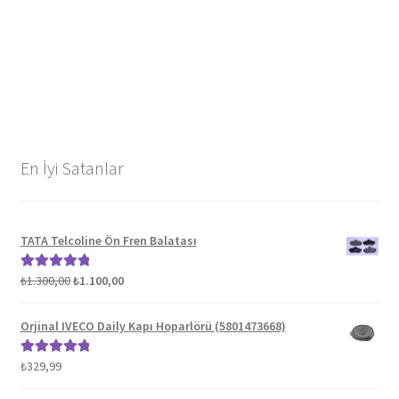
En İyi Satanlar
TATA Telcoline Ön Fren Balatası
Orijinal
Şu
₺
1.300,00
₺
1.100,00
5 üzerinden
fiyat:
andaki
5.00
oy aldı
₺1.300,00.
fiyat:
Orjinal IVECO Daily Kapı Hoparlörü (5801473668)
₺1.100,00.
₺
329,99
5 üzerinden
5.00
oy aldı