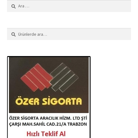
Arama:
Ara:
Ara