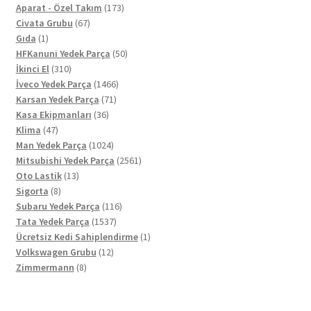
ürün
173
Aparat - Özel Takım
173
67
ürün
Civata Grubu
67
1
ürün
Gıda
1
ürün
50
HFKanuni Yedek Parça
50
310
ürün
İkinci El
310
ürün
1466
İveco Yedek Parça
1466
71
ürün
Karsan Yedek Parça
71
36
ürün
Kasa Ekipmanları
36
47
ürün
Klima
47
ürün
1024
Man Yedek Parça
1024
ürün
2561
Mitsubishi Yedek Parça
2561
13
ürün
Oto Lastik
13
8
ürün
Sigorta
8
ürün
116
Subaru Yedek Parça
116
1537
ürün
Tata Yedek Parça
1537
ürün
1
Ücretsiz Kedi Sahiplendirme
1
12
ürün
Volkswagen Grubu
12
8
ürün
Zimmermann
8
ürün