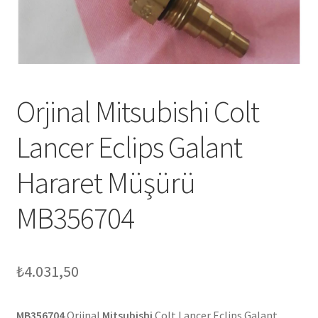
Orjinal Mitsubishi Colt
Lancer Eclips Galant
Hararet Müşürü
MB356704
₺
4.031,50
MB356704
Orjinal
Mitsubishi
Colt Lancer Eclips Galant