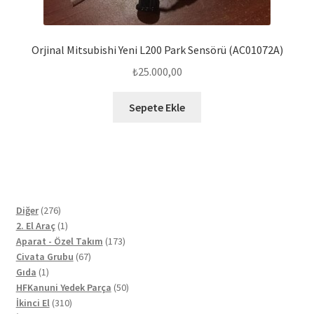
Orjinal Mitsubishi Yeni L200 Park Sensörü (AC01072A)
₺
25.000,00
Sepete Ekle
276
Diğer
276
ürün
1
2. El Araç
1
ürün
173
Aparat - Özel Takım
173
67
ürün
Civata Grubu
67
1
ürün
Gıda
1
ürün
50
HFKanuni Yedek Parça
50
310
ürün
İkinci El
310