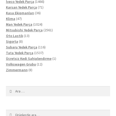
ürün
1466
İveco Yedek Parça
1466
71
ürün
Karsan Yedek Parça
71
36
ürün
Kasa Ekipmanları
36
47
ürün
Klima
47
ürün
1024
Man Yedek Parça
1024
ürün
2561
Mitsubishi Yedek Parça
2561
13
ürün
Oto Lastik
13
8
ürün
Sigorta
8
ürün
116
Subaru Yedek Parça
116
1537
ürün
Tata Yedek Parça
1537
ürün
1
Ücretsiz Kedi Sahiplendirme
1
12
ürün
Volkswagen Grubu
12
8
ürün
Zimmermann
8
ürün
Arama:
Ara:
Ara