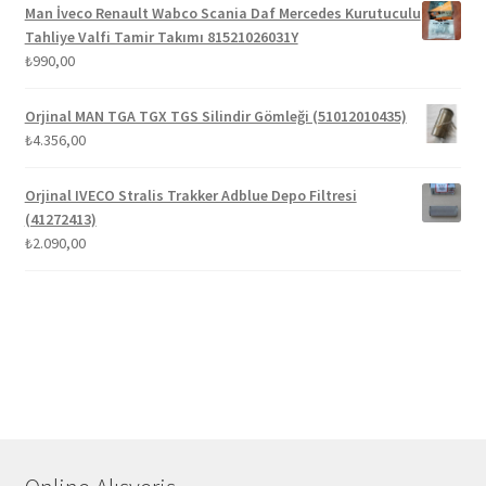
₺1.300,00.
fiyat:
Man İveco Renault Wabco Scania Daf Mercedes Kurutuculu
₺1.100,00.
Tahliye Valfi Tamir Takımı 81521026031Y
₺
990,00
Orjinal MAN TGA TGX TGS Silindir Gömleği (51012010435)
₺
4.356,00
Orjinal IVECO Stralis Trakker Adblue Depo Filtresi
(41272413)
₺
2.090,00