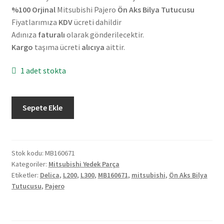
%100 Orjinal
Mitsubishi Pajero
Ön Aks Bilya Tutucusu
Fiyatlarımıza
KDV
ücreti dahildir
Adınıza
faturalı
olarak gönderilecektir.
Kargo
taşıma ücreti
alıcıya
aittir.
1 adet stokta
Orjinal
Sepete Ekle
Mitsubishi
Delica
L200
L300
Stok kodu:
MB160671
Kategoriler:
Mitsubishi Yedek Parça
Pajero
Etiketler:
Delica
,
L200
,
L300
,
MB160671
,
mitsubishi
,
Ön Aks Bilya
Ön
Tutucusu
,
Pajero
Aks
Bilya
Tutucusu