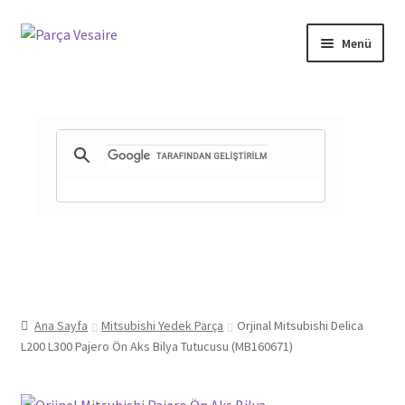
Dolaşıma
İçeriğe
Menü
geç
geç
Gizlilik ve Güvenlik
Mesafeli Satış Sözleşmesi
İade ve Teslimat Şartları
Ürün Gönderimi ve Saatleri
Ana Sayfa
Mitsubishi Yedek Parça
Orjinal Mitsubishi Delica
L200 L300 Pajero Ön Aks Bilya Tutucusu (MB160671)