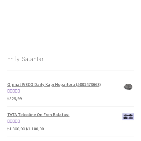
En İyi Satanlar
Orjinal IVECO Daily Kapı Hoparlörü (5801473668)
5 üzerinden
₺
329,99
5.00
oy aldı
TATA Telcoline Ön Fren Balatası
Orijinal
Şu
5 üzerinden
₺
1.300,00
₺
1.100,00
fiyat:
andaki
5.00
oy aldı