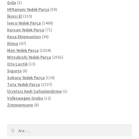
1
ürün
Gıda
1
ürün
50
HFKanuni Yedek Parça
50
310
ürün
İkinci El
310
ürün
1466
İveco Yedek Parça
1466
71
ürün
Karsan Yedek Parça
71
36
ürün
Kasa Ekipmanları
36
47
ürün
Klima
47
ürün
1024
Man Yedek Parça
1024
ürün
2561
Mitsubishi Yedek Parça
2561
13
ürün
Oto Lastik
13
8
ürün
Sigorta
8
ürün
116
Subaru Yedek Parça
116
1537
ürün
Tata Yedek Parça
1537
ürün
1
Ücretsiz Kedi Sahiplendirme
1
12
ürün
Volkswagen Grubu
12
8
ürün
Zimmermann
8
ürün
Arama: