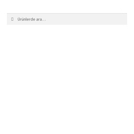
Ara:
Ara