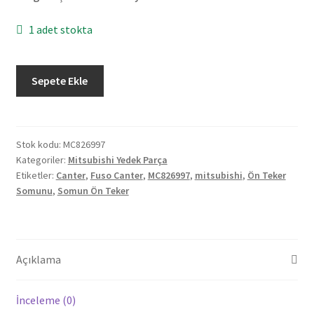
1 adet stokta
Orjinal
Sepete Ekle
Mitsubishi
Fuso
Canter
Ön
Stok kodu:
MC826997
Kategoriler:
Mitsubishi Yedek Parça
Teker
Etiketler:
Canter
,
Fuso Canter
,
MC826997
,
mitsubishi
,
Ön Teker
Somunu
Somunu
,
Somun Ön Teker
MC826997
adet
Açıklama
İnceleme (0)