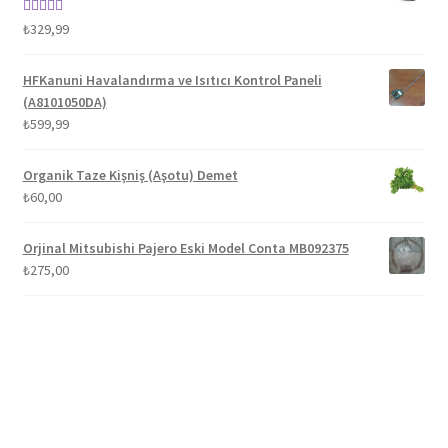
5 üzerinden
₺
329,99
5.00
oy aldı
HFKanuni Havalandırma ve Isıtıcı Kontrol Paneli
(A8101050DA)
₺
599,99
Organik Taze Kişniş (Aşotu) Demet
₺
60,00
Orjinal Mitsubishi Pajero Eski Model Conta MB092375
₺
275,00