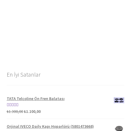
En İyi Satanlar
TATA Telcoline Ön Fren Balatası
Orijinal
Şu
5 üzerinden
₺
1.300,00
₺
1.100,00
fiyat:
andaki
5.00
oy aldı
₺1.300,00.
fiyat:
Orjinal IVECO Daily Kapı Hoparlörü (5801473668)
₺1.100,00.