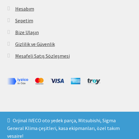
Hesabım
Sepetim
Bize Ulaşın
Gizlilik ve Güvenlik
Mesafeli Satış Sözleşmesi
Copyright 2021 © parcavs.com Tüm hakları saklıdır. Kredi
Orjinal IVECO oto yedek parça, Mitsubishi, Sigma
kartı bilgileriniz 256bit SSL sertifikası ile korunmaktadır.
General Klima çeşitleri, kasa ekipmanları, özel takım
vesaire!