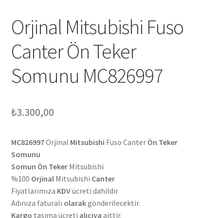
Orjinal Mitsubishi Fuso
Canter Ön Teker
Somunu MC826997
₺
3.300,00
MC826997
Orjinal
Mitsubishi
Fuso Canter
Ön Teker
Somunu
Somun Ön Teker
Mitsubishi
%100
Orjinal
Mitsubishi
Canter
Fiyatlarımıza
KDV
ücreti dahildir
Adınıza faturalı
olarak
gönderilecektir.
Kargo
taşıma ücreti
alıcıya
aittir.