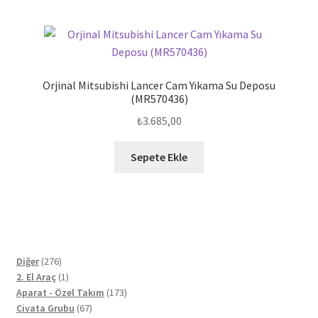
Orjinal Mitsubishi Lancer Cam Yıkama Su Deposu
(MR570436)
₺
3.685,00
Sepete Ekle
276
Diğer
276
ürün
1
2. El Araç
1
ürün
173
Aparat - Özel Takım
173
67
ürün
Civata Grubu
67