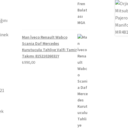
₺1.300,00.
fiyat:
₺1.100,00.
ğını
binek
Man İveco Renault Wabco
Scania Daf Mercedes
Kurutuculu Tahliye Valfi Tamir
Takımı 81521026031Y
₺
990,00
021
ek