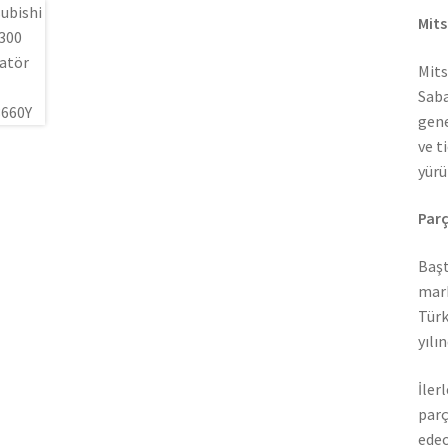
Mits
Mits
Saba
gene
ve t
yürü
Parç
Başt
mark
Türk
yılı
İler
parç
edec