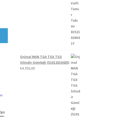
Orjinal MAN TGA TGX TGS
Silindir Gömleği (51012010435)
₺
4.356,00
Yan
38)