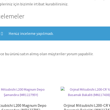
pleriniz için bizimle irtibat kurabilirsiniz.
celemeler
Henüz inceleme yapılmadı.
ce bu ürünü satın almış olan müşteriler yorum yapabilir.
tsubishi L200 Magnum Depo
Orjinal Mitsubishi L200-CR 
Şamandıra (MR122795)
Basamak Bakaliti (MN1174