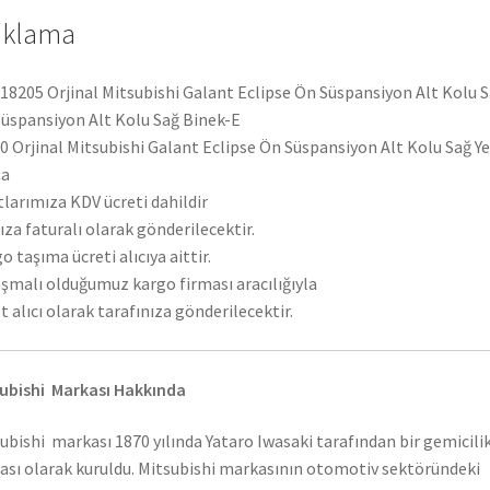
adet
ıklama
8205 Orjinal Mitsubishi Galant Eclipse Ön Süspansiyon Alt Kolu 
üspansiyon Alt Kolu Sağ Binek-E
 Orjinal Mitsubishi Galant Eclipse Ön Süspansiyon Alt Kolu Sağ Y
ça
tlarımıza KDV ücreti dahildir
ıza faturalı olarak gönderilecektir.
o taşıma ücreti alıcıya aittir.
şmalı olduğumuz kargo firması aracılığıyla
t alıcı olarak tarafınıza gönderilecektir.
ubishi Markası Hakkında
ubishi markası 1870 yılında Yataro Iwasaki tarafından bir gemicili
ası olarak kuruldu. Mitsubishi markasının otomotiv sektöründeki