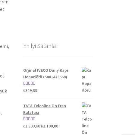
teren
let
En İyi Satanlar
gemi,
Orjinal IVECO Daily Kapı
yet
Hoparlörü (5801473668)
5 üzerinden
üyük
₺
329,99
5.00
oy aldı
TATA Telcoline Ön Fren
,
Balatası
Orijinal
Şu
5 üzerinden
₺
1.300,00
₺
1.100,00
fiyat:
andaki
5.00
oy aldı