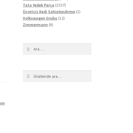
1537
ürün
Tata Yedek Parça
1537
ürün
1
Ücretsiz Kedi Sahiplendirme
1
12
ürün
Volkswagen Grubu
12
8
ürün
Zimmermann
8
ürün
Arama:
Ara:
Ara
yon