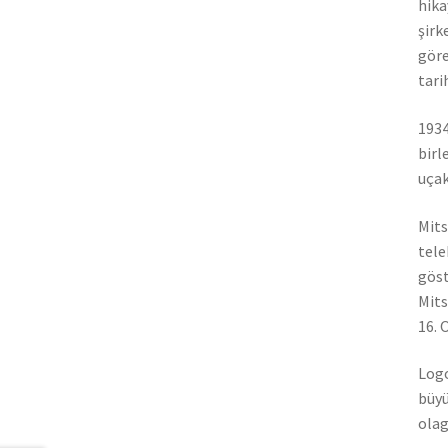
hika
şirk
göre
tari
1934
birl
uçak
Mits
tele
göst
Mits
16. 
Logo
büyü
olag