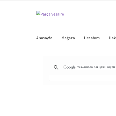
Dolaşıma
İçeriğe
geç
geç
Anasayfa
Mağaza
Hesabım
Hak