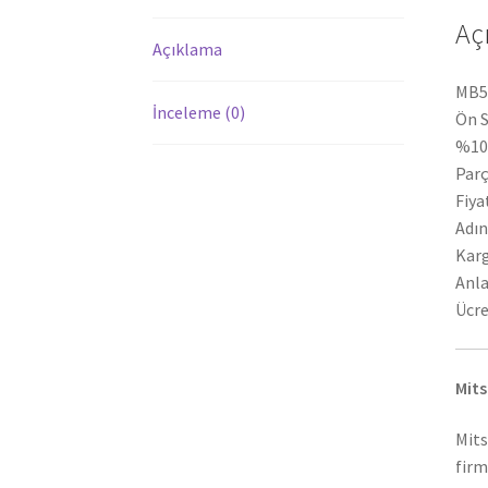
Aç
Açıklama
MB51
İnceleme (0)
Ön S
%100
Par
Fiya
Adın
Karg
Anla
Ücre
Mits
Mits
firm