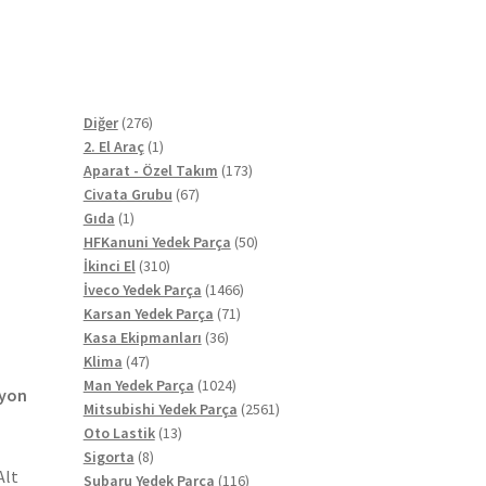
276
Diğer
276
ürün
1
2. El Araç
1
ürün
173
Aparat - Özel Takım
173
67
ürün
Civata Grubu
67
1
ürün
Gıda
1
ürün
50
HFKanuni Yedek Parça
50
310
ürün
İkinci El
310
ürün
1466
İveco Yedek Parça
1466
71
ürün
Karsan Yedek Parça
71
36
ürün
Kasa Ekipmanları
36
47
ürün
Klima
47
ürün
1024
Man Yedek Parça
1024
iyon
ürün
2561
Mitsubishi Yedek Parça
2561
13
ürün
Oto Lastik
13
8
ürün
Sigorta
8
Alt
ürün
116
Subaru Yedek Parça
116