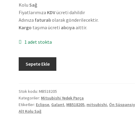
Kolu
Sağ
Fiyatlarımıza
KDV
ücreti dahildir
Adınıza
faturalı
olarak gönderilecektir.
Kargo
taşıma ücreti
alıcıya
aittir.
1 adet stokta
Orjinal
Sepete Ekle
Mitsubishi
Galant
Eclipse
Ön
Stok kodu:
MB518205
Kategoriler:
Mitsubishi Yedek Parça
Süspansiyon
Etiketler:
Eclipse
,
Galant
,
MB518205
,
mitsubishi
,
Ön Süspansi
Alt
Alt Kolu Sağ
Kolu
Sağ
MB518205