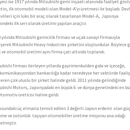
yesi ise 1917 yılında Mitsubishi gemi inşaatı alanında faaliyet gös
etin, ilk otomobil modeli olan Model-A’yı üretmesi ile başladı. Dev
vlileri için lüks bir araç olarak tasarlanan Model-A, Japonya
hindeki ilk seri olarak üretimi yapılan araçtır.
 yılında Mitsubishi gemicilik firması ve uçak sanayi firmasıyla
eşerek Mitsubishi Heavy Industries şirketini oluşturdular. Böylece 
 ve otomobil üretimi aynı firma çatı altında toplandı.
ubishi firması ilerleyen yıllarda gayrimenkulden gıda ve içeceğe,
komünikasyondan bankacılığa kadar neredeyse her sektörde faali
eren çok uluslu bir şirket halinde geldi. 2011 yılında gelindiğinde
ubishi Motors, Japonyadaki en büyük 6. ve dünya genelindeki en b
Otomotiv üreticisi haline geldi.
sundaki üç elmasla temsil edilen 3 değerli Japon erdemi olan güç
me ve üstünlük taşıyan otomobiller üretme misyonu ana odağı
elmiştir.