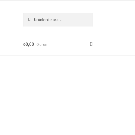
Ara:
Ara
₺
0,00
0 ürün