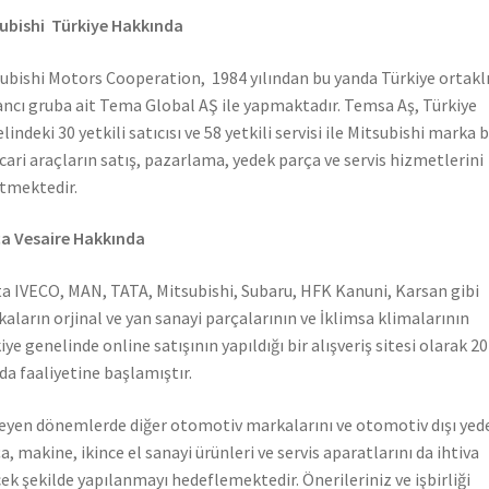
ubishi Türkiye Hakkında
ubishi Motors Cooperation, 1984 yılından bu yanda Türkiye ortaklı
ncı gruba ait Tema Global AŞ ile yapmaktadır. Temsa Aş, Türkiye
lindeki 30 yetkili satıcısı ve 58 yetkili servisi ile Mitsubishi marka 
icari araçların satış, pazarlama, yedek parça ve servis hizmetlerini
tmektedir.
a Vesaire Hakkında
a IVECO, MAN, TATA, Mitsubishi, Subaru, HFK Kanuni, Karsan gibi
aların orjinal ve yan sanayi parçalarının ve İklimsa klimalarının
iye genelinde online satışının yapıldığı bir alışveriş sitesi olarak 2
nda faaliyetine başlamıştır.
leyen dönemlerde diğer otomotiv markalarını ve otomotiv dışı yed
a, makine, ikince el sanayi ürünleri ve servis aparatlarını da ihtiva
ek şekilde yapılanmayı hedeflemektedir. Önerileriniz ve işbirliği