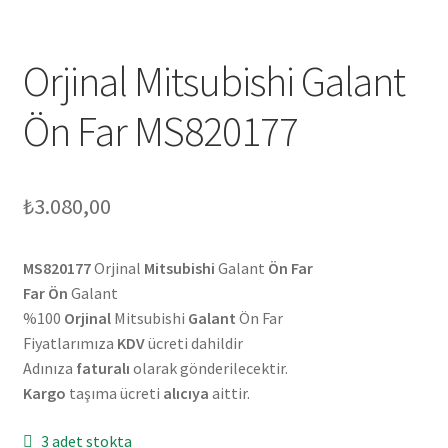
Orjinal Mitsubishi Galant
Ön Far MS820177
₺
3.080,00
MS820177
Orjinal
Mitsubishi
Galant
Ön Far
Far Ön
Galant
%100
Orjinal
Mitsubishi
Galant
Ön Far
Fiyatlarımıza
KDV
ücreti dahildir
Adınıza
faturalı
olarak gönderilecektir.
Kargo
taşıma ücreti
alıcıya
aittir.
3 adet stokta