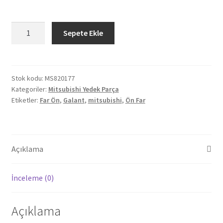
Orjinal
Sepete Ekle
Mitsubishi
Galant
Ön
Far
Stok kodu:
MS820177
Kategoriler:
Mitsubishi Yedek Parça
MS820177
Etiketler:
Far Ön
,
Galant
,
mitsubishi
,
Ön Far
adet
Açıklama
İnceleme (0)
Açıklama