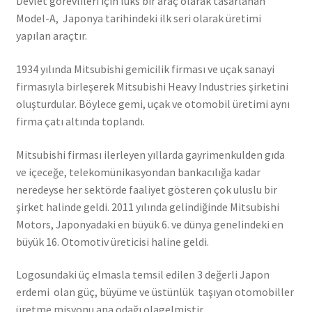
Devlet görevlileri için lüks bir araç olarak tasarlanan
Model-A, Japonya tarihindeki ilk seri olarak üretimi
yapılan araçtır.
1934 yılında Mitsubishi gemicilik firması ve uçak sanayi
firmasıyla birleşerek Mitsubishi Heavy Industries şirketini
oluşturdular. Böylece gemi, uçak ve otomobil üretimi aynı
firma çatı altında toplandı.
Mitsubishi firması ilerleyen yıllarda gayrimenkulden gıda
ve içeceğe, telekomünikasyondan bankacılığa kadar
neredeyse her sektörde faaliyet gösteren çok uluslu bir
şirket halinde geldi. 2011 yılında gelindiğinde Mitsubishi
Motors, Japonyadaki en büyük 6. ve dünya genelindeki en
büyük 16. Otomotiv üreticisi haline geldi.
Logosundaki üç elmasla temsil edilen 3 değerli Japon
erdemi olan güç, büyüme ve üstünlük taşıyan otomobiller
üretme misyonu ana odağı olagelmiştir.