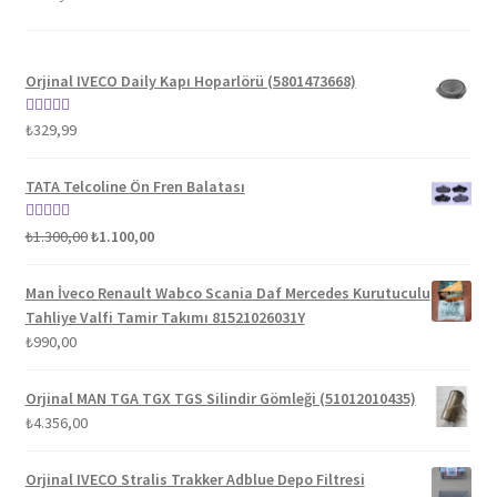
Orjinal IVECO Daily Kapı Hoparlörü (5801473668)
5 üzerinden
₺
329,99
5.00
oy aldı
TATA Telcoline Ön Fren Balatası
Orijinal
Şu
5 üzerinden
₺
1.300,00
₺
1.100,00
fiyat:
andaki
5.00
oy aldı
₺1.300,00.
fiyat:
Man İveco Renault Wabco Scania Daf Mercedes Kurutuculu
₺1.100,00.
Tahliye Valfi Tamir Takımı 81521026031Y
₺
990,00
Orjinal MAN TGA TGX TGS Silindir Gömleği (51012010435)
₺
4.356,00
Orjinal IVECO Stralis Trakker Adblue Depo Filtresi