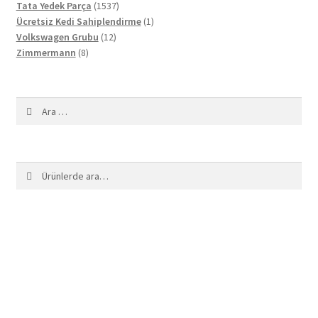
1537
ürün
Tata Yedek Parça
1537
ürün
1
Ücretsiz Kedi Sahiplendirme
1
12
ürün
Volkswagen Grubu
12
8
ürün
Zimmermann
8
ürün
Arama:
Ara:
Ara