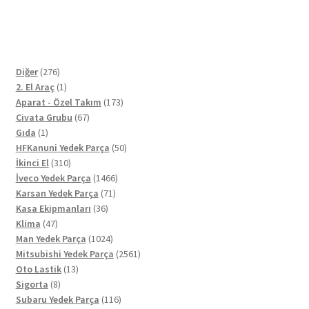
276
Diğer
276
ürün
1
2. El Araç
1
ürün
173
Aparat - Özel Takım
173
67
ürün
Civata Grubu
67
1
ürün
Gıda
1
ürün
50
HFKanuni Yedek Parça
50
310
ürün
İkinci El
310
ürün
1466
İveco Yedek Parça
1466
71
ürün
Karsan Yedek Parça
71
36
ürün
Kasa Ekipmanları
36
47
ürün
Klima
47
ürün
1024
Man Yedek Parça
1024
ürün
2561
Mitsubishi Yedek Parça
2561
13
ürün
Oto Lastik
13
8
ürün
Sigorta
8
ürün
116
Subaru Yedek Parça
116