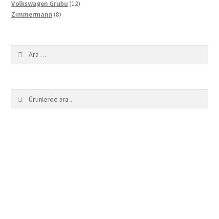
12
ürün
Volkswagen Grubu
12
8
ürün
Zimmermann
8
ürün
Arama:
Ara:
Ara