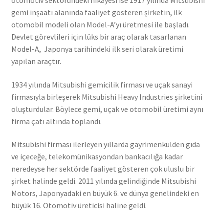
otomotiv sektöründeki hikayesi ise 1917 yılında Mitsubishi
gemi inşaatı alanında faaliyet gösteren şirketin, ilk
otomobil modeli olan Model-A’yı üretmesi ile başladı.
Devlet görevlileri için lüks bir araç olarak tasarlanan
Model-A, Japonya tarihindeki ilk seri olarak üretimi
yapılan araçtır.
1934 yılında Mitsubishi gemicilik firması ve uçak sanayi
firmasıyla birleşerek Mitsubishi Heavy Industries şirketini
oluşturdular. Böylece gemi, uçak ve otomobil üretimi aynı
firma çatı altında toplandı.
Mitsubishi firması ilerleyen yıllarda gayrimenkulden gıda
ve içeceğe, telekomünikasyondan bankacılığa kadar
neredeyse her sektörde faaliyet gösteren çok uluslu bir
şirket halinde geldi. 2011 yılında gelindiğinde Mitsubishi
Motors, Japonyadaki en büyük 6. ve dünya genelindeki en
büyük 16. Otomotiv üreticisi haline geldi.