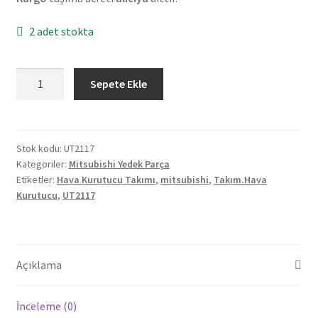
2 adet stokta
Orjinal
Sepete Ekle
Mitsubishi
Hava
Kurutucu
Takımı
Stok kodu:
UT2117
Kategoriler:
Mitsubishi Yedek Parça
UT2117
Etiketler:
Hava Kurutucu Takımı
,
mitsubishi
,
Takım.Hava
adet
Kurutucu
,
UT2117
Açıklama
İnceleme (0)