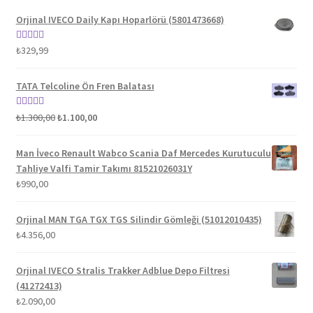
Orjinal IVECO Daily Kapı Hoparlörü (5801473668)
5 üzerinden
₺
329,99
5.00
oy aldı
TATA Telcoline Ön Fren Balatası
Orijinal
Şu
5 üzerinden
₺
1.300,00
₺
1.100,00
fiyat:
andaki
5.00
oy aldı
₺1.300,00.
fiyat:
Man İveco Renault Wabco Scania Daf Mercedes Kurutuculu
₺1.100,00.
Tahliye Valfi Tamir Takımı 81521026031Y
₺
990,00
Orjinal MAN TGA TGX TGS Silindir Gömleği (51012010435)
₺
4.356,00
Orjinal IVECO Stralis Trakker Adblue Depo Filtresi
(41272413)
₺
2.090,00