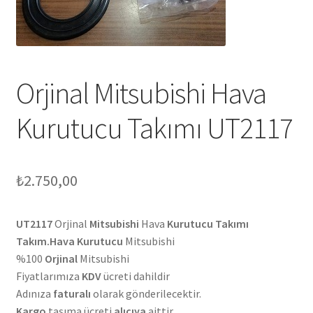
Orjinal Mitsubishi Hava
Kurutucu Takımı UT2117
₺
2.750,00
UT2117
Orjinal
Mitsubishi
Hava
Kurutucu Takımı
Takım.Hava Kurutucu
Mitsubishi
%100
Orjinal
Mitsubishi
Fiyatlarımıza
KDV
ücreti dahildir
Adınıza
faturalı
olarak gönderilecektir.
Kargo
taşıma ücreti
alıcıya
aittir.