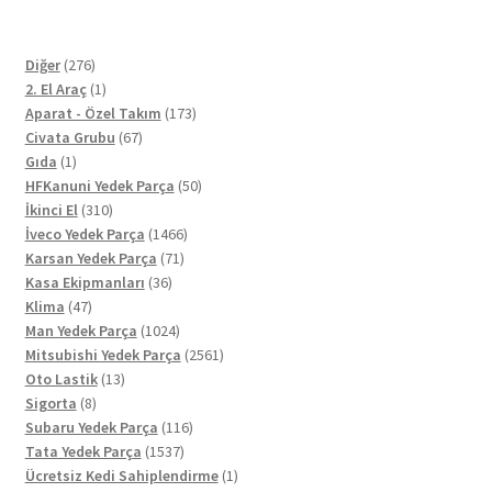
276
Diğer
276
ürün
1
2. El Araç
1
ürün
173
Aparat - Özel Takım
173
67
ürün
Civata Grubu
67
1
ürün
Gıda
1
ürün
50
HFKanuni Yedek Parça
50
310
ürün
İkinci El
310
ürün
1466
İveco Yedek Parça
1466
71
ürün
Karsan Yedek Parça
71
36
ürün
Kasa Ekipmanları
36
47
ürün
Klima
47
ürün
1024
Man Yedek Parça
1024
ürün
2561
Mitsubishi Yedek Parça
2561
13
ürün
Oto Lastik
13
8
ürün
Sigorta
8
ürün
116
Subaru Yedek Parça
116
1537
ürün
Tata Yedek Parça
1537
ürün
1
Ücretsiz Kedi Sahiplendirme
1