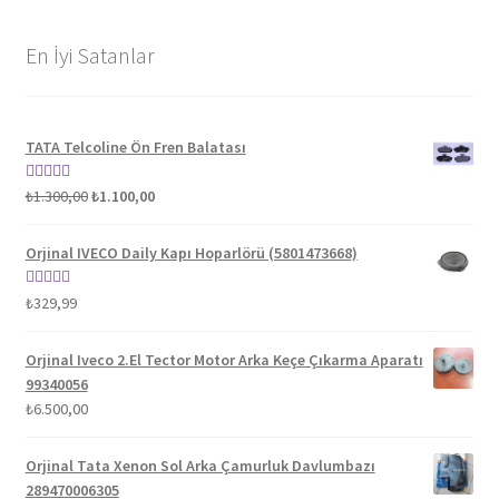
En İyi Satanlar
TATA Telcoline Ön Fren Balatası
Orijinal
Şu
5 üzerinden
₺
1.300,00
₺
1.100,00
fiyat:
andaki
5.00
oy aldı
₺1.300,00.
fiyat:
Orjinal IVECO Daily Kapı Hoparlörü (5801473668)
₺1.100,00.
5 üzerinden
₺
329,99
5.00
oy aldı
Orjinal Iveco 2.El Tector Motor Arka Keçe Çıkarma Aparatı
99340056
₺
6.500,00
Orjinal Tata Xenon Sol Arka Çamurluk Davlumbazı
289470006305