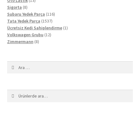
13
ürün
Oto Lastik
13
8
ürün
Sigorta
8
ürün
116
Subaru Yedek Parça
116
1537
ürün
Tata Yedek Parça
1537
ürün
1
Ücretsiz Kedi Sahiplendirme
1
12
ürün
Volkswagen Grubu
12
8
ürün
Zimmermann
8
ürün
Arama:
Ara:
Ara