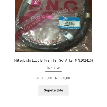
Mitsubishi L200 El Fren Teli Sol Arka (MN102416)
İNDIRIM!
Orijinal
Şu
₺
1.100,00
₺
1.000,00
fiyat:
andaki
₺1.100,00.
fiyat:
Sepete Ekle
₺1.000,00.