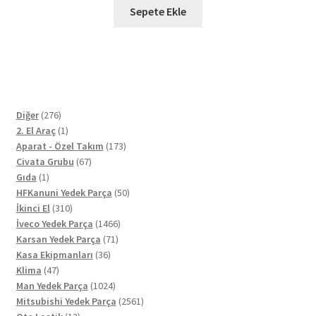
Sepete Ekle
276
Diğer
276
ürün
1
2. El Araç
1
ürün
173
Aparat - Özel Takım
173
67
ürün
Civata Grubu
67
1
ürün
Gıda
1
ürün
50
HFKanuni Yedek Parça
50
310
ürün
İkinci El
310
ürün
1466
İveco Yedek Parça
1466
71
ürün
Karsan Yedek Parça
71
36
ürün
Kasa Ekipmanları
36
47
ürün
Klima
47
ürün
1024
Man Yedek Parça
1024
ürün
2561
Mitsubishi Yedek Parça
2561