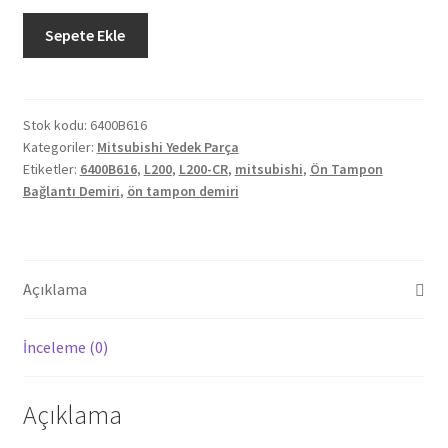
Orjinal
Sepete Ekle
Mitsubishi
L200
CR
Ön
Stok kodu:
6400B616
Kategoriler:
Mitsubishi Yedek Parça
Tampon
Etiketler:
6400B616
,
L200
,
L200-CR
,
mitsubishi
,
Ön Tampon
Bağlantı
Bağlantı Demiri
,
ön tampon demiri
Demiri
6400B616
adet
Açıklama
İnceleme (0)
Açıklama