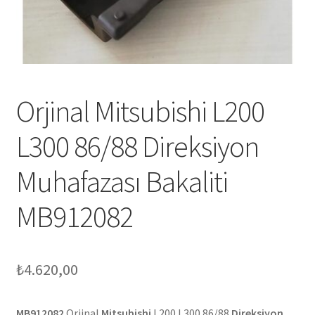
Orjinal Mitsubishi L200
L300 86/88 Direksiyon
Muhafazası Bakaliti
MB912082
₺
4.620,00
MB912082
Orjinal
Mitsubishi
L200 L300 86/88
Direksiyon