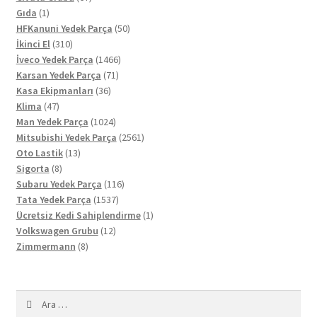
1
ürün
Gıda
1
ürün
50
HFKanuni Yedek Parça
50
310
ürün
İkinci El
310
ürün
1466
İveco Yedek Parça
1466
71
ürün
Karsan Yedek Parça
71
36
ürün
Kasa Ekipmanları
36
47
ürün
Klima
47
ürün
1024
Man Yedek Parça
1024
ürün
2561
Mitsubishi Yedek Parça
2561
13
ürün
Oto Lastik
13
8
ürün
Sigorta
8
ürün
116
Subaru Yedek Parça
116
1537
ürün
Tata Yedek Parça
1537
ürün
1
Ücretsiz Kedi Sahiplendirme
1
12
ürün
Volkswagen Grubu
12
8
ürün
Zimmermann
8
ürün
Arama: