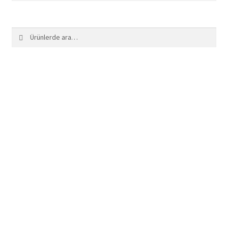
Ara:
Ara