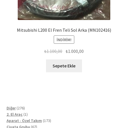
Mitsubishi L200 El Fren Teli Sol Arka (MN102416)
İNDIRIM!
Orijinal
Şu
₺
1.100,00
₺
1.000,00
fiyat:
andaki
₺1.100,00.
fiyat:
Sepete Ekle
₺1.000,00.
276
Diğer
276
ürün
1
2. El Araç
1
ürün
173
Aparat - Özel Takım
173
67
ürün
Civata Grubu
67