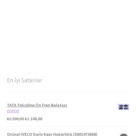
En İyi Satanlar
TATA Telcoline Ön Fren Balatası
Orijinal
Şu
5 üzerinden
₺
1.300,00
₺
1.100,00
fiyat:
andaki
5.00
oy aldı
₺1.300,00.
fiyat:
Orjinal IVECO Daily Kapı Hoparlörü (5801473668)