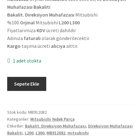
Muhafazası Bakaliti
Bakalit. Direksiyon Muhafazası
Mitsubishi
%100
Orjinal
Mitsubishi
L200 L300
Fiyatlarımıza
KDV
ücreti dahildir
Adınıza
faturalı
olarak gönderilecektir.
Kargo
taşıma ücreti
alıcıya
aittir.
1 adet stokta
Orjinal
Sepete Ekle
Mitsubishi
L200
L300
86/88
Stok kodu:
MB912082
Kategoriler:
Mitsubishi Yedek Parça
Direksiyon
Etiketler:
Bakalit. Direksiyon Muhafazası
,
Direksiyon Muhafazası
Muhafazası
Bakaliti
,
L200
,
L300
,
MB912082
,
mitsubishi
Bakaliti