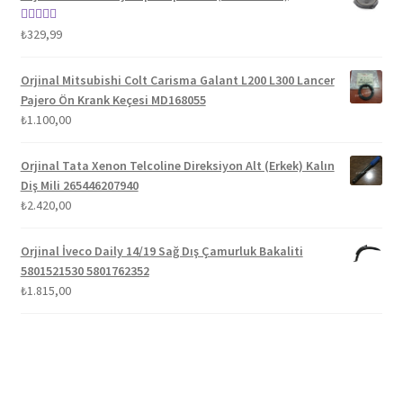
₺1.100,00.
5 üzerinden
₺
329,99
5.00
oy aldı
Orjinal Mitsubishi Colt Carisma Galant L200 L300 Lancer
Pajero Ön Krank Keçesi MD168055
₺
1.100,00
Orjinal Tata Xenon Telcoline Direksiyon Alt (Erkek) Kalın
Diş Mili 265446207940
₺
2.420,00
Orjinal İveco Daily 14/19 Sağ Dış Çamurluk Bakaliti
5801521530 5801762352
₺
1.815,00