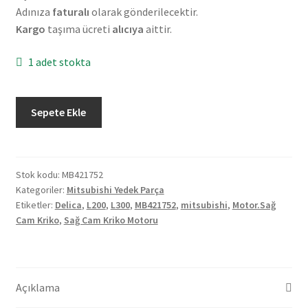
Adınıza
faturalı
olarak gönderilecektir.
Kargo
taşıma ücreti
alıcıya
aittir.
1 adet stokta
Orjinal
Sepete Ekle
Mitsubishi
L200
L300
Delica
Stok kodu:
MB421752
Kategoriler:
Mitsubishi Yedek Parça
Sağ
Etiketler:
Delica
,
L200
,
L300
,
MB421752
,
mitsubishi
,
Motor.Sağ
Cam
Cam Kriko
,
Sağ Cam Kriko Motoru
Kriko
Motoru
MB421752
adet
Açıklama