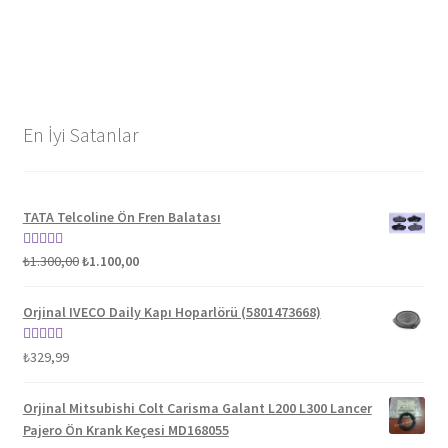
En İyi Satanlar
TATA Telcoline Ön Fren Balatası
Orijinal
Şu
5 üzerinden
₺
1.300,00
₺
1.100,00
fiyat:
andaki
5.00
oy aldı
₺1.300,00.
fiyat:
Orjinal IVECO Daily Kapı Hoparlörü (5801473668)
₺1.100,00.
5 üzerinden
₺
329,99
5.00
oy aldı
Orjinal Mitsubishi Colt Carisma Galant L200 L300 Lancer
Pajero Ön Krank Keçesi MD168055