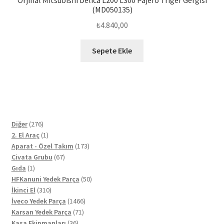
Orjinal Mitsubishi Delica L200 L300 Pajero Triger Gergisi
(MD050135)
₺
4.840,00
Sepete Ekle
276
Diğer
276
ürün
1
2. El Araç
1
ürün
173
Aparat - Özel Takım
173
67
ürün
Civata Grubu
67
1
ürün
Gıda
1
ürün
50
HFKanuni Yedek Parça
50
310
ürün
İkinci El
310
ürün
1466
İveco Yedek Parça
1466
71
ürün
Karsan Yedek Parça
71
36
ürün
Kasa Ekipmanları
36