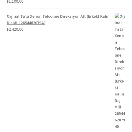
₺
1.100,00
Orjinal Tata Xenon Telcoline Direksiyon Alt (Erkek) Kalın
Diş Mili 265446207940
₺
2.420,00