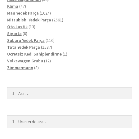
47
ürün
Klima
47
ürün
1024
Man Yedek Parça
1024
ürün
2561
Mitsubishi Yedek Parça
2561
13
ürün
Oto Lastik
13
8
ürün
Sigorta
8
ürün
116
Subaru Yedek Parça
116
1537
ürün
Tata Yedek Parça
1537
ürün
1
Ücretsiz Kedi Sahiplendirme
1
12
ürün
Volkswagen Grubu
12
8
ürün
Zimmermann
8
ürün
Arama:
Ara:
Ara