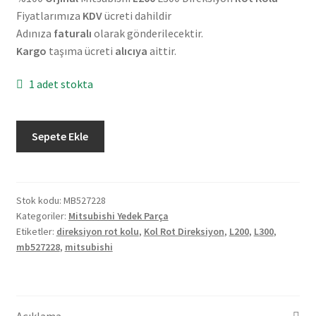
Fiyatlarımıza
KDV
ücreti dahildir
Adınıza
faturalı
olarak gönderilecektir.
Kargo
taşıma ücreti
alıcıya
aittir.
1 adet stokta
Orjinal
Sepete Ekle
Mitsubishi
L200
L300
Direksiyon
Stok kodu:
MB527228
Kategoriler:
Mitsubishi Yedek Parça
Rot
Etiketler:
direksiyon rot kolu
,
Kol Rot Direksiyon
,
L200
,
L300
,
Kolu
mb527228
,
mitsubishi
MB527228
adet
Açıklama