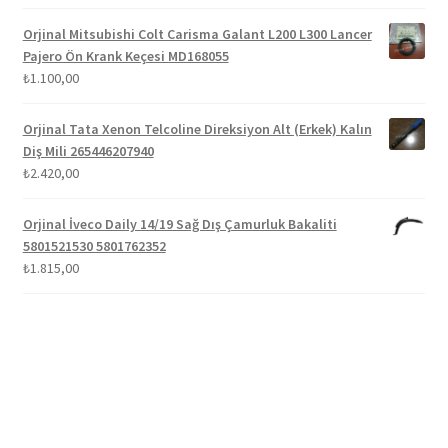
5.00
oy aldı
Orjinal Mitsubishi Colt Carisma Galant L200 L300 Lancer
Pajero Ön Krank Keçesi MD168055
₺
1.100,00
Orjinal Tata Xenon Telcoline Direksiyon Alt (Erkek) Kalın
Diş Mili 265446207940
₺
2.420,00
Orjinal İveco Daily 14/19 Sağ Dış Çamurluk Bakaliti
5801521530 5801762352
₺
1.815,00