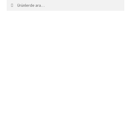
Ara:
Ara