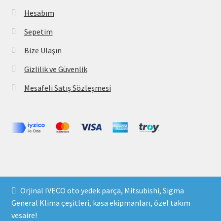
Hesabım
Sepetim
Bize Ulaşın
Gizlilik ve Güvenlik
Mesafeli Satış Sözleşmesi
Copyright 2021 © parcavs.com Tüm hakları saklıdır. Kredi
Orjinal IVECO oto yedek parça, Mitsubishi, Sigma
kartı bilgileriniz 256bit SSL sertifikası ile korunmaktadır.
General Klima çeşitleri, kasa ekipmanları, özel takım
vesaire!