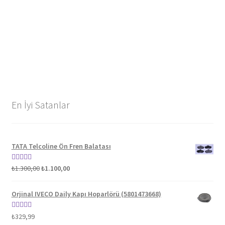
En İyi Satanlar
TATA Telcoline Ön Fren Balatası
Orijinal
Şu
5 üzerinden
₺
1.300,00
₺
1.100,00
fiyat:
andaki
5.00
oy aldı
₺1.300,00.
fiyat:
Orjinal IVECO Daily Kapı Hoparlörü (5801473668)
₺1.100,00.
5 üzerinden
₺
329,99