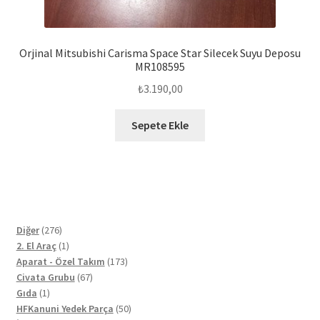
Orjinal Mitsubishi Carisma Space Star Silecek Suyu Deposu
MR108595
₺
3.190,00
Sepete Ekle
276
Diğer
276
ürün
1
2. El Araç
1
ürün
173
Aparat - Özel Takım
173
67
ürün
Civata Grubu
67
1
ürün
Gıda
1
ürün
50
HFKanuni Yedek Parça
50