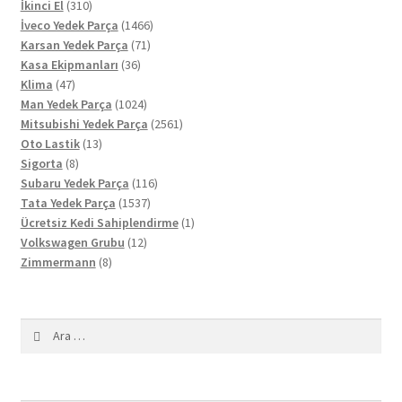
310
ürün
İkinci El
310
ürün
1466
İveco Yedek Parça
1466
71
ürün
Karsan Yedek Parça
71
36
ürün
Kasa Ekipmanları
36
47
ürün
Klima
47
ürün
1024
Man Yedek Parça
1024
ürün
2561
Mitsubishi Yedek Parça
2561
13
ürün
Oto Lastik
13
8
ürün
Sigorta
8
ürün
116
Subaru Yedek Parça
116
1537
ürün
Tata Yedek Parça
1537
ürün
1
Ücretsiz Kedi Sahiplendirme
1
12
ürün
Volkswagen Grubu
12
8
ürün
Zimmermann
8
ürün
Arama: