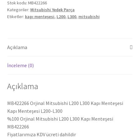
Kapı
Stok kodu:
MB422266
Kategoriler:
Mitsubishi Yedek Parça
Menteşesi
Etiketler:
kapı menteşesi
,
L200
,
L300
,
mitsubishi
MB422266
adet
Açıklama
İnceleme (0)
Açıklama
MB422266 Orjinal Mitsubishi L200 L300 Kapı Menteşesi
Kapı Menteşesi L200-L300
%100 Orjinal Mitsubishi L200 L300 Kapı Menteşesi
MB422266
Fiyatlarımıza KDV ücreti dahildir