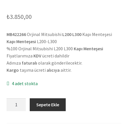
₺
3.850,00
MB422266
Orjinal Mitsubishi
L200 L300
Kapı Menteşesi
Kapı Menteşesi
L200-L300
%100 Orjinal Mitsubishi L200 L300
Kapı Menteşesi
Fiyatlarımıza
KDV
ücreti dahildir
Adınıza
faturalı
olarak gönderilecektir.
Kargo
taşıma ücreti
alıcıya
aittir.
4 adet stokta
Orjinal
Sepete Ekle
Mitsubishi
L200
L300