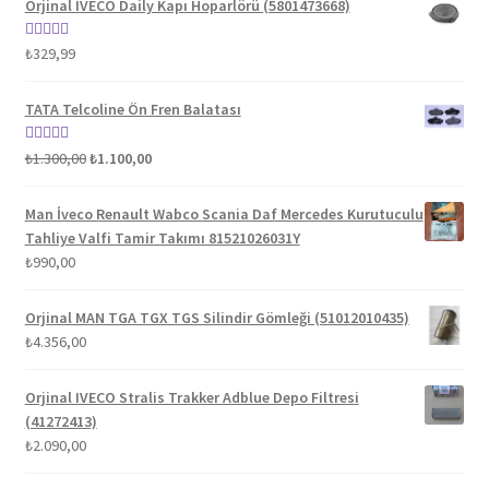
Orjinal IVECO Daily Kapı Hoparlörü (5801473668)
5 üzerinden
₺
329,99
5.00
oy aldı
TATA Telcoline Ön Fren Balatası
Orijinal
Şu
5 üzerinden
₺
1.300,00
₺
1.100,00
fiyat:
andaki
5.00
oy aldı
₺1.300,00.
fiyat:
Man İveco Renault Wabco Scania Daf Mercedes Kurutuculu
₺1.100,00.
Tahliye Valfi Tamir Takımı 81521026031Y
₺
990,00
Orjinal MAN TGA TGX TGS Silindir Gömleği (51012010435)
₺
4.356,00
Orjinal IVECO Stralis Trakker Adblue Depo Filtresi
(41272413)
₺
2.090,00