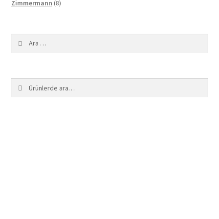
8
ürün
Zimmermann
8
ürün
Arama:
Ara:
Ara