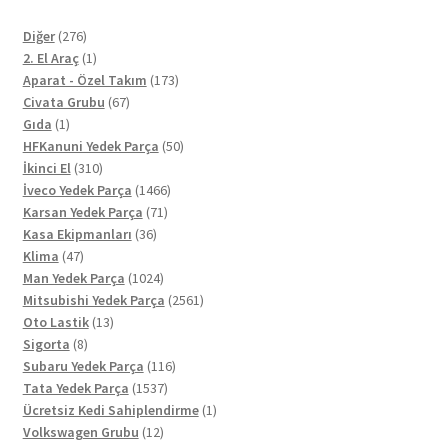
276
Diğer
276
ürün
1
2. El Araç
1
ürün
173
Aparat - Özel Takım
173
67
ürün
Civata Grubu
67
1
ürün
Gıda
1
ürün
50
HFKanuni Yedek Parça
50
310
ürün
İkinci El
310
ürün
1466
İveco Yedek Parça
1466
71
ürün
Karsan Yedek Parça
71
36
ürün
Kasa Ekipmanları
36
47
ürün
Klima
47
ürün
1024
Man Yedek Parça
1024
ürün
2561
Mitsubishi Yedek Parça
2561
13
ürün
Oto Lastik
13
8
ürün
Sigorta
8
ürün
116
Subaru Yedek Parça
116
1537
ürün
Tata Yedek Parça
1537
ürün
1
Ücretsiz Kedi Sahiplendirme
1
12
ürün
Volkswagen Grubu
12