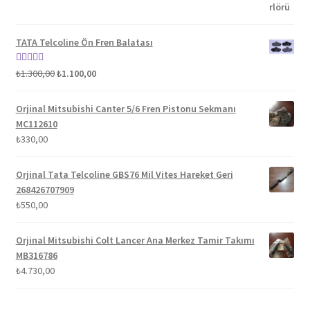
5.00
oy aldı
TATA Telcoline Ön Fren Balatası
Orijinal
Şu
5 üzerinden
₺
1.300,00
₺
1.100,00
fiyat:
andaki
5.00
oy aldı
₺1.300,00.
fiyat:
Orjinal Mitsubishi Canter 5/6 Fren Pistonu Sekmanı
₺1.100,00.
MC112610
₺
330,00
Orjinal Tata Telcoline GBS76 Mil Vites Hareket Geri
268426707909
₺
550,00
Orjinal Mitsubishi Colt Lancer Ana Merkez Tamir Takımı
MB316786
₺
4.730,00