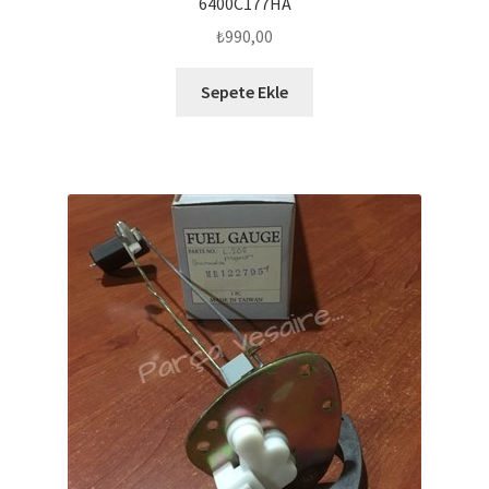
6400C177HA
₺
990,00
Sepete Ekle