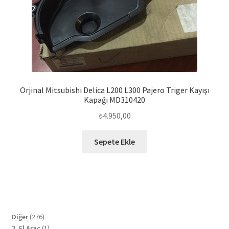
Orjinal Mitsubishi Delica L200 L300 Pajero Triger Kayışı
Kapağı MD310420
₺
4.950,00
Sepete Ekle
276
Diğer
276
ürün
1
2. El Araç
1