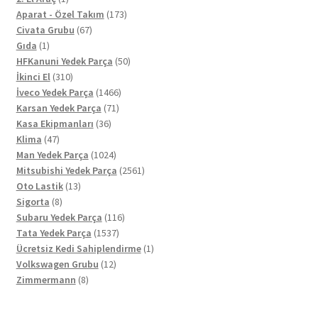
ürün
173
Aparat - Özel Takım
173
67
ürün
Civata Grubu
67
1
ürün
Gıda
1
ürün
50
HFKanuni Yedek Parça
50
310
ürün
İkinci El
310
ürün
1466
İveco Yedek Parça
1466
71
ürün
Karsan Yedek Parça
71
36
ürün
Kasa Ekipmanları
36
47
ürün
Klima
47
ürün
1024
Man Yedek Parça
1024
ürün
2561
Mitsubishi Yedek Parça
2561
13
ürün
Oto Lastik
13
8
ürün
Sigorta
8
ürün
116
Subaru Yedek Parça
116
1537
ürün
Tata Yedek Parça
1537
ürün
1
Ücretsiz Kedi Sahiplendirme
1
12
ürün
Volkswagen Grubu
12
8
ürün
Zimmermann
8
ürün