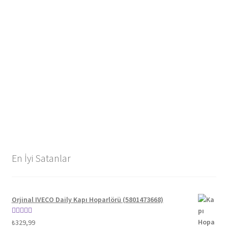
En İyi Satanlar
Orjinal IVECO Daily Kapı Hoparlörü (5801473668)
5 üzerinden
₺
329,99