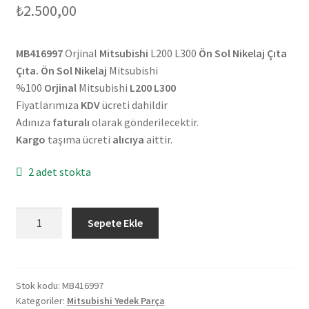
₺
2.500,00
MB416997
Orjinal
Mitsubishi
L200 L300
Ön Sol Nikelaj Çıta
Çıta. Ön Sol Nikelaj
Mitsubishi
%100
Orjinal
Mitsubishi
L200 L300
Fiyatlarımıza
KDV
ücreti dahildir
Adınıza
faturalı
olarak gönderilecektir.
Kargo
taşıma ücreti
alıcıya
aittir.
2 adet stokta
Orjinal
Sepete Ekle
Mitsubishi
L200
L300
Ön
Stok kodu:
MB416997
Kategoriler:
Mitsubishi Yedek Parça
Sol