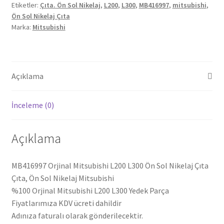
Etiketler:
Çıta. Ön Sol Nikelaj
,
L200
,
L300
,
MB416997
,
mitsubishi
,
Nikelaj
Ön Sol Nikelaj Çıta
Çıta
Marka:
Mitsubishi
MB416997
adet
Açıklama
İnceleme (0)
Açıklama
MB416997 Orjinal Mitsubishi L200 L300 Ön Sol Nikelaj Çıta
Çıta, Ön Sol Nikelaj Mitsubishi
%100 Orjinal Mitsubishi L200 L300 Yedek Parça
Fiyatlarımıza KDV ücreti dahildir
Adınıza faturalı olarak gönderilecektir.