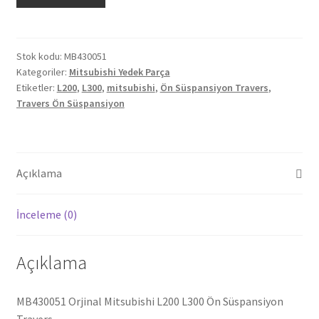
Mitsubishi
L200
L300
Ön
Stok kodu:
MB430051
Kategoriler:
Mitsubishi Yedek Parça
Süspansiyon
Etiketler:
L200
,
L300
,
mitsubishi
,
Ön Süspansiyon Travers
,
Travers
Travers Ön Süspansiyon
MB430051
adet
Açıklama
İnceleme (0)
Açıklama
MB430051 Orjinal Mitsubishi L200 L300 Ön Süspansiyon
Travers