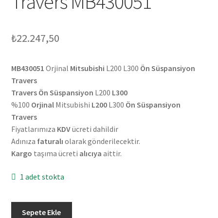
Travers MB430051
₺
22.247,50
MB430051
Orjinal
Mitsubishi
L200 L300
Ön Süspansiyon
Travers
Travers Ön Süspansiyon
L200
L300
%100
Orjinal
Mitsubishi
L200
L300
Ön Süspansiyon
Travers
Fiyatlarımıza
KDV
ücreti dahildir
Adınıza
faturalı
olarak gönderilecektir.
Kargo
taşıma ücreti
alıcıya
aittir.
1 adet stokta
Orjinal
Sepete Ekle