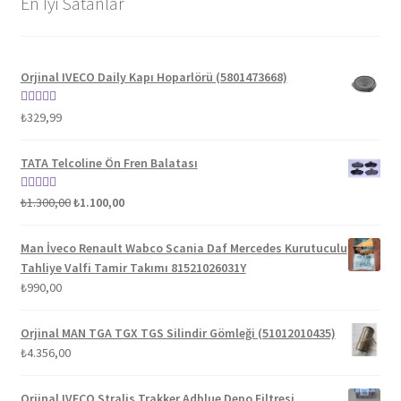
En İyi Satanlar
Orjinal IVECO Daily Kapı Hoparlörü (5801473668)
5 üzerinden
₺
329,99
5.00
oy aldı
TATA Telcoline Ön Fren Balatası
Orijinal
Şu
5 üzerinden
₺
1.300,00
₺
1.100,00
fiyat:
andaki
5.00
oy aldı
₺1.300,00.
fiyat:
Man İveco Renault Wabco Scania Daf Mercedes Kurutuculu
₺1.100,00.
Tahliye Valfi Tamir Takımı 81521026031Y
₺
990,00
Orjinal MAN TGA TGX TGS Silindir Gömleği (51012010435)
₺
4.356,00
Orjinal IVECO Stralis Trakker Adblue Depo Filtresi