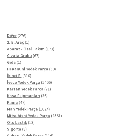
276
Diğer
276
ürün
1
2. El Araç
1
ürün
173
Aparat - Özel Takım
173
67
ürün
Civata Grubu
67
1
ürün
Gıda
1
ürün
50
HFKanuni Yedek Parça
50
310
ürün
İkinci El
310
ürün
1466
İveco Yedek Parça
1466
71
ürün
Karsan Yedek Parça
71
36
ürün
Kasa Ekipmanları
36
47
ürün
Klima
47
ürün
1024
Man Yedek Parça
1024
ürün
2561
Mitsubishi Yedek Parça
2561
13
ürün
Oto Lastik
13
8
ürün
Sigorta
8
ürün
116
Subaru Yedek Parça
116