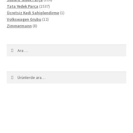
1537
ürün
Tata Yedek Parça
1537
ürün
1
Ücretsiz Kedi Sahiplendirme
1
12
ürün
Volkswagen Grubu
12
8
ürün
Zimmermann
8
ürün
Arama:
Ara:
Ara