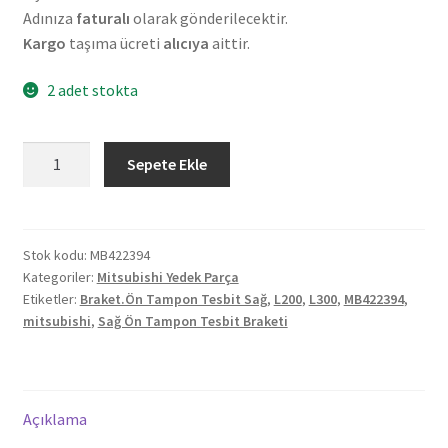
Adınıza
faturalı
olarak gönderilecektir.
Kargo
taşıma ücreti
alıcıya
aittir.
2 adet stokta
Orjinal
Sepete Ekle
Mitsubishi
L200
L300
Sağ
Stok kodu:
MB422394
Kategoriler:
Mitsubishi Yedek Parça
Ön
Etiketler:
Braket.Ön Tampon Tesbit Sağ
,
L200
,
L300
,
MB422394
,
Tampon
mitsubishi
,
Sağ Ön Tampon Tesbit Braketi
Tesbit
Braketi
MB422394
adet
Açıklama