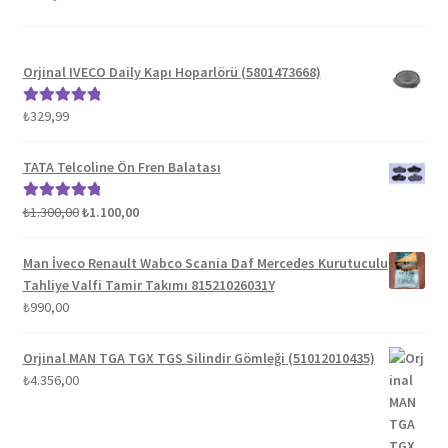
Orjinal IVECO Daily Kapı Hoparlörü (5801473668)
₺
329,99
5 üzerinden
5.00
oy aldı
TATA Telcoline Ön Fren Balatası
Orijinal
Şu
₺
1.300,00
₺
1.100,00
5 üzerinden
fiyat:
andaki
5.00
oy aldı
₺1.300,00.
fiyat:
Man İveco Renault Wabco Scania Daf Mercedes Kurutuculu
₺1.100,00.
Tahliye Valfi Tamir Takımı 81521026031Y
₺
990,00
Orjinal MAN TGA TGX TGS Silindir Gömleği (51012010435)
₺
4.356,00