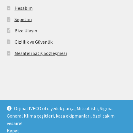
Hesabım
Sepetim
Bize Ulaşın
Gizlilik ve Güvenlik
Mesafeli Satış Sözleşmesi
Copyright 2021 © parcavs.com Tüm hakları saklıdır. Kredi
Orjinal IVECO oto yedek parça, Mitsubishi, Sigma
kartı bilgileriniz 256bit SSL sertifikası ile korunmaktadır.
General Klima çeşitleri, kasa ekipmanları, özel takım
vesaire!
Kapat