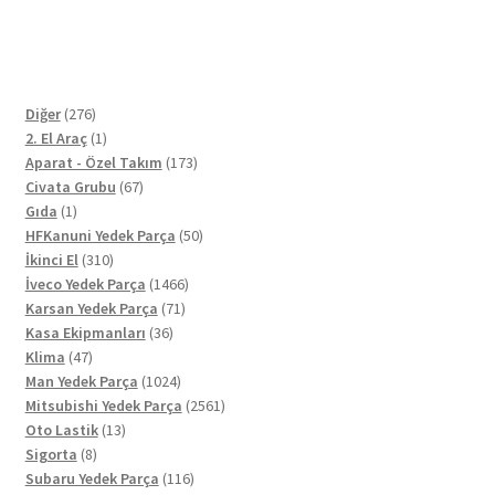
276
Diğer
276
ürün
1
2. El Araç
1
ürün
173
Aparat - Özel Takım
173
67
ürün
Civata Grubu
67
1
ürün
Gıda
1
ürün
50
HFKanuni Yedek Parça
50
310
ürün
İkinci El
310
ürün
1466
İveco Yedek Parça
1466
71
ürün
Karsan Yedek Parça
71
36
ürün
Kasa Ekipmanları
36
47
ürün
Klima
47
ürün
1024
Man Yedek Parça
1024
ürün
2561
Mitsubishi Yedek Parça
2561
13
ürün
Oto Lastik
13
8
ürün
Sigorta
8
ürün
116
Subaru Yedek Parça
116