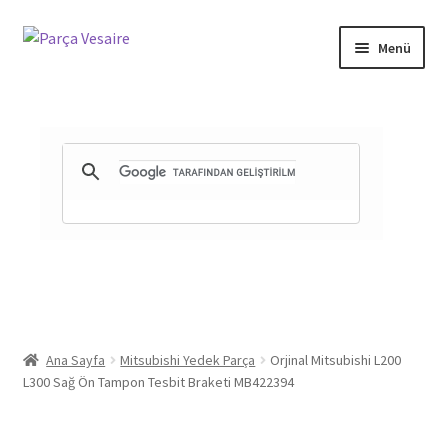
Dolaşıma
İçeriğe
Menü
geç
geç
Gizlilik ve Güvenlik
Mesafeli Satış Sözleşmesi
İade ve Teslimat Şartları
Ürün Gönderimi ve Saatleri
Ana Sayfa
Mitsubishi Yedek Parça
Orjinal Mitsubishi L200
L300 Sağ Ön Tampon Tesbit Braketi MB422394