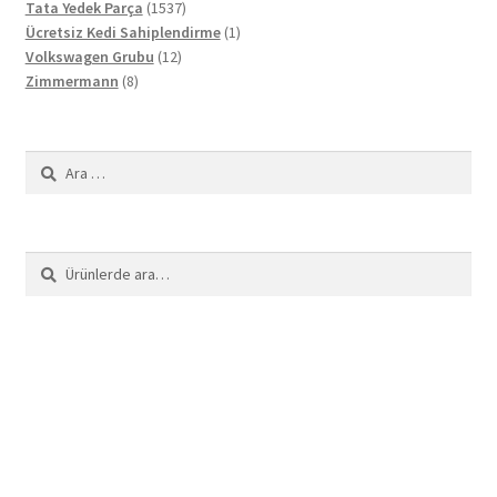
1537
ürün
Tata Yedek Parça
1537
ürün
1
Ücretsiz Kedi Sahiplendirme
1
12
ürün
Volkswagen Grubu
12
8
ürün
Zimmermann
8
ürün
Arama:
Ara:
Ara