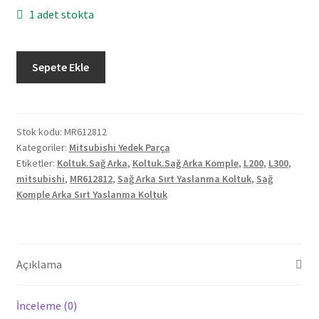
1 adet stokta
Orjinal
Sepete Ekle
Mitsubishi
L200
L300
Sağ
Stok kodu:
MR612812
Kategoriler:
Mitsubishi Yedek Parça
Arka
Etiketler:
Koltuk.Sağ Arka
,
Koltuk.Sağ Arka Komple
,
L200
,
L300
,
Komple
mitsubishi
,
MR612812
,
Sağ Arka Sırt Yaslanma Koltuk
,
Sağ
Sırt
Komple Arka Sırt Yaslanma Koltuk
Yaslanma
Koltuk
MR612812
adet
Açıklama
İnceleme (0)