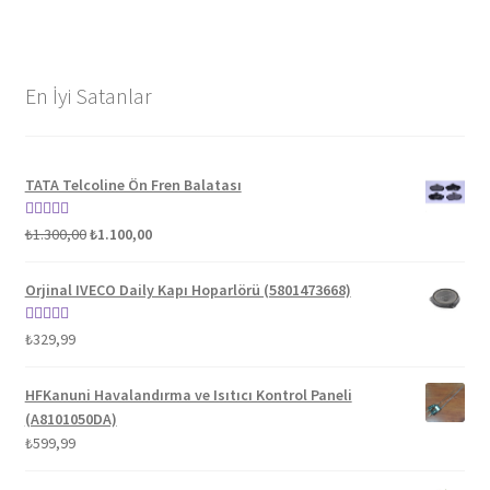
En İyi Satanlar
TATA Telcoline Ön Fren Balatası
Orijinal
Şu
5 üzerinden
₺
1.300,00
₺
1.100,00
fiyat:
andaki
5.00
oy aldı
₺1.300,00.
fiyat:
Orjinal IVECO Daily Kapı Hoparlörü (5801473668)
₺1.100,00.
5 üzerinden
₺
329,99
5.00
oy aldı
HFKanuni Havalandırma ve Isıtıcı Kontrol Paneli
(A8101050DA)
₺
599,99