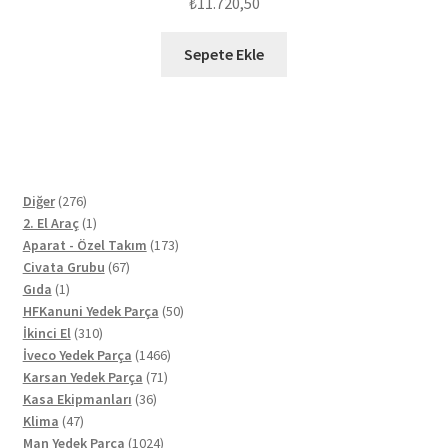
₺
11.720,50
Sepete Ekle
276
Diğer
276
ürün
1
2. El Araç
1
ürün
173
Aparat - Özel Takım
173
67
ürün
Civata Grubu
67
1
ürün
Gıda
1
ürün
50
HFKanuni Yedek Parça
50
310
ürün
İkinci El
310
ürün
1466
İveco Yedek Parça
1466
71
ürün
Karsan Yedek Parça
71
36
ürün
Kasa Ekipmanları
36
47
ürün
Klima
47
ürün
1024
Man Yedek Parça
1024