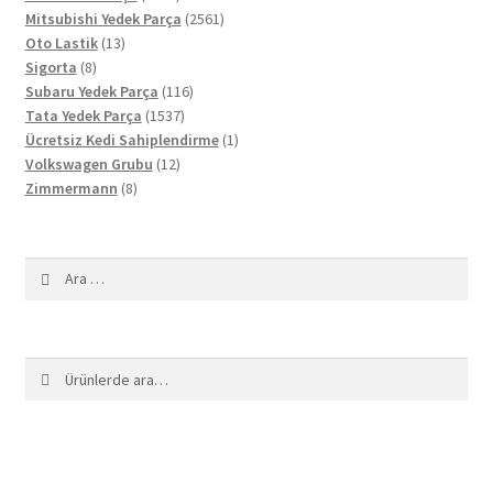
ürün
2561
Mitsubishi Yedek Parça
2561
13
ürün
Oto Lastik
13
8
ürün
Sigorta
8
ürün
116
Subaru Yedek Parça
116
1537
ürün
Tata Yedek Parça
1537
ürün
1
Ücretsiz Kedi Sahiplendirme
1
12
ürün
Volkswagen Grubu
12
8
ürün
Zimmermann
8
ürün
Arama:
Ara:
Ara