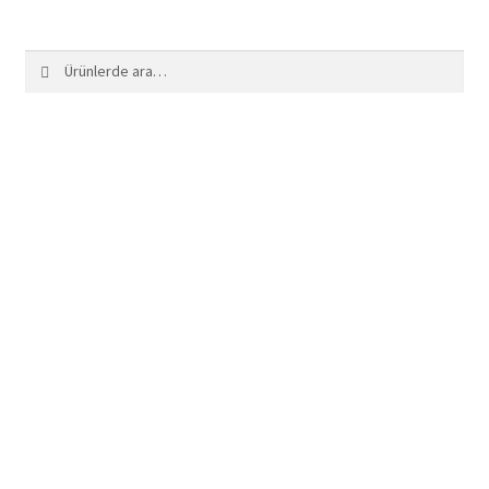
Ara:
Ara