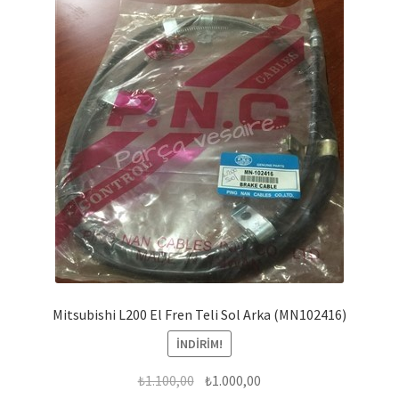
Mitsubishi L200 El Fren Teli Sol Arka (MN102416)
İNDIRIM!
Orijinal
Şu
₺
1.100,00
₺
1.000,00