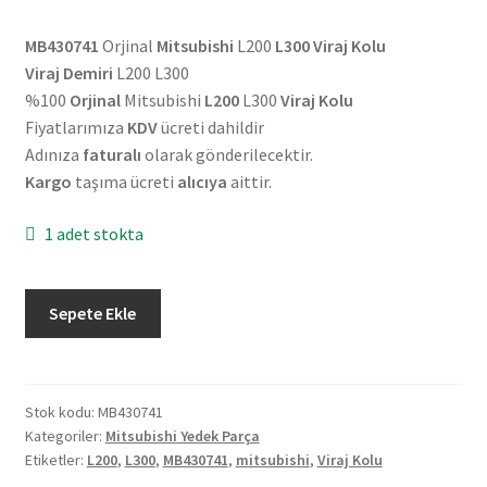
MB430741
Orjinal
Mitsubishi
L200
L300 Viraj Kolu
Viraj Demiri
L200 L300
%100
Orjinal
Mitsubishi
L200
L300
Viraj Kolu
Fiyatlarımıza
KDV
ücreti dahildir
Adınıza
faturalı
olarak gönderilecektir.
Kargo
taşıma ücreti
alıcıya
aittir.
1 adet stokta
Orjinal
Sepete Ekle
Mitsubishi
L200
L300
Viraj
Stok kodu:
MB430741
Kategoriler:
Mitsubishi Yedek Parça
Kolu
Etiketler:
L200
,
L300
,
MB430741
,
mitsubishi
,
Viraj Kolu
MB430741