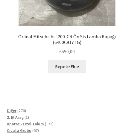
Orjinal Mitsubishi L200-CR Ön Sis Lamba Kapağı
(6400C917TG)
₺
550,00
Sepete Ekle
276
Diğer
276
ürün
1
2. El Araç
1
ürün
173
Aparat - Özel Takım
173
67
ürün
Civata Grubu
67