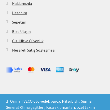
Hakkımızda
Hesabım
Sepetim
Bize Ulaşın
Gizlilik ve Güvenlik
Mesafeli Satış Sözleşmesi
Copyright 2021 © parcavs.com Tüm hakları saklıdır. Kredi
Orjinal IVECO oto yedek parça, Mitsubishi, Sigma
kartı bilgileriniz 256bit SSL sertifikası ile korunmaktadır.
General Klima çeşitleri, kasa ekipmanları, özel takım