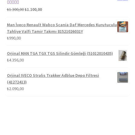
Orijinal
Şu
5 üzerinden
₺
1.300,00
₺
1.100,00
fiyat:
andaki
5.00
oy aldı
₺1.300,00.
fiyat:
Man İveco Renault Wabco Scania Daf Mercedes Kurutuculu
₺1.100,00.
Tahliye Valfi Tamir Takımı 81521026031Y
₺
990,00
Orjinal MAN TGA TGX TGS Silindir Gömleği (51012010435)
₺
4.356,00
Orjinal IVECO Stralis Trakker Adblue Depo Filtresi
(41272413)
₺
2.090,00