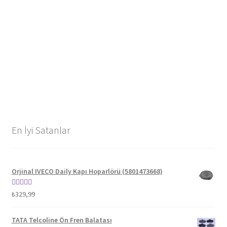
En İyi Satanlar
Orjinal IVECO Daily Kapı Hoparlörü (5801473668)
5 üzerinden
₺
329,99
5.00
oy aldı
TATA Telcoline Ön Fren Balatası