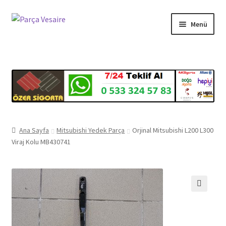
Dolaşıma
İçeriğe
Menü
geç
geç
Gizlilik ve Güvenlik
Mesafeli Satış Sözleşmesi
İade ve Teslimat Şartları
Ürün Gönderimi ve Saatleri
Ana Sayfa
Mitsubishi Yedek Parça
Orjinal Mitsubishi L200 L300
Viraj Kolu MB430741
🔍