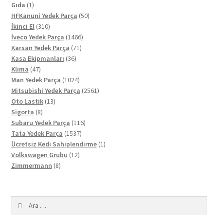
1
ürün
Gıda
1
ürün
50
HFKanuni Yedek Parça
50
310
ürün
İkinci El
310
ürün
1466
İveco Yedek Parça
1466
71
ürün
Karsan Yedek Parça
71
36
ürün
Kasa Ekipmanları
36
47
ürün
Klima
47
ürün
1024
Man Yedek Parça
1024
ürün
2561
Mitsubishi Yedek Parça
2561
13
ürün
Oto Lastik
13
8
ürün
Sigorta
8
ürün
116
Subaru Yedek Parça
116
1537
ürün
Tata Yedek Parça
1537
ürün
1
Ücretsiz Kedi Sahiplendirme
1
12
ürün
Volkswagen Grubu
12
8
ürün
Zimmermann
8
ürün
Arama: