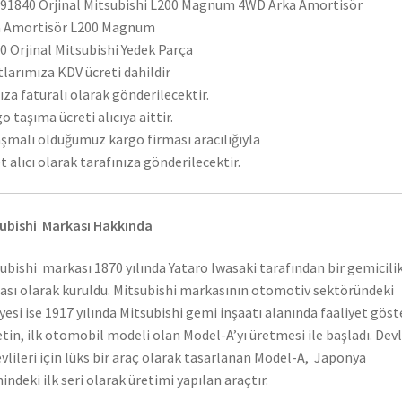
1840 Orjinal Mitsubishi L200 Magnum 4WD Arka Amortisör
a Amortisör L200 Magnum
 Orjinal Mitsubishi Yedek Parça
tlarımıza KDV ücreti dahildir
ıza faturalı olarak gönderilecektir.
o taşıma ücreti alıcıya aittir.
şmalı olduğumuz kargo firması aracılığıyla
t alıcı olarak tarafınıza gönderilecektir.
ubishi Markası Hakkında
ubishi markası 1870 yılında Yataro Iwasaki tarafından bir gemicili
ası olarak kuruldu. Mitsubishi markasının otomotiv sektöründeki
yesi ise 1917 yılında Mitsubishi gemi inşaatı alanında faaliyet gös
etin, ilk otomobil modeli olan Model-A’yı üretmesi ile başladı. Dev
vlileri için lüks bir araç olarak tasarlanan Model-A, Japonya
hindeki ilk seri olarak üretimi yapılan araçtır.