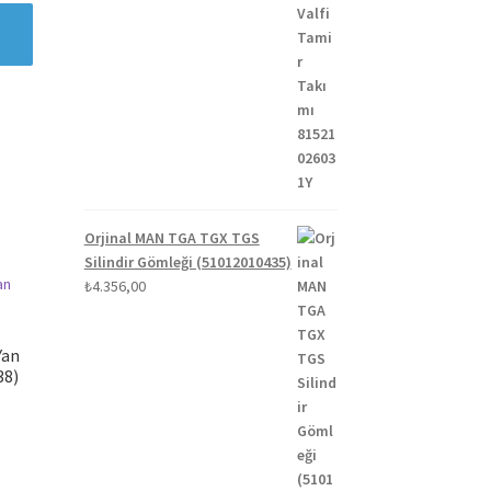
Orjinal MAN TGA TGX TGS
Silindir Gömleği (51012010435)
₺
4.356,00
Yan
38)