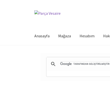
Dolaşıma
İçeriğe
geç
geç
Anasayfa
Mağaza
Hesabım
Hak