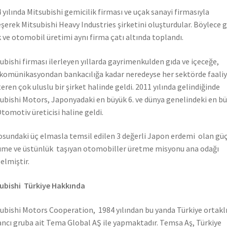
 yılında Mitsubishi gemicilik firması ve uçak sanayi firmasıyla
eşerek Mitsubishi Heavy Industries şirketini oluşturdular. Böylece 
 ve otomobil üretimi aynı firma çatı altında toplandı.
ubishi firması ilerleyen yıllarda gayrimenkulden gıda ve içeceğe,
komünikasyondan bankacılığa kadar neredeyse her sektörde faali
eren çok uluslu bir şirket halinde geldi. 2011 yılında gelindiğinde
ubishi Motors, Japonyadaki en büyük 6. ve dünya genelindeki en b
Otomotiv üreticisi haline geldi.
sundaki üç elmasla temsil edilen 3 değerli Japon erdemi olan güç
me ve üstünlük taşıyan otomobiller üretme misyonu ana odağı
elmiştir.
ubishi Türkiye Hakkında
ubishi Motors Cooperation, 1984 yılından bu yanda Türkiye ortaklı
ncı gruba ait Tema Global AŞ ile yapmaktadır. Temsa Aş, Türkiye