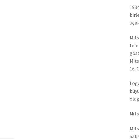
1934
birl
uçak
Mits
tele
göst
Mits
16. 
Logo
büyü
olag
Mits
Mits
Saba