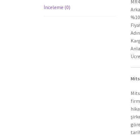
MR49
İnceleme (0)
Ark
%100
Fiya
Adın
Karg
Anla
Ücre
Mits
Mits
firm
hika
şirk
göre
tari