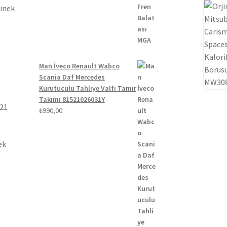
₺1.300,00.
fiyat:
binek
₺1.100,00.
Man İveco Renault Wabco
Scania Daf Mercedes
Kurutuculu Tahliye Valfi Tamir
Takımı 81521026031Y
021
₺
990,00
ek