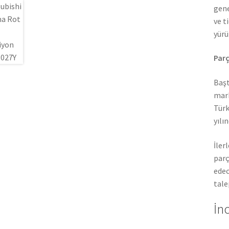
gene
ve t
yürü
Parç
Başt
mark
Türk
yılı
İler
parç
edec
tale
İn