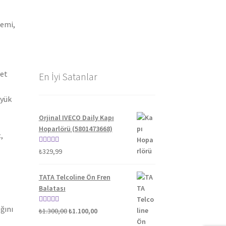
gemi,
yet
En İyi Satanlar
üyük
Orjinal IVECO Daily Kapı
Hoparlörü (5801473668)
,
5 üzerinden
₺
329,99
5.00
oy aldı
TATA Telcoline Ön Fren
Balatası
ğını
Orijinal
Şu
5 üzerinden
₺
1.300,00
₺
1.100,00
fiyat:
andaki
5.00
oy aldı