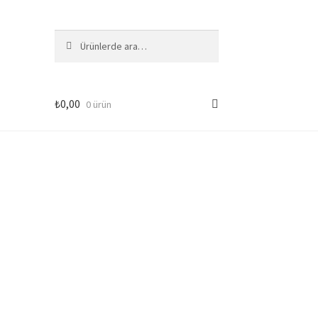
Ara:
Ara
₺
0,00
0 ürün