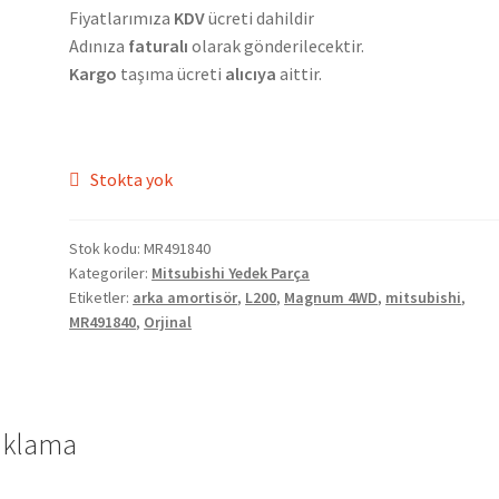
Fiyatlarımıza
KDV
ücreti dahildir
Adınıza
faturalı
olarak gönderilecektir.
Kargo
taşıma ücreti
alıcıya
aittir.
Stokta yok
Stok kodu:
MR491840
Kategoriler:
Mitsubishi Yedek Parça
Etiketler:
arka amortisör
,
L200
,
Magnum 4WD
,
mitsubishi
,
MR491840
,
Orjinal
ıklama