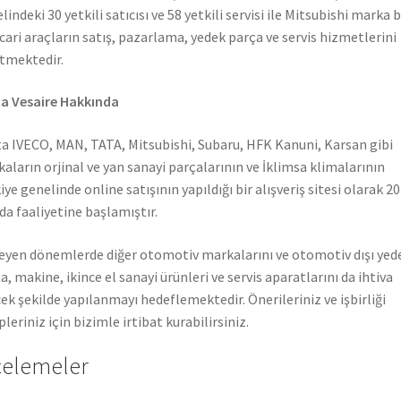
lindeki 30 yetkili satıcısı ve 58 yetkili servisi ile Mitsubishi marka 
icari araçların satış, pazarlama, yedek parça ve servis hizmetlerini
tmektedir.
a Vesaire Hakkında
a IVECO, MAN, TATA, Mitsubishi, Subaru, HFK Kanuni, Karsan gibi
aların orjinal ve yan sanayi parçalarının ve İklimsa klimalarının
iye genelinde online satışının yapıldığı bir alışveriş sitesi olarak 2
nda faaliyetine başlamıştır.
leyen dönemlerde diğer otomotiv markalarını ve otomotiv dışı yed
a, makine, ikince el sanayi ürünleri ve servis aparatlarını da ihtiva
ek şekilde yapılanmayı hedeflemektedir. Önerileriniz ve işbirliği
pleriniz için bizimle irtibat kurabilirsiniz.
celemeler