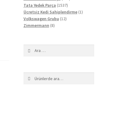
1537
ürün
Tata Yedek Parça
1537
ürün
1
Ücretsiz Kedi Sahiplendirme
1
12
ürün
Volkswagen Grubu
12
8
ürün
Zimmermann
8
ürün
Arama:
Ara:
Ara