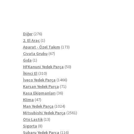
276
Diğer
276
ürün
1
2. El Araç
1
ürün
173
Aparat - Özel Takım
173
67
ürün
Civata Grubu
67
1
ürün
Gıda
1
ürün
50
HFKanuni Yedek Parça
50
310
ürün
İkinci El
310
ürün
1466
İveco Yedek Parça
1466
71
ürün
Karsan Yedek Parça
71
36
ürün
Kasa Ekipmanları
36
47
ürün
Klima
47
ürün
1024
Man Yedek Parça
1024
ürün
2561
Mitsubishi Yedek Parça
2561
13
ürün
Oto Lastik
13
8
ürün
Sigorta
8
ürün
116
Subaru Yedek Parça
116