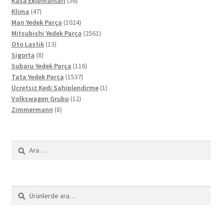
Kasa Ekipmanları
36
47
ürün
Klima
47
ürün
1024
Man Yedek Parça
1024
ürün
2561
Mitsubishi Yedek Parça
2561
13
ürün
Oto Lastik
13
8
ürün
Sigorta
8
ürün
116
Subaru Yedek Parça
116
1537
ürün
Tata Yedek Parça
1537
ürün
1
Ücretsiz Kedi Sahiplendirme
1
12
ürün
Volkswagen Grubu
12
8
ürün
Zimmermann
8
ürün
Arama:
Ara:
Ara