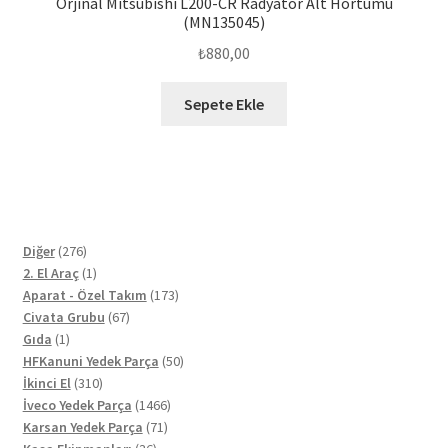
Orjinal Mitsubishi L200-CR Radyatör Alt Hortumu
(MN135045)
₺
880,00
Sepete Ekle
276
Diğer
276
ürün
1
2. El Araç
1
ürün
173
Aparat - Özel Takım
173
67
ürün
Civata Grubu
67
1
ürün
Gıda
1
ürün
50
HFKanuni Yedek Parça
50
310
ürün
İkinci El
310
ürün
1466
İveco Yedek Parça
1466
71
ürün
Karsan Yedek Parça
71
36
ürün