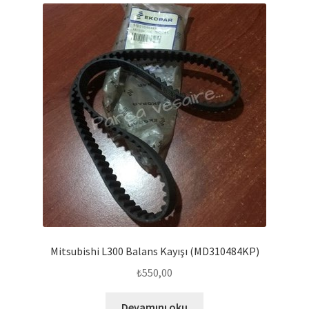
Mitsubishi L300 Balans Kayışı (MD310484KP)
₺
550,00
Devamını oku