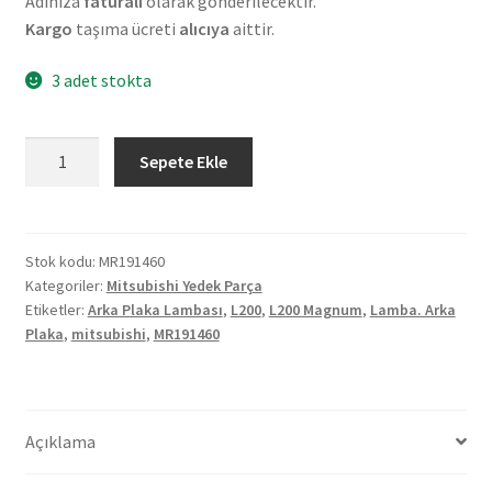
Adınıza
faturalı
olarak gönderilecektir.
Kargo
taşıma ücreti
alıcıya
aittir.
3 adet stokta
Orjinal
Sepete Ekle
Mitsubishi
L200
Magnum
Arka
Stok kodu:
MR191460
Kategoriler:
Mitsubishi Yedek Parça
Plaka
Etiketler:
Arka Plaka Lambası
,
L200
,
L200 Magnum
,
Lamba. Arka
Lambası
Plaka
,
mitsubishi
,
MR191460
MR191460
adet
Açıklama