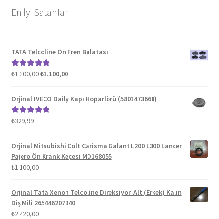
En İyi Satanlar
TATA Telcoline Ön Fren Balatası
Orijinal
Şu
₺
1.300,00
₺
1.100,00
5 üzerinden
fiyat:
andaki
5.00
oy aldı
₺1.300,00.
fiyat:
Orjinal IVECO Daily Kapı Hoparlörü (5801473668)
₺1.100,00.
₺
329,99
5 üzerinden
5.00
oy aldı
Orjinal Mitsubishi Colt Carisma Galant L200 L300 Lancer
Pajero Ön Krank Keçesi MD168055
₺
1.100,00
Orjinal Tata Xenon Telcoline Direksiyon Alt (Erkek) Kalın
Diş Mili 265446207940
₺
2.420,00