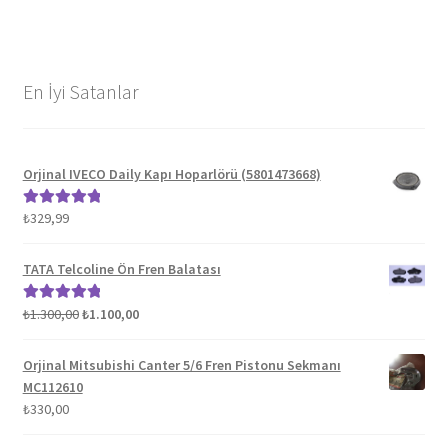
En İyi Satanlar
Orjinal IVECO Daily Kapı Hoparlörü (5801473668)
₺
329,99
5 üzerinden
5.00
oy aldı
TATA Telcoline Ön Fren Balatası
Orijinal
Şu
₺
1.300,00
₺
1.100,00
5 üzerinden
fiyat:
andaki
5.00
oy aldı
₺1.300,00.
fiyat:
Orjinal Mitsubishi Canter 5/6 Fren Pistonu Sekmanı
₺1.100,00.
MC112610
₺
330,00