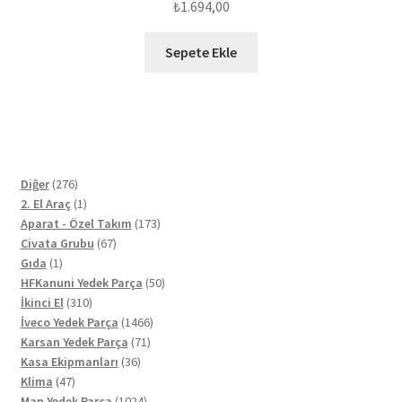
₺
1.694,00
Sepete Ekle
276
Diğer
276
ürün
1
2. El Araç
1
ürün
173
Aparat - Özel Takım
173
67
ürün
Civata Grubu
67
1
ürün
Gıda
1
ürün
50
HFKanuni Yedek Parça
50
310
ürün
İkinci El
310
ürün
1466
İveco Yedek Parça
1466
71
ürün
Karsan Yedek Parça
71
36
ürün
Kasa Ekipmanları
36
47
ürün
Klima
47
ürün
1024
Man Yedek Parça
1024