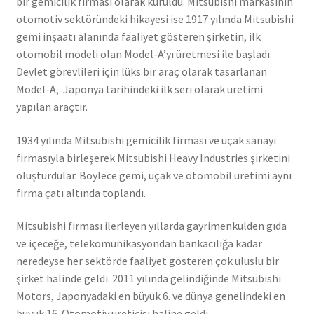
bir gemicilik firması olarak kuruldu. Mitsubishi markasının
otomotiv sektöründeki hikayesi ise 1917 yılında Mitsubishi
gemi inşaatı alanında faaliyet gösteren şirketin, ilk
otomobil modeli olan Model-A’yı üretmesi ile başladı.
Devlet görevlileri için lüks bir araç olarak tasarlanan
Model-A, Japonya tarihindeki ilk seri olarak üretimi
yapılan araçtır.
1934 yılında Mitsubishi gemicilik firması ve uçak sanayi
firmasıyla birleşerek Mitsubishi Heavy Industries şirketini
oluşturdular. Böylece gemi, uçak ve otomobil üretimi aynı
firma çatı altında toplandı.
Mitsubishi firması ilerleyen yıllarda gayrimenkulden gıda
ve içeceğe, telekomünikasyondan bankacılığa kadar
neredeyse her sektörde faaliyet gösteren çok uluslu bir
şirket halinde geldi. 2011 yılında gelindiğinde Mitsubishi
Motors, Japonyadaki en büyük 6. ve dünya genelindeki en
büyük 16. Otomotiv üreticisi haline geldi.