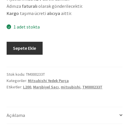
Adınıza
faturalı
olarak gönderilecektir.
Kargo
taşıma ücreti
alıcıya
aittir.
1 adet stokta
Orjinal
Sepete Ekle
Mitsubishi
L200
Marşbiyel
Sacı
Stok kodu:
TM000233T
Kategoriler:
Mitsubishi Yedek Parça
TM000233T
Etiketler:
L200
,
Marşbiyel Sacı
,
mitsubishi
,
TM000233T
adet
Açıklama