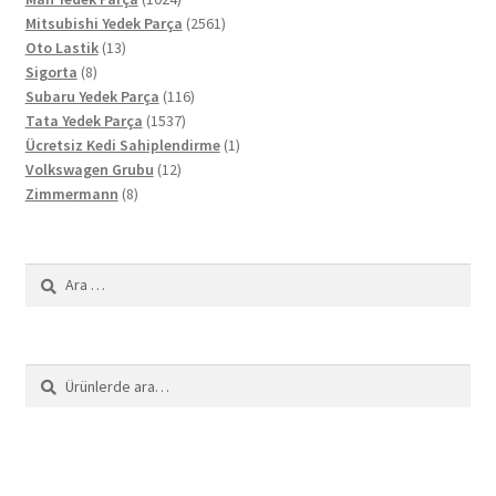
ürün
2561
Mitsubishi Yedek Parça
2561
13
ürün
Oto Lastik
13
8
ürün
Sigorta
8
ürün
116
Subaru Yedek Parça
116
1537
ürün
Tata Yedek Parça
1537
ürün
1
Ücretsiz Kedi Sahiplendirme
1
12
ürün
Volkswagen Grubu
12
8
ürün
Zimmermann
8
ürün
Arama:
Ara:
Ara