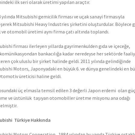
hindeki ilk seri olarak üretimi yapılan araçtır.
 yılında Mitsubishi gemicilik firması ve uçak sanayi firmasıyla
eşerek Mitsubishi Heavy Industries şirketini oluşturdular. Böylece 
 ve otomobil üretimi aynı firma çatı altında toplandı.
ubishi firması ilerleyen yıllarda gayrimenkulden gıda ve içeceğe,
komünikasyondan bankacılığa kadar neredeyse her sektörde faali
eren çok uluslu bir şirket halinde geldi. 2011 yılında gelindiğinde
ubishi Motors, Japonyadaki en büyük 6. ve dünya genelindeki en b
Otomotiv üreticisi haline geldi.
sundaki üç elmasla temsil edilen 3 değerli Japon erdemi olan güç
me ve üstünlük taşıyan otomobiller üretme misyonu ana odağı
elmiştir.
ubishi Türkiye Hakkında
ubishi Motors Cooperation, 1984 yılından bu yanda Türkiye ortaklı