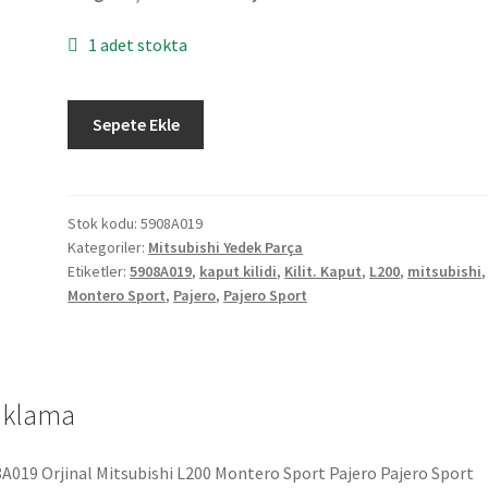
1 adet stokta
Orjinal
Sepete Ekle
Mitsubishi
L200
Montero
Sport
Stok kodu:
5908A019
Kategoriler:
Mitsubishi Yedek Parça
Pajero
Etiketler:
5908A019
,
kaput kilidi
,
Kilit. Kaput
,
L200
,
mitsubishi
,
Pajero
Montero Sport
,
Pajero
,
Pajero Sport
Sport
Kaput
Kilidi
5908A019
ıklama
adet
A019 Orjinal Mitsubishi L200 Montero Sport Pajero Pajero Sport