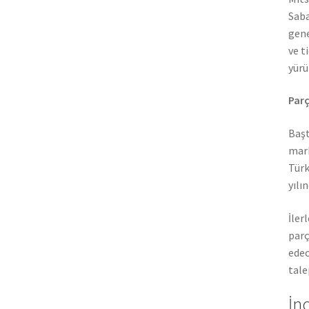
Saba
gene
ve t
yürü
Parç
Başt
mark
Türk
yılı
İler
parç
edec
tale
İn