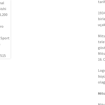
tari
1934
birl
uçak
Mits
tele
göst
Mits
16. 
Logo
büyü
olag
Mits
Mits