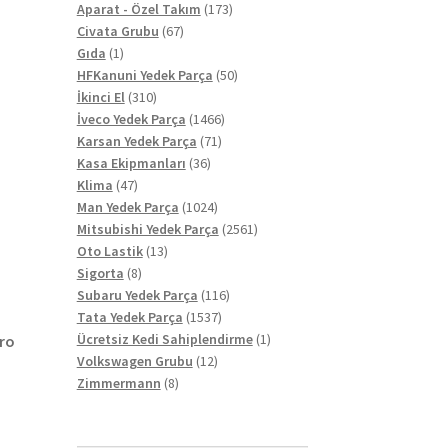
ürün
173
Aparat - Özel Takım
173
67
ürün
Civata Grubu
67
1
ürün
Gıda
1
ürün
50
HFKanuni Yedek Parça
50
310
ürün
İkinci El
310
ürün
1466
İveco Yedek Parça
1466
71
ürün
Karsan Yedek Parça
71
36
ürün
Kasa Ekipmanları
36
47
ürün
Klima
47
ürün
1024
Man Yedek Parça
1024
ürün
2561
Mitsubishi Yedek Parça
2561
13
ürün
Oto Lastik
13
8
ürün
Sigorta
8
ürün
116
Subaru Yedek Parça
116
1537
ürün
Tata Yedek Parça
1537
ürün
1
Ücretsiz Kedi Sahiplendirme
1
ero
12
ürün
Volkswagen Grubu
12
8
ürün
Zimmermann
8
ürün