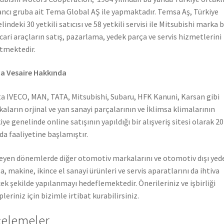
ncı gruba ait Tema Global AŞ ile yapmaktadır. Temsa Aş, Türkiye
lindeki 30 yetkili satıcısı ve 58 yetkili servisi ile Mitsubishi marka 
icari araçların satış, pazarlama, yedek parça ve servis hizmetlerini
tmektedir.
a Vesaire Hakkında
a IVECO, MAN, TATA, Mitsubishi, Subaru, HFK Kanuni, Karsan gibi
aların orjinal ve yan sanayi parçalarının ve İklimsa klimalarının
iye genelinde online satışının yapıldığı bir alışveriş sitesi olarak 2
nda faaliyetine başlamıştır.
leyen dönemlerde diğer otomotiv markalarını ve otomotiv dışı yed
a, makine, ikince el sanayi ürünleri ve servis aparatlarını da ihtiva
ek şekilde yapılanmayı hedeflemektedir. Önerileriniz ve işbirliği
pleriniz için bizimle irtibat kurabilirsiniz.
celemeler