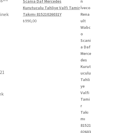
Scania Daf Mercedes
Kurutuculu Tahliye Valfi Tamir
binek
Takımı 81521026031Y
₺
990,00
021
ek