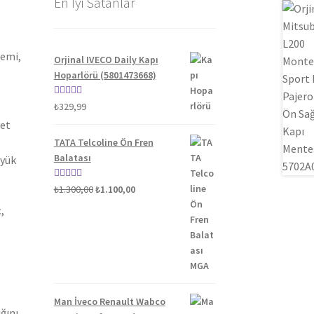
En İyi Satanlar
gemi,
Orjinal IVECO Daily Kapı
Hoparlörü (5801473668)
5 üzerinden
₺
329,99
5.00
oy aldı
yet
TATA Telcoline Ön Fren
Balatası
üyük
Orijinal
Şu
5 üzerinden
₺
1.300,00
₺
1.100,00
fiyat:
andaki
5.00
oy aldı
,
₺1.300,00.
fiyat:
₺1.100,00.
Man İveco Renault Wabco
ğını