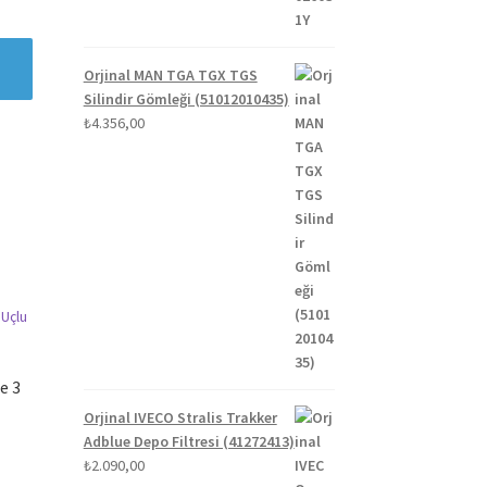
Orjinal MAN TGA TGX TGS
Silindir Gömleği (51012010435)
₺
4.356,00
e 3
Orjinal IVECO Stralis Trakker
Adblue Depo Filtresi (41272413)
₺
2.090,00