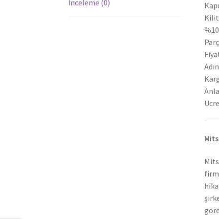
İnceleme (0)
Kapu
Kili
%100
Par
Fiya
Adın
Karg
Anla
Ücre
Mits
Mits
firm
hika
şirk
göre