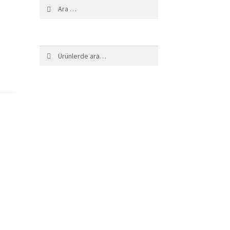
Arama:
Ara:
Ara