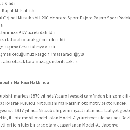
t Kilidi
t. Kaput Mitsubishi
 Orjinal Mitsubishi L200 Montero Sport Pajero Pajero Sport Yede
ça
tlarımıza KDV ücreti dahildir
ıza faturalı olarak gönderilecektir.
o taşıma ücreti alıcıya aittir.
şmalı olduğumuz kargo firması aracılığıyla
t alıcı olarak tarafınıza gönderilecektir.
ubishi Markası Hakkında
ubishi markası 1870 yılında Yataro Iwasaki tarafından bir gemicili
ası olarak kuruldu. Mitsubishi markasının otomotiv sektöründeki
yesi ise 1917 yılında Mitsubishi gemi inşaatı alanında faaliyet gös
etin, ilk otomobil modeli olan Model-A’yı üretmesi ile başladı. Dev
vlileri için lüks bir araç olarak tasarlanan Model-A, Japonya