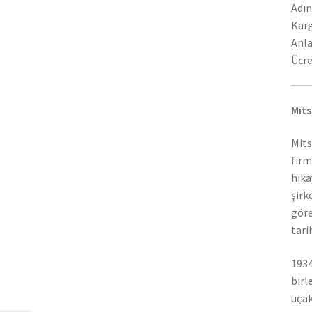
Adın
Karg
Anla
Ücre
Mits
Mits
firm
hika
şirk
göre
tari
1934
birl
uçak