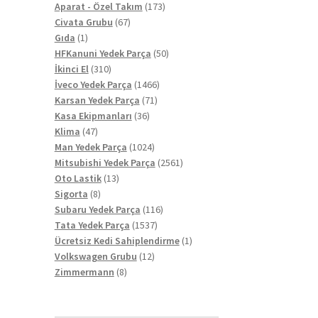
ürün
173
Aparat - Özel Takım
173
67
ürün
Civata Grubu
67
1
ürün
Gıda
1
ürün
50
HFKanuni Yedek Parça
50
310
ürün
İkinci El
310
ürün
1466
İveco Yedek Parça
1466
71
ürün
Karsan Yedek Parça
71
36
ürün
Kasa Ekipmanları
36
47
ürün
Klima
47
ürün
1024
Man Yedek Parça
1024
ürün
2561
Mitsubishi Yedek Parça
2561
13
ürün
Oto Lastik
13
8
ürün
Sigorta
8
ürün
116
Subaru Yedek Parça
116
1537
ürün
Tata Yedek Parça
1537
ürün
1
Ücretsiz Kedi Sahiplendirme
1
12
ürün
Volkswagen Grubu
12
8
ürün
Zimmermann
8
ürün