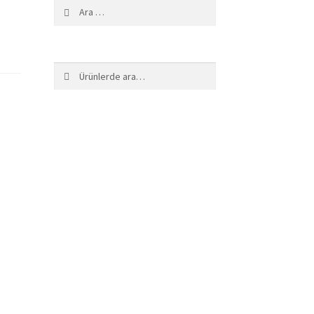
Arama:
Ara:
Ara