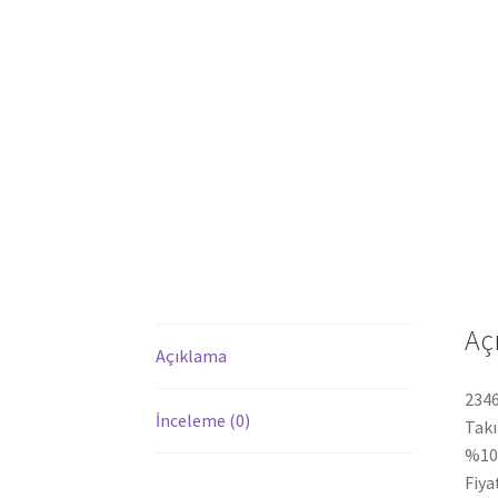
Aç
Açıklama
2346
İnceleme (0)
Takı
%100
Fiya