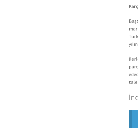
Parç
Başt
mark
Türk
yılı
İler
parç
edec
tale
İn