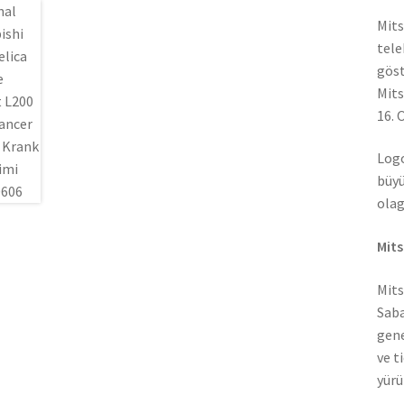
Mits
tele
göst
Mits
16. 
Logo
büyü
olag
Mits
Mits
Saba
gene
ve t
yürü