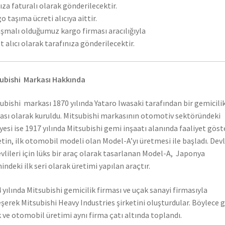
ıza faturalı olarak gönderilecektir.
o taşıma ücreti alıcıya aittir.
şmalı olduğumuz kargo firması aracılığıyla
t alıcı olarak tarafınıza gönderilecektir.
ubishi Markası Hakkında
ubishi markası 1870 yılında Yataro Iwasaki tarafından bir gemicili
ası olarak kuruldu. Mitsubishi markasının otomotiv sektöründeki
yesi ise 1917 yılında Mitsubishi gemi inşaatı alanında faaliyet gös
etin, ilk otomobil modeli olan Model-A’yı üretmesi ile başladı. Dev
vlileri için lüks bir araç olarak tasarlanan Model-A, Japonya
hindeki ilk seri olarak üretimi yapılan araçtır.
 yılında Mitsubishi gemicilik firması ve uçak sanayi firmasıyla
eşerek Mitsubishi Heavy Industries şirketini oluşturdular. Böylece 
 ve otomobil üretimi aynı firma çatı altında toplandı.