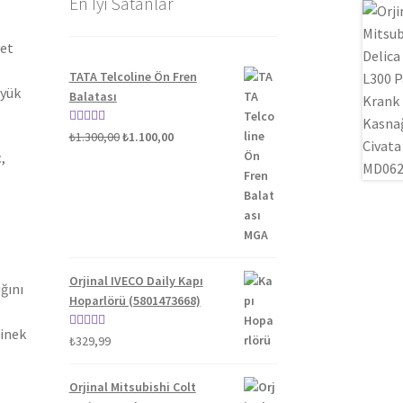
En İyi Satanlar
yet
TATA Telcoline Ön Fren
üyük
Balatası
Orijinal
Şu
5 üzerinden
₺
1.300,00
₺
1.100,00
fiyat:
andaki
5.00
oy aldı
,
₺1.300,00.
fiyat:
₺1.100,00.
Orjinal IVECO Daily Kapı
ğını
Hoparlörü (5801473668)
binek
5 üzerinden
₺
329,99
5.00
oy aldı
Orjinal Mitsubishi Colt