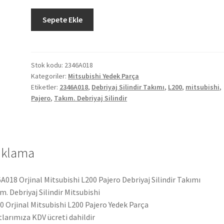
Orjinal
Sepete Ekle
Mitsubishi
L200
Pajero
Debriyaj
Stok kodu:
2346A018
Kategoriler:
Mitsubishi Yedek Parça
Silindir
Etiketler:
2346A018
,
Debriyaj Silindir Takımı
,
L200
,
mitsubishi
,
Takımı
Pajero
,
Takım. Debriyaj Silindir
2346A018
adet
ıklama
A018 Orjinal Mitsubishi L200 Pajero Debriyaj Silindir Takımı
m. Debriyaj Silindir Mitsubishi
 Orjinal Mitsubishi L200 Pajero Yedek Parça
tlarımıza KDV ücreti dahildir