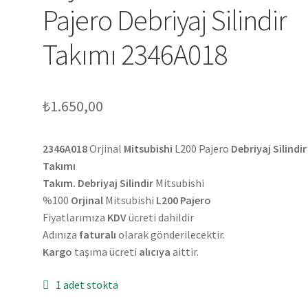
Pajero Debriyaj Silindir
Takımı 2346A018
₺
1.650,00
2346A018
Orjinal
Mitsubishi
L200 Pajero
Debriyaj Silindir
Takımı
Takım. Debriyaj Silindir
Mitsubishi
%100
Orjinal
Mitsubishi
L200 Pajero
Fiyatlarımıza
KDV
ücreti dahildir
Adınıza
faturalı
olarak gönderilecektir.
Kargo
taşıma ücreti
alıcıya
aittir.
1 adet stokta