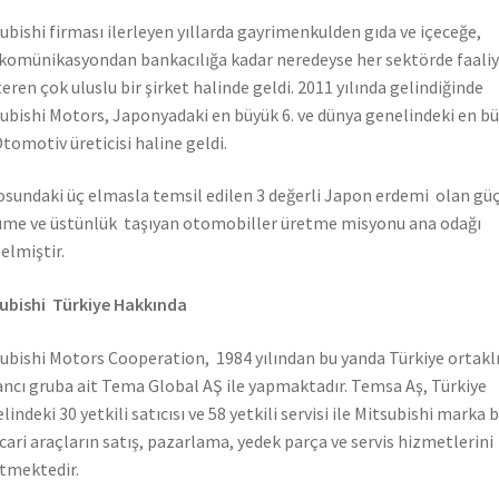
ubishi firması ilerleyen yıllarda gayrimenkulden gıda ve içeceğe,
komünikasyondan bankacılığa kadar neredeyse her sektörde faali
eren çok uluslu bir şirket halinde geldi. 2011 yılında gelindiğinde
ubishi Motors, Japonyadaki en büyük 6. ve dünya genelindeki en b
Otomotiv üreticisi haline geldi.
sundaki üç elmasla temsil edilen 3 değerli Japon erdemi olan güç
me ve üstünlük taşıyan otomobiller üretme misyonu ana odağı
elmiştir.
ubishi Türkiye Hakkında
ubishi Motors Cooperation, 1984 yılından bu yanda Türkiye ortaklı
ncı gruba ait Tema Global AŞ ile yapmaktadır. Temsa Aş, Türkiye
lindeki 30 yetkili satıcısı ve 58 yetkili servisi ile Mitsubishi marka 
icari araçların satış, pazarlama, yedek parça ve servis hizmetlerini
tmektedir.