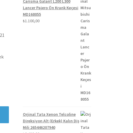
Carisma Galant L200 L300
Lancer Pajero Ön Krank Keçesi
MD168055
₺
1.100,00
021
ek
Orjinal Tata Xenon Telcoline
Direksiyon Alt (Erkek) Kalın Diş
Mili 265446207940