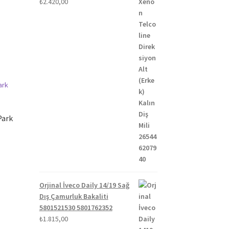
₺
2.420,00
Park
Orjinal İveco Daily 14/19 Sağ
Dış Çamurluk Bakaliti
5801521530 5801762352
₺
1.815,00