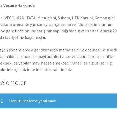
a Vesaire Hakkında
a IVECO, MAN, TATA, Mitsubishi, Subaru, HFK Kanuni, Karsan gibi
aların orjinal ve yan sanayi parçalarının ve İklimsa klimalarının
iye genelinde online satışının yapıldığı bir alışveriş sitesi olarak 2
nda faaliyetine başlamıştır.
leyen dönemlerde diğer otomotiv markalarını ve otomotiv dışı yed
a, makine, ikince el sanayi ürünleri ve servis aparatlarını da ihtiva
ek şekilde yapılanmayı hedeflemektedir. Önerileriniz ve işbirliği
pleriniz için bizimle irtibat kurabilirsiniz.
celemeler
Henüz inceleme yapılmadı.