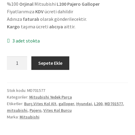
%100
Orjinal
Mitsubishi
L200 Pajero Galloper
Fiyatlarımıza
KDV
ücreti dahildir
Adınıza
faturalı
olarak gönderilecektir.
Kargo
taşıma ücreti
alıcıya
aittir.
3 adet stokta
Orjinal
Sepete Ekle
Mitsubishi
L200
Pajero
Hyundai
Stok kodu:
MD701577
Kategoriler:
Mitsubishi Yedek Parça
Galloper
Etiketler:
Burç.Vites Kol Alt
,
galloper
,
Hyundai
,
L200
,
MD701577
,
Vites
mitsubishi
,
Pajero
,
Vites Kol Burcu
Kol
Marka:
Mitsubishi
Burcu
MD701577
adet