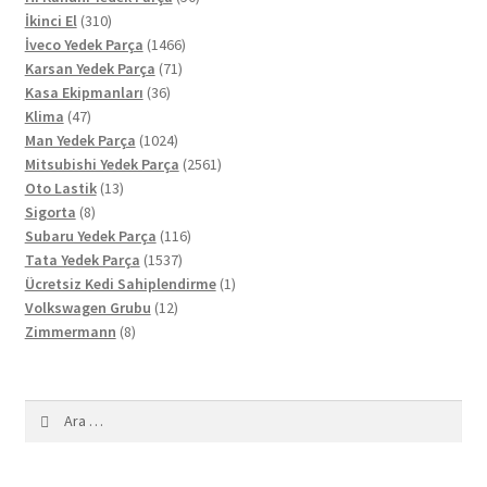
310
ürün
İkinci El
310
ürün
1466
İveco Yedek Parça
1466
71
ürün
Karsan Yedek Parça
71
36
ürün
Kasa Ekipmanları
36
47
ürün
Klima
47
ürün
1024
Man Yedek Parça
1024
ürün
2561
Mitsubishi Yedek Parça
2561
13
ürün
Oto Lastik
13
8
ürün
Sigorta
8
ürün
116
Subaru Yedek Parça
116
1537
ürün
Tata Yedek Parça
1537
ürün
1
Ücretsiz Kedi Sahiplendirme
1
12
ürün
Volkswagen Grubu
12
8
ürün
Zimmermann
8
ürün
Arama: