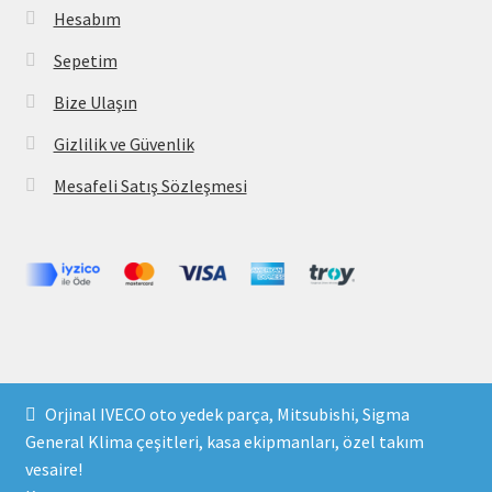
Hesabım
Sepetim
Bize Ulaşın
Gizlilik ve Güvenlik
Mesafeli Satış Sözleşmesi
Copyright 2021 © parcavs.com Tüm hakları saklıdır. Kredi
Orjinal IVECO oto yedek parça, Mitsubishi, Sigma
kartı bilgileriniz 256bit SSL sertifikası ile korunmaktadır.
General Klima çeşitleri, kasa ekipmanları, özel takım
vesaire!