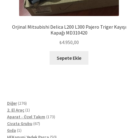
Orjinal Mitsubishi Delica L200 L300 Pajero Triger Kayışı
Kapağı MD310420
₺
4.950,00
Sepete Ekle
276
Diğer
276
ürün
1
2. El Araç
1
ürün
173
Aparat - Özel Takım
173
67
ürün
Civata Grubu
67
1
ürün
Gıda
1
ürün
50
HFKanuni Yedek Parça
50