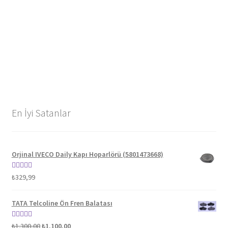
En İyi Satanlar
Orjinal IVECO Daily Kapı Hoparlörü (5801473668)
5 üzerinden
₺
329,99
5.00
oy aldı
TATA Telcoline Ön Fren Balatası
Orijinal
Şu
5 üzerinden
₺
1.300,00
₺
1.100,00