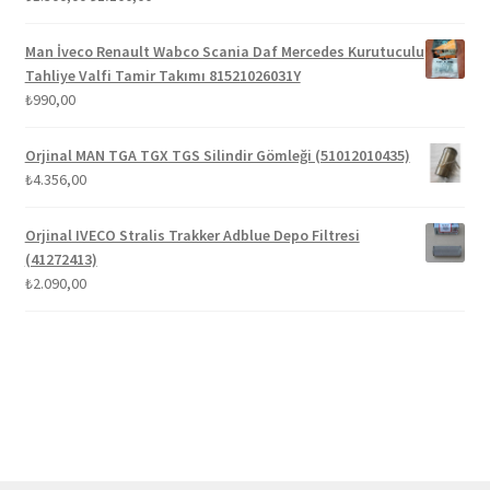
fiyat:
andaki
5.00
oy aldı
₺1.300,00.
fiyat:
Man İveco Renault Wabco Scania Daf Mercedes Kurutuculu
₺1.100,00.
Tahliye Valfi Tamir Takımı 81521026031Y
₺
990,00
Orjinal MAN TGA TGX TGS Silindir Gömleği (51012010435)
₺
4.356,00
Orjinal IVECO Stralis Trakker Adblue Depo Filtresi
(41272413)
₺
2.090,00