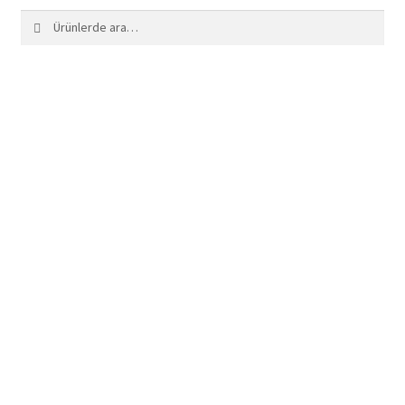
Ara:
Ara