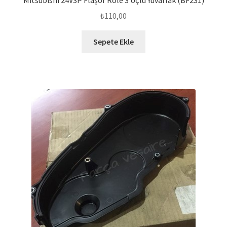
Mitsubishi 24V3P Flaşör Röle 3 Uçlu Yuvarlak (BF231)
₺
110,00
Sepete Ekle