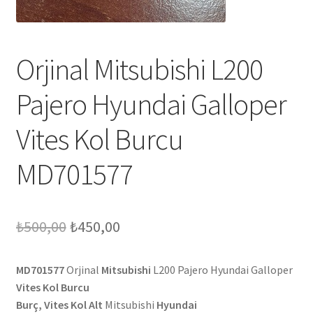
Orjinal Mitsubishi L200
Pajero Hyundai Galloper
Vites Kol Burcu
MD701577
Orijinal
Şu
₺
500,00
₺
450,00
fiyat:
andaki
MD701577
Orjinal
Mitsubishi
L200 Pajero Hyundai Galloper
₺500,00.
fiyat:
Vites Kol Burcu
₺450,00.
Burç, Vites Kol Alt
Mitsubishi
Hyundai