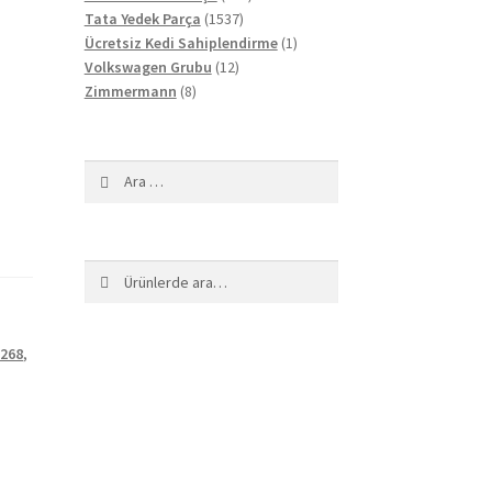
1537
ürün
Tata Yedek Parça
1537
ürün
1
Ücretsiz Kedi Sahiplendirme
1
12
ürün
Volkswagen Grubu
12
8
ürün
Zimmermann
8
ürün
Arama:
Ara:
Ara
268
,