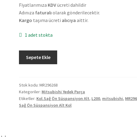
Fiyatlarımıza
KDV
ücreti dahildir
Adınıza
faturalı
olarak gönderilecektir.
Kargo
taşıma ücreti
alıcıya
aittir.
1 adet stokta
Orjinal
Sepete Ekle
Mitsubishi
L200
Sağ
Ön
Stok kodu:
MR296268
Kategoriler:
Mitsubishi Yedek Parça
Süspansiyon
Etiketler:
Kol.Sağ Ön Süspansiyon Alt
,
L200
,
mitsubishi
,
MR296
Alt
Sağ Ön Süspansiyon Alt Kol
Kol
MR296268
adet