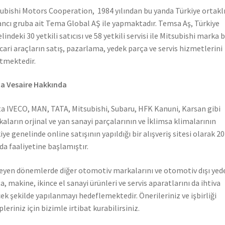
ubishi Motors Cooperation, 1984 yılından bu yanda Türkiye ortaklı
ncı gruba ait Tema Global AŞ ile yapmaktadır. Temsa Aş, Türkiye
lindeki 30 yetkili satıcısı ve 58 yetkili servisi ile Mitsubishi marka 
icari araçların satış, pazarlama, yedek parça ve servis hizmetlerini
tmektedir.
a Vesaire Hakkında
a IVECO, MAN, TATA, Mitsubishi, Subaru, HFK Kanuni, Karsan gibi
aların orjinal ve yan sanayi parçalarının ve İklimsa klimalarının
iye genelinde online satışının yapıldığı bir alışveriş sitesi olarak 2
nda faaliyetine başlamıştır.
leyen dönemlerde diğer otomotiv markalarını ve otomotiv dışı yed
a, makine, ikince el sanayi ürünleri ve servis aparatlarını da ihtiva
ek şekilde yapılanmayı hedeflemektedir. Önerileriniz ve işbirliği
pleriniz için bizimle irtibat kurabilirsiniz.