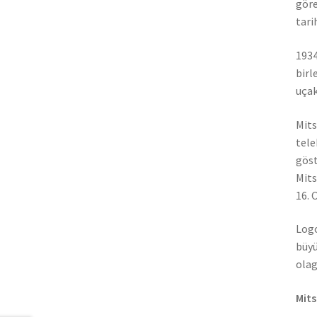
göre
tari
1934
birl
uçak
Mits
tele
göst
Mits
16. 
Logo
büyü
olag
Mits