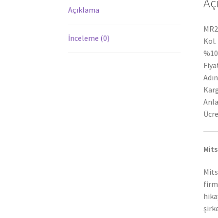
Aç
Açıklama
MR29
İnceleme (0)
Kol.
%100
Fiya
Adın
Karg
Anla
Ücre
Mits
Mits
firm
hika
şirk