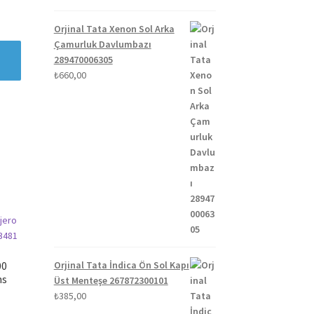
Orjinal Tata Xenon Sol Arka
Çamurluk Davlumbazı
289470006305
₺
660,00
00
Orjinal Tata İndica Ön Sol Kapı
ns
Üst Menteşe 267872300101
₺
385,00