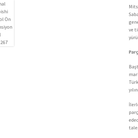
Mits
Saba
gene
ve t
yürü
Parç
Başt
mark
Türk
yılı
İler
parç
edec
tale