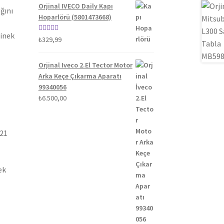
Orjinal IVECO Daily Kapı
ğını
Hoparlörü (5801473668)
binek
5 üzerinden
₺
329,99
5.00
oy aldı
Orjinal Iveco 2.El Tector Motor
Arka Keçe Çıkarma Aparatı
99340056
₺
6.500,00
021
ek