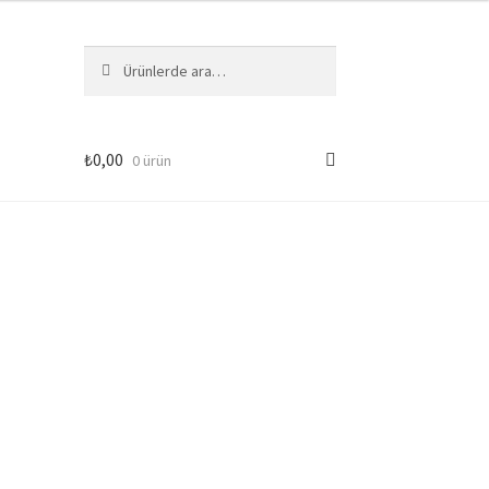
Ara:
Ara
₺
0,00
0 ürün