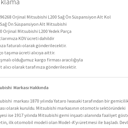
ıklama
6268 Orjinal Mitsubishi L200 Sağ Ön Süspansiyon Alt Kol
 Sağ Ön Süspansiyon Alt Mitsubishi
 Orjinal Mitsubishi L200 Yedek Parça
tlarımıza KDV ücreti dahildir
ıza faturalı olarak gönderilecektir.
o taşıma ücreti alıcıya aittir.
şmalı olduğumuz kargo firması aracılığıyla
t alıcı olarak tarafınıza gönderilecektir.
ubishi Markası Hakkında
ubishi markası 1870 yılında Yataro Iwasaki tarafından bir gemicili
ası olarak kuruldu. Mitsubishi markasının otomotiv sektöründeki
yesi ise 1917 yılında Mitsubishi gemi inşaatı alanında faaliyet gös
etin, ilk otomobil modeli olan Model-A’yı üretmesi ile başladı. Dev