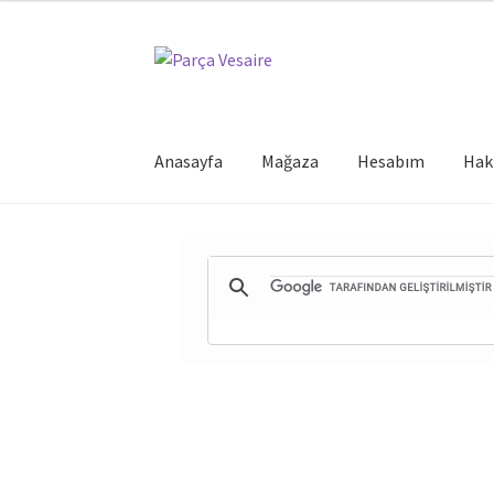
Dolaşıma
İçeriğe
geç
geç
Anasayfa
Mağaza
Hesabım
Hak