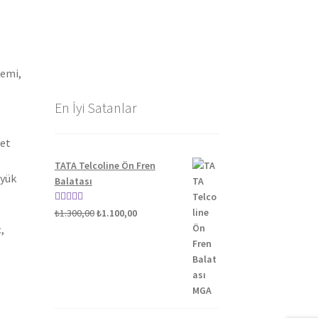
gemi,
En İyi Satanlar
yet
TATA Telcoline Ön Fren
üyük
Balatası
Orijinal
Şu
5 üzerinden
₺
1.300,00
₺
1.100,00
fiyat:
andaki
5.00
oy aldı
,
₺1.300,00.
fiyat:
₺1.100,00.