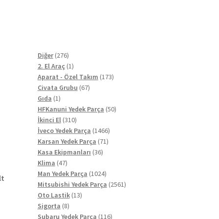
276
Diğer
276
ürün
1
2. El Araç
1
ürün
173
Aparat - Özel Takım
173
67
ürün
Civata Grubu
67
1
ürün
Gıda
1
ürün
50
HFKanuni Yedek Parça
50
310
ürün
İkinci El
310
ürün
1466
İveco Yedek Parça
1466
71
ürün
Karsan Yedek Parça
71
36
ürün
Kasa Ekipmanları
36
47
ürün
Klima
47
ürün
1024
Man Yedek Parça
1024
lt
ürün
2561
Mitsubishi Yedek Parça
2561
13
ürün
Oto Lastik
13
8
ürün
Sigorta
8
ürün
116
Subaru Yedek Parça
116