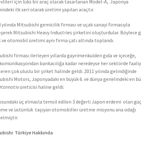
vlileri için lüks bir araç olarak tasarlanan Model-A, Japonya
hindeki ilk seri olarak üretimi yapılan araçtır.
 yılında Mitsubishi gemicilik firması ve uçak sanayi firmasıyla
eşerek Mitsubishi Heavy Industries şirketini oluşturdular. Böylece 
 ve otomobil üretimi aynı firma çatı altında toplandı.
ubishi firması ilerleyen yıllarda gayrimenkulden gıda ve içeceğe,
komünikasyondan bankacılığa kadar neredeyse her sektörde faali
eren çok uluslu bir şirket halinde geldi. 2011 yılında gelindiğinde
ubishi Motors, Japonyadaki en büyük 6. ve dünya genelindeki en b
Otomotiv üreticisi haline geldi.
sundaki üç elmasla temsil edilen 3 değerli Japon erdemi olan güç
me ve üstünlük taşıyan otomobiller üretme misyonu ana odağı
elmiştir.
ubishi Türkiye Hakkında