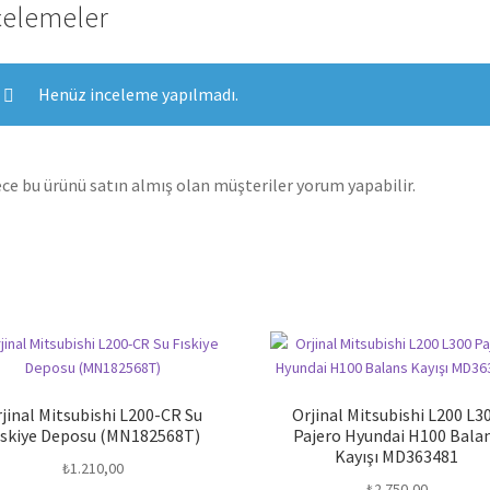
celemeler
Henüz inceleme yapılmadı.
ce bu ürünü satın almış olan müşteriler yorum yapabilir.
jinal Mitsubishi L200-CR Su
Orjinal Mitsubishi L200 L3
ıskiye Deposu (MN182568T)
Pajero Hyundai H100 Bala
Kayışı MD363481
₺
1.210,00
₺
2.750,00