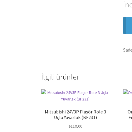
İn
Sade
İlgili ürünler
Mitsubishi 24V3P Flaşör Röle 3
Or
Uçlu Yuvarlak (BF231)
F
₺
110,00