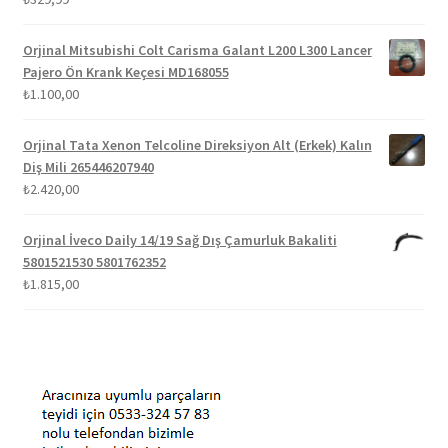
5.00
oy aldı
Orjinal Mitsubishi Colt Carisma Galant L200 L300 Lancer
Pajero Ön Krank Keçesi MD168055
₺
1.100,00
Orjinal Tata Xenon Telcoline Direksiyon Alt (Erkek) Kalın
Diş Mili 265446207940
₺
2.420,00
Orjinal İveco Daily 14/19 Sağ Dış Çamurluk Bakaliti
5801521530 5801762352
₺
1.815,00