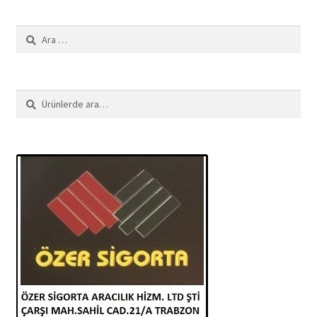
Arama:
Ara:
Ara