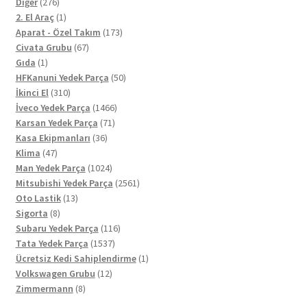
276
Diğer
276
ürün
1
2. El Araç
1
ürün
173
Aparat - Özel Takım
173
67
ürün
Civata Grubu
67
1
ürün
Gıda
1
ürün
50
HFKanuni Yedek Parça
50
310
ürün
İkinci El
310
ürün
1466
İveco Yedek Parça
1466
71
ürün
Karsan Yedek Parça
71
36
ürün
Kasa Ekipmanları
36
47
ürün
Klima
47
ürün
1024
Man Yedek Parça
1024
ürün
2561
Mitsubishi Yedek Parça
2561
13
ürün
Oto Lastik
13
8
ürün
Sigorta
8
ürün
116
Subaru Yedek Parça
116
1537
ürün
Tata Yedek Parça
1537
ürün
1
Ücretsiz Kedi Sahiplendirme
1
12
ürün
Volkswagen Grubu
12
8
ürün
Zimmermann
8
ürün