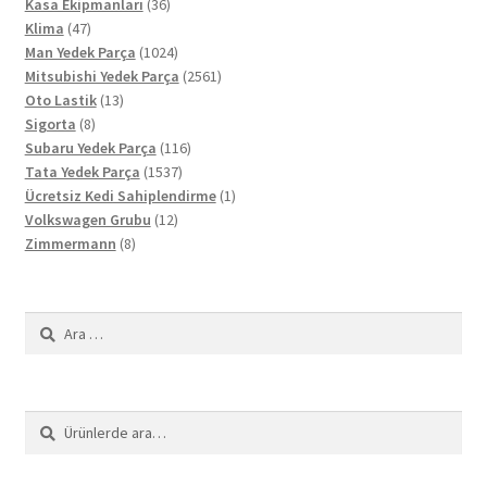
36
ürün
Kasa Ekipmanları
36
47
ürün
Klima
47
ürün
1024
Man Yedek Parça
1024
ürün
2561
Mitsubishi Yedek Parça
2561
13
ürün
Oto Lastik
13
8
ürün
Sigorta
8
ürün
116
Subaru Yedek Parça
116
1537
ürün
Tata Yedek Parça
1537
ürün
1
Ücretsiz Kedi Sahiplendirme
1
12
ürün
Volkswagen Grubu
12
8
ürün
Zimmermann
8
ürün
Arama:
Ara:
Ara