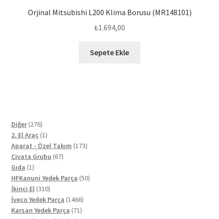
Orjinal Mitsubishi L200 Klima Borusu (MR148101)
₺
1.694,00
Sepete Ekle
276
Diğer
276
ürün
1
2. El Araç
1
ürün
173
Aparat - Özel Takım
173
67
ürün
Civata Grubu
67
1
ürün
Gıda
1
ürün
50
HFKanuni Yedek Parça
50
310
ürün
İkinci El
310
ürün
1466
İveco Yedek Parça
1466
71
ürün
Karsan Yedek Parça
71