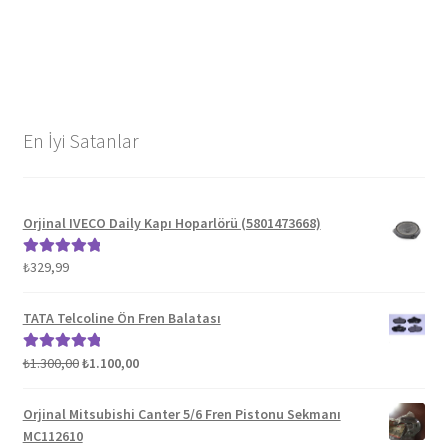
En İyi Satanlar
Orjinal IVECO Daily Kapı Hoparlörü (5801473668)
₺
329,99
5 üzerinden
5.00
oy aldı
TATA Telcoline Ön Fren Balatası
Orijinal
Şu
₺
1.300,00
₺
1.100,00
5 üzerinden
fiyat:
andaki
5.00
oy aldı
₺1.300,00.
fiyat:
Orjinal Mitsubishi Canter 5/6 Fren Pistonu Sekmanı
₺1.100,00.
MC112610