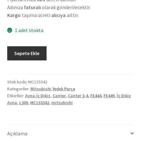
Adınıza
faturalı
olarak gönderilecektir.
Kargo
taşıma ücreti
alıcıya
aittir.
1 adet stokta
Orjinal
Sepete Ekle
Mitsubishi
L300
Canter
3/4
Stok kodu:
MC133342
Kategoriler:
Mitsubishi Yedek Parça
FE444
Etiketler:
Ayna.İç Dikiz
,
Canter
,
Canter 3-4
,
FE444
,
FE449
,
İç Dikiz
FE449
Ayna
,
L300
,
MC133342
,
mitsubishi
İç
Dikiz
Ayna
MC133342
Açıklama
adet