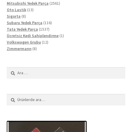
ürün
2561
Mitsubishi Yedek Parça
2561
13
ürün
Oto Lastik
13
8
ürün
Sigorta
8
ürün
116
Subaru Yedek Parça
116
1537
ürün
Tata Yedek Parça
1537
ürün
1
Ücretsiz Kedi Sahiplendirme
1
12
ürün
Volkswagen Grubu
12
8
ürün
Zimmermann
8
ürün
Arama:
Ara:
Ara