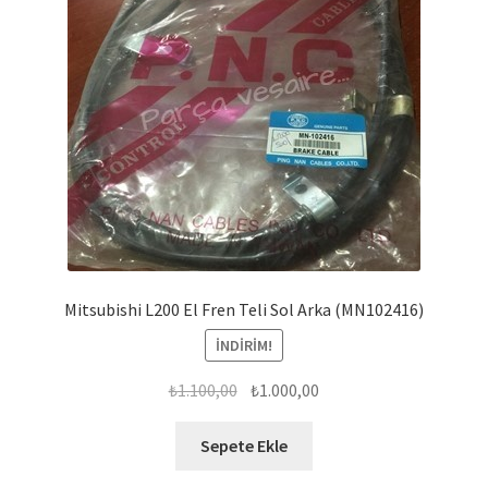
Mitsubishi L200 El Fren Teli Sol Arka (MN102416)
İNDIRIM!
Orijinal
Şu
₺
1.100,00
₺
1.000,00
fiyat:
andaki
₺1.100,00.
fiyat:
Sepete Ekle
₺1.000,00.