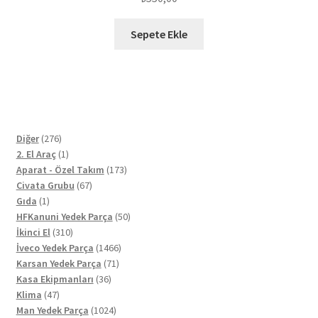
Sepete Ekle
276
Diğer
276
ürün
1
2. El Araç
1
ürün
173
Aparat - Özel Takım
173
67
ürün
Civata Grubu
67
1
ürün
Gıda
1
ürün
50
HFKanuni Yedek Parça
50
310
ürün
İkinci El
310
ürün
1466
İveco Yedek Parça
1466
71
ürün
Karsan Yedek Parça
71
36
ürün
Kasa Ekipmanları
36
47
ürün
Klima
47
ürün
1024
Man Yedek Parça
1024