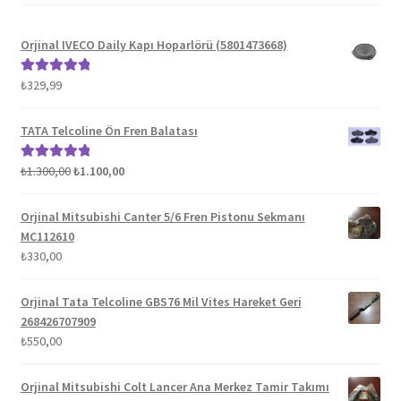
Orjinal IVECO Daily Kapı Hoparlörü (5801473668)
₺
329,99
5 üzerinden
5.00
oy aldı
TATA Telcoline Ön Fren Balatası
Orijinal
Şu
₺
1.300,00
₺
1.100,00
5 üzerinden
fiyat:
andaki
5.00
oy aldı
₺1.300,00.
fiyat:
Orjinal Mitsubishi Canter 5/6 Fren Pistonu Sekmanı
₺1.100,00.
MC112610
₺
330,00
Orjinal Tata Telcoline GBS76 Mil Vites Hareket Geri
268426707909
₺
550,00
Orjinal Mitsubishi Colt Lancer Ana Merkez Tamir Takımı