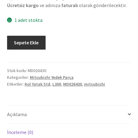
Ücretsiz kargo
ve adınıza
faturalı
olarak gönderilecektir.
1 adet stokta
Orjinal
Sepete Ekle
Mitsubishi
L300
Kol
Yatak
Stok kodu:
MD026430
Kategoriler:
Mitsubishi Yedek Parça
Std.
Etiketler:
Kol Yatak Std
,
L300
,
MD026430
,
mitsubishi
(E.M.)
(MD026430)
adet
Açıklama
İnceleme (0)