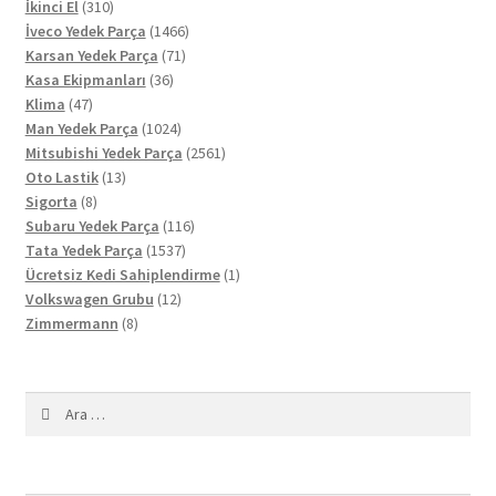
310
ürün
İkinci El
310
ürün
1466
İveco Yedek Parça
1466
71
ürün
Karsan Yedek Parça
71
36
ürün
Kasa Ekipmanları
36
47
ürün
Klima
47
ürün
1024
Man Yedek Parça
1024
ürün
2561
Mitsubishi Yedek Parça
2561
13
ürün
Oto Lastik
13
8
ürün
Sigorta
8
ürün
116
Subaru Yedek Parça
116
1537
ürün
Tata Yedek Parça
1537
ürün
1
Ücretsiz Kedi Sahiplendirme
1
12
ürün
Volkswagen Grubu
12
8
ürün
Zimmermann
8
ürün
Arama: