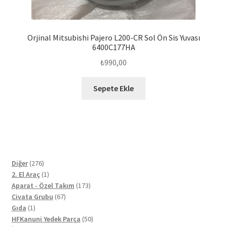
Orjinal Mitsubishi Pajero L200-CR Sol Ön Sis Yuvası
6400C177HA
₺
990,00
Sepete Ekle
276
Diğer
276
ürün
1
2. El Araç
1
ürün
173
Aparat - Özel Takım
173
67
ürün
Civata Grubu
67
1
ürün
Gıda
1
ürün
50
HFKanuni Yedek Parça
50