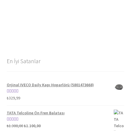
En İyi Satanlar
Orjinal IVECO Daily Kapı Hoparlörü (5801473668)
5 üzerinden
₺
329,99
5.00
oy aldı
TATA Telcoline Ön Fren Balatası
Orijinal
Şu
5 üzerinden
₺
1.300,00
₺
1.100,00