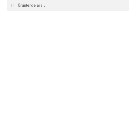
Ara:
Ara