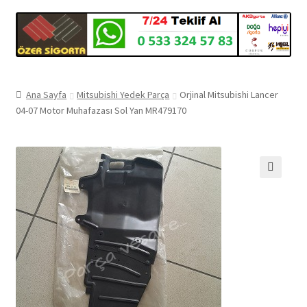
Ana Sayfa
Mitsubishi Yedek Parça
Orjinal Mitsubishi Lancer
04-07 Motor Muhafazası Sol Yan MR479170
🔍