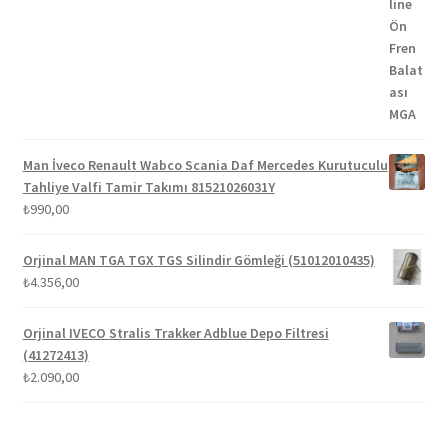
fiyat:
andaki
5.00
oy aldı
₺1.300,00.
fiyat:
₺1.100,00.
Man İveco Renault Wabco Scania Daf Mercedes Kurutuculu
Tahliye Valfi Tamir Takımı 81521026031Y
₺
990,00
Orjinal MAN TGA TGX TGS Silindir Gömleği (51012010435)
₺
4.356,00
Orjinal IVECO Stralis Trakker Adblue Depo Filtresi
(41272413)
₺
2.090,00