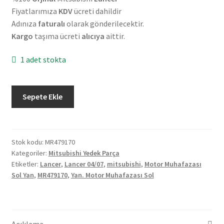
Fiyatlarımıza
KDV
ücreti dahildir
Adınıza
faturalı
olarak gönderilecektir.
Kargo
taşıma ücreti
alıcıya
aittir.
1 adet stokta
Orjinal
Sepete Ekle
Mitsubishi
Lancer
04-
07
Stok kodu:
MR479170
Kategoriler:
Mitsubishi Yedek Parça
Motor
Etiketler:
Lancer
,
Lancer 04/07
,
mitsubishi
,
Motor Muhafazası
Muhafazası
Sol Yan
,
MR479170
,
Yan. Motor Muhafazası Sol
Sol
Yan
MR479170
adet
Açıklama