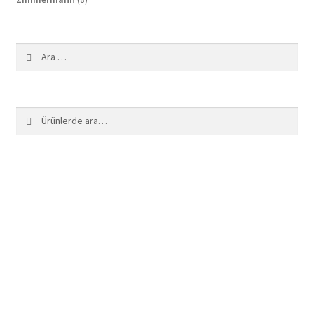
ürün
Arama:
Ara:
Ara