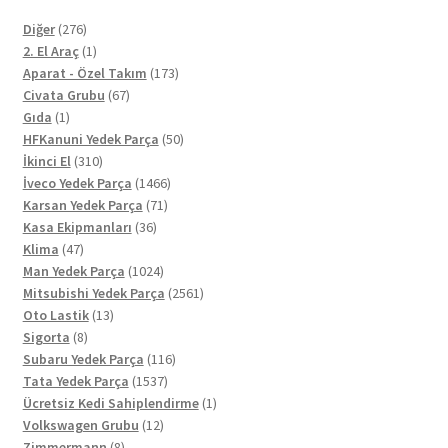
276
Diğer
276
ürün
1
2. El Araç
1
ürün
173
Aparat - Özel Takım
173
67
ürün
Civata Grubu
67
1
ürün
Gıda
1
ürün
50
HFKanuni Yedek Parça
50
310
ürün
İkinci El
310
ürün
1466
İveco Yedek Parça
1466
71
ürün
Karsan Yedek Parça
71
36
ürün
Kasa Ekipmanları
36
47
ürün
Klima
47
ürün
1024
Man Yedek Parça
1024
ürün
2561
Mitsubishi Yedek Parça
2561
13
ürün
Oto Lastik
13
8
ürün
Sigorta
8
ürün
116
Subaru Yedek Parça
116
1537
ürün
Tata Yedek Parça
1537
ürün
1
Ücretsiz Kedi Sahiplendirme
1
12
ürün
Volkswagen Grubu
12
8
ürün
Zimmermann
8