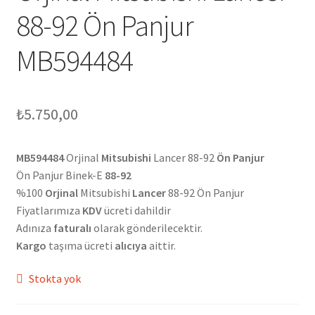
88-92 Ön Panjur
MB594484
₺
5.750,00
MB594484
Orjinal
Mitsubishi
Lancer 88-92
Ön Panjur
Ön Panjur Binek-E
88-92
%100
Orjinal
Mitsubishi
Lancer
88-92 Ön Panjur
Fiyatlarımıza
KDV
ücreti dahildir
Adınıza
faturalı
olarak gönderilecektir.
Kargo
taşıma ücreti
alıcıya
aittir.
Stokta yok