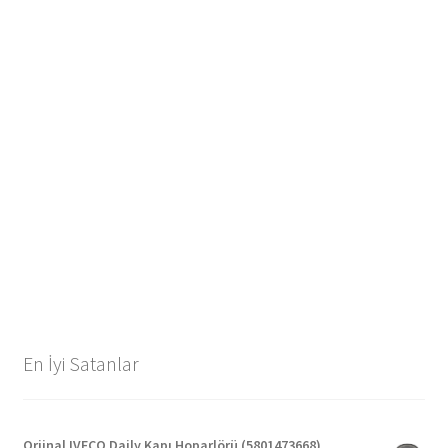
En İyi Satanlar
Orjinal IVECO Daily Kapı Hoparlörü (5801473668)