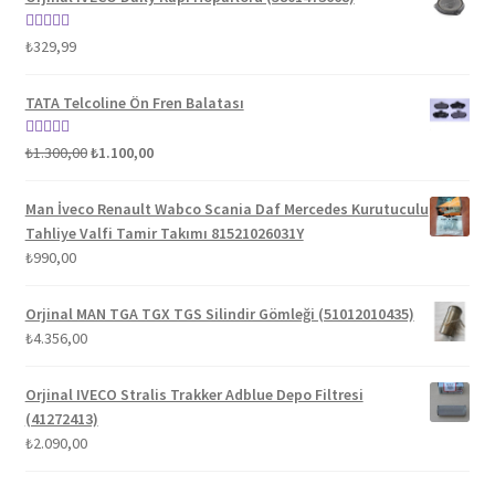
5 üzerinden
₺
329,99
5.00
oy aldı
TATA Telcoline Ön Fren Balatası
Orijinal
Şu
5 üzerinden
₺
1.300,00
₺
1.100,00
fiyat:
andaki
5.00
oy aldı
₺1.300,00.
fiyat:
Man İveco Renault Wabco Scania Daf Mercedes Kurutuculu
₺1.100,00.
Tahliye Valfi Tamir Takımı 81521026031Y
₺
990,00
Orjinal MAN TGA TGX TGS Silindir Gömleği (51012010435)
₺
4.356,00
Orjinal IVECO Stralis Trakker Adblue Depo Filtresi
(41272413)
₺
2.090,00