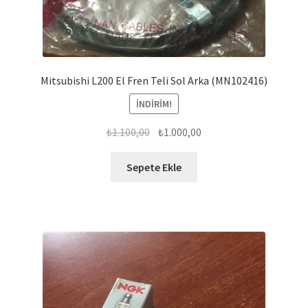
Mitsubishi L200 El Fren Teli Sol Arka (MN102416)
İNDIRIM!
Orijinal
Şu
₺
1.100,00
₺
1.000,00
fiyat:
andaki
₺1.100,00.
fiyat:
Sepete Ekle
₺1.000,00.