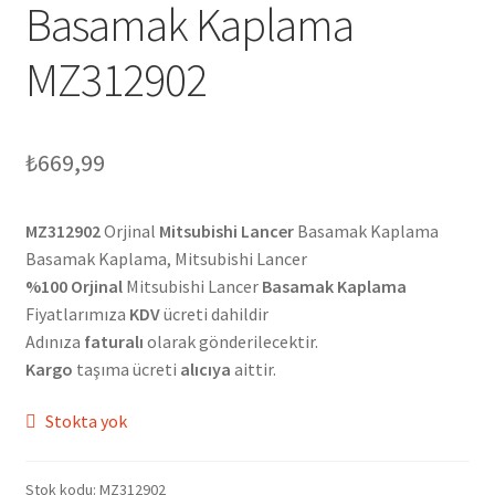
Basamak Kaplama
MZ312902
₺
669,99
MZ312902
Orjinal
Mitsubishi Lancer
Basamak Kaplama
Basamak Kaplama, Mitsubishi Lancer
%100 Orjinal
Mitsubishi Lancer
Basamak Kaplama
Fiyatlarımıza
KDV
ücreti dahildir
Adınıza
faturalı
olarak gönderilecektir.
Kargo
taşıma ücreti
alıcıya
aittir.
Stokta yok
Stok kodu:
MZ312902