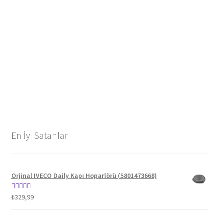
En İyi Satanlar
Orjinal IVECO Daily Kapı Hoparlörü (5801473668)
5 üzerinden
₺
329,99
5.00
oy aldı