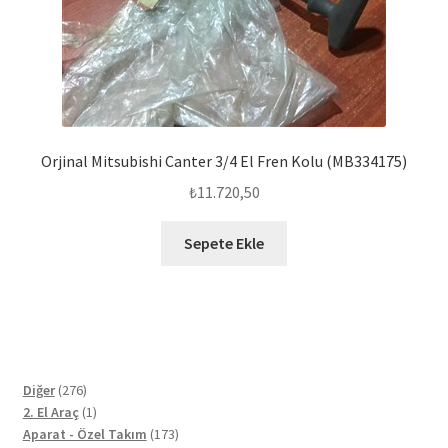
Orjinal Mitsubishi Canter 3/4 El Fren Kolu (MB334175)
₺
11.720,50
Sepete Ekle
276
Diğer
276
ürün
1
2. El Araç
1
ürün
173
Aparat - Özel Takım
173