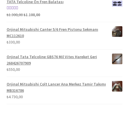
TATA Telcoline Ön Fren Balatası
Orijinal
Şu
5 üzerinden
₺
1.300,00
₺
1.100,00
fiyat:
andaki
5.00
oy aldı
₺1.300,00.
fiyat:
Orjinal Mitsubishi Canter 5/6 Fren Pistonu Sekmanı
₺1.100,00.
MC112610
₺
330,00
Orjinal Tata Telcoline GBS76 Mil Vites Hareket Geri
268426707909
₺
550,00
Orjinal Mitsubishi Colt Lancer Ana Merkez Tamir Takımı
MB316786
₺
4.730,00