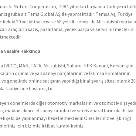
ubishi Motors Cooperation, 1984 yılından bu yanda Türkiye ortaklı
ncı gruba ait Tema Global AŞ ile yapmaktadır. Temsa Aş, Türkiye
lindeki 30 yetkili satıcısı ve 58 yetkili servisi ile Mitsubishi marka 
icari araçların satış, pazarlama, yedek parça ve servis hizmetlerini
tmektedir.
a Vesaire Hakkında
a IVECO, MAN, TATA, Mitsubishi, Subaru, HFK Kanuni, Karsan gibi
aların orjinal ve yan sanayi parçalarının ve İklimsa klimalarının
iye genelinde online satışının yapıldığı bir alışveriş sitesi olarak 2
nda faaliyetine başlamıştır.
leyen dönemlerde diğer otomotiv markalarını ve otomotiv dışı yed
a, makine, ikince el sanayi ürünleri ve servis aparatlarını da ihtiva
ek şekilde yapılanmayı hedeflemektedir. Önerileriniz ve işbirliği
pleriniz için bizimle irtibat kurabilirsiniz.