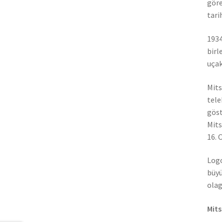
göre
tari
1934
birl
uçak
Mits
tele
göst
Mits
16. 
Logo
büyü
olag
Mits