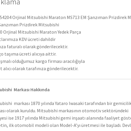
ıklama
4204 Orjinal Mitsubishi Maraton MS713 EM Şanzıman Prizdirek Mi
Şanzıman Prizdirek Mitsubishi
 Orjinal Mitsubishi Maraton Yedek Parça
tlarımıza KDV ücreti dahildir
ıza faturalı olarak gönderilecektir.
o taşıma ücreti alıcıya aittir.
şmalı olduğumuz kargo firması aracılığıyla
t alıcı olarak tarafınıza gönderilecektir.
ubishi Markası Hakkında
ubishi markası 1870 yılında Yataro Iwasaki tarafından bir gemicili
ası olarak kuruldu. Mitsubishi markasının otomotiv sektöründeki
yesi ise 1917 yılında Mitsubishi gemi inşaatı alanında faaliyet gös
etin, ilk otomobil modeli olan Model-A’yı üretmesi ile başladı. Dev