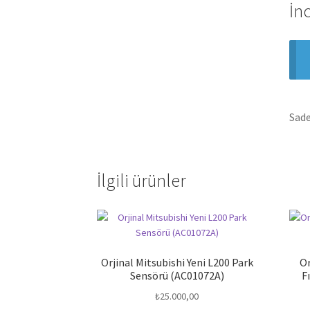
İn
Sade
İlgili ürünler
Orjinal Mitsubishi Yeni L200 Park
Or
Sensörü (AC01072A)
F
₺
25.000,00