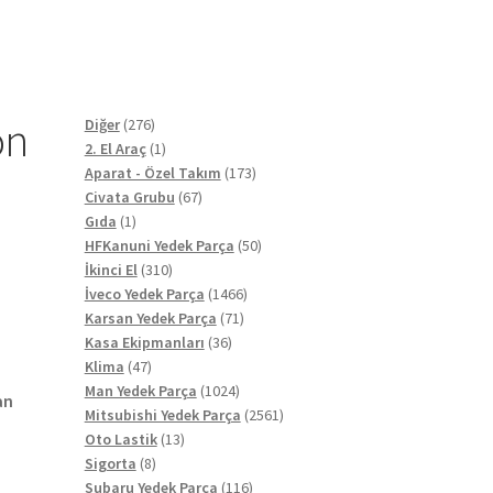
on
276
Diğer
276
ürün
1
2. El Araç
1
ürün
173
Aparat - Özel Takım
173
67
ürün
Civata Grubu
67
1
ürün
Gıda
1
ürün
50
HFKanuni Yedek Parça
50
310
ürün
İkinci El
310
ürün
1466
İveco Yedek Parça
1466
71
ürün
Karsan Yedek Parça
71
36
ürün
Kasa Ekipmanları
36
47
ürün
Klima
47
ürün
1024
Man Yedek Parça
1024
an
ürün
2561
Mitsubishi Yedek Parça
2561
13
ürün
Oto Lastik
13
8
ürün
Sigorta
8
ürün
116
Subaru Yedek Parça
116