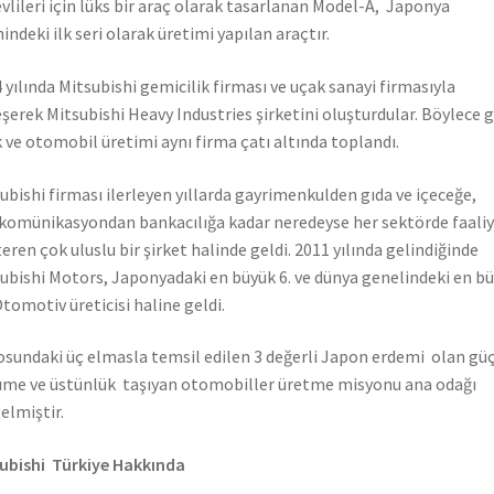
vlileri için lüks bir araç olarak tasarlanan Model-A, Japonya
hindeki ilk seri olarak üretimi yapılan araçtır.
 yılında Mitsubishi gemicilik firması ve uçak sanayi firmasıyla
eşerek Mitsubishi Heavy Industries şirketini oluşturdular. Böylece 
 ve otomobil üretimi aynı firma çatı altında toplandı.
ubishi firması ilerleyen yıllarda gayrimenkulden gıda ve içeceğe,
komünikasyondan bankacılığa kadar neredeyse her sektörde faali
eren çok uluslu bir şirket halinde geldi. 2011 yılında gelindiğinde
ubishi Motors, Japonyadaki en büyük 6. ve dünya genelindeki en b
Otomotiv üreticisi haline geldi.
sundaki üç elmasla temsil edilen 3 değerli Japon erdemi olan güç
me ve üstünlük taşıyan otomobiller üretme misyonu ana odağı
elmiştir.
ubishi Türkiye Hakkında