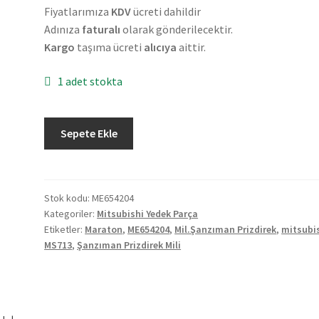
Fiyatlarımıza
KDV
ücreti dahildir
Adınıza
faturalı
olarak gönderilecektir.
Kargo
taşıma ücreti
alıcıya
aittir.
1 adet stokta
Orjinal
Sepete Ekle
Mitsubishi
Maraton
MS713
EM
Stok kodu:
ME654204
Kategoriler:
Mitsubishi Yedek Parça
Şanzıman
Etiketler:
Maraton
,
ME654204
,
Mil.Şanzıman Prizdirek
,
mitsubi
Prizdirek
MS713
,
Şanzıman Prizdirek Mili
Mili
ME654204
adet