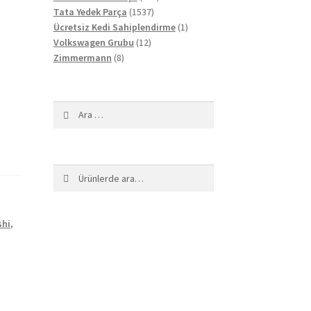
1537
ürün
Tata Yedek Parça
1537
ürün
1
Ücretsiz Kedi Sahiplendirme
1
12
ürün
Volkswagen Grubu
12
8
ürün
Zimmermann
8
ürün
Arama:
Ara:
Ara
shi
,