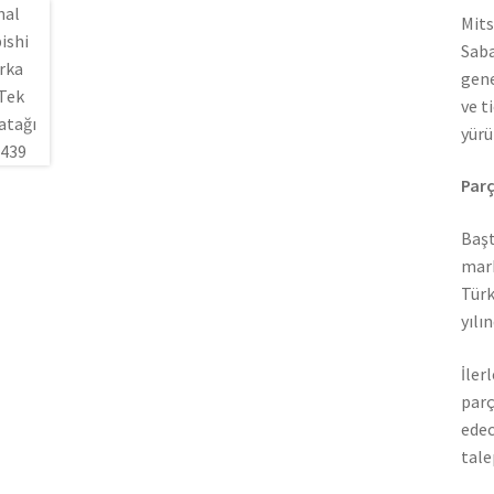
Mits
Saba
gene
ve t
yürü
Parç
Başt
mark
Türk
yılı
İler
parç
edec
tale