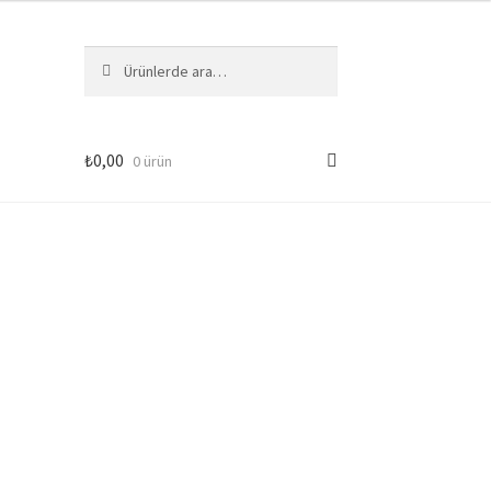
Ara:
Ara
₺
0,00
0 ürün