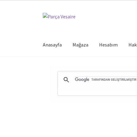
Dolaşıma
İçeriğe
geç
geç
Anasayfa
Mağaza
Hesabım
Hak