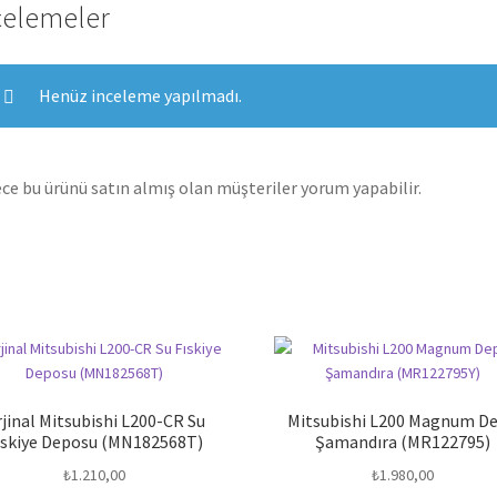
celemeler
Henüz inceleme yapılmadı.
ce bu ürünü satın almış olan müşteriler yorum yapabilir.
jinal Mitsubishi L200-CR Su
Mitsubishi L200 Magnum D
ıskiye Deposu (MN182568T)
Şamandıra (MR122795)
₺
1.210,00
₺
1.980,00