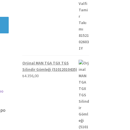
Orjinal MAN TGA TGX TGS
Silindir Gömleği (51012010435)
₺
4.356,00
epo