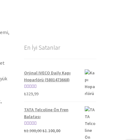
gemi,
En İyi Satanlar
yet
Orjinal IVECO Daily Kapı
üyük
Hoparlörü (5801473668)
5 üzerinden
₺
329,99
5.00
oy aldı
,
TATA Telcoline Ön Fren
Balatası
Orijinal
Şu
5 üzerinden
₺
1.300,00
₺
1.100,00
fiyat:
andaki
5.00
oy aldı