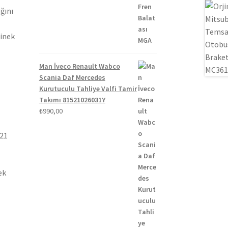
₺1.300,00.
fiyat:
ğını
₺1.100,00.
binek
Man İveco Renault Wabco
Scania Daf Mercedes
Kurutuculu Tahliye Valfi Tamir
Takımı 81521026031Y
₺
990,00
021
ek