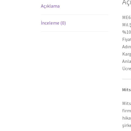
Aç
Açıklama
ME65
İnceleme (0)
Mil.
%100
Fiya
Adın
Karg
Anla
Ücre
Mits
Mits
firm
hika
şirk