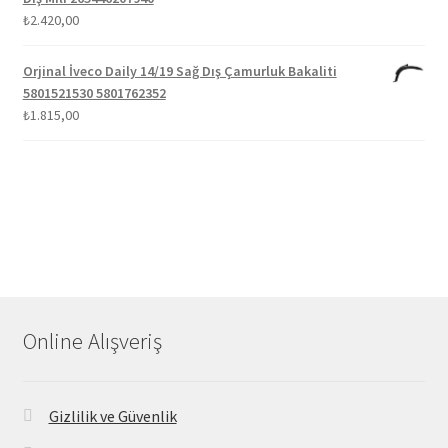
₺
2.420,00
Orjinal İveco Daily 14/19 Sağ Dış Çamurluk Bakaliti
5801521530 5801762352
₺
1.815,00
Online Alışveriş
Gizlilik ve Güvenlik