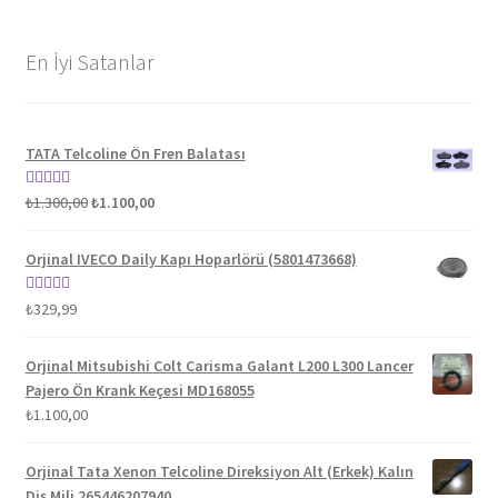
En İyi Satanlar
TATA Telcoline Ön Fren Balatası
Orijinal
Şu
5 üzerinden
₺
1.300,00
₺
1.100,00
fiyat:
andaki
5.00
oy aldı
₺1.300,00.
fiyat:
Orjinal IVECO Daily Kapı Hoparlörü (5801473668)
₺1.100,00.
5 üzerinden
₺
329,99
5.00
oy aldı
Orjinal Mitsubishi Colt Carisma Galant L200 L300 Lancer
Pajero Ön Krank Keçesi MD168055
₺
1.100,00
Orjinal Tata Xenon Telcoline Direksiyon Alt (Erkek) Kalın
Diş Mili 265446207940