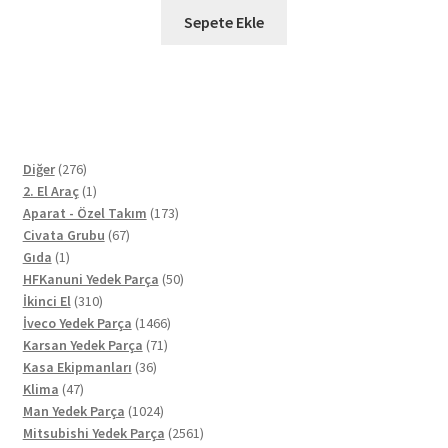
Sepete Ekle
276
Diğer
276
ürün
1
2. El Araç
1
ürün
173
Aparat - Özel Takım
173
67
ürün
Civata Grubu
67
1
ürün
Gıda
1
ürün
50
HFKanuni Yedek Parça
50
310
ürün
İkinci El
310
ürün
1466
İveco Yedek Parça
1466
71
ürün
Karsan Yedek Parça
71
36
ürün
Kasa Ekipmanları
36
47
ürün
Klima
47
ürün
1024
Man Yedek Parça
1024
ürün
2561
Mitsubishi Yedek Parça
2561