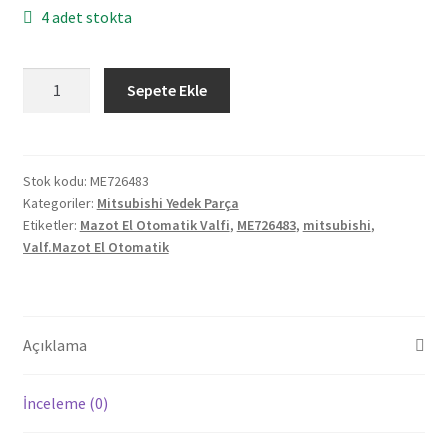
4 adet stokta
Orjinal
Sepete Ekle
Mitsubishi
Mazot
El
Otomatik
Stok kodu:
ME726483
Kategoriler:
Mitsubishi Yedek Parça
Valfi
Etiketler:
Mazot El Otomatik Valfi
,
ME726483
,
mitsubishi
,
ME726483
Valf.Mazot El Otomatik
adet
Açıklama
İnceleme (0)