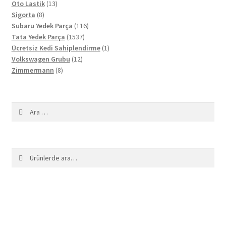
13
ürün
Oto Lastik
13
8
ürün
Sigorta
8
ürün
116
Subaru Yedek Parça
116
1537
ürün
Tata Yedek Parça
1537
ürün
1
Ücretsiz Kedi Sahiplendirme
1
12
ürün
Volkswagen Grubu
12
8
ürün
Zimmermann
8
ürün
Arama:
Ara:
Ara