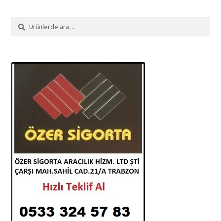
Ara:
Ara