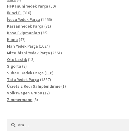
ürün
50
HFKanuni Yedek Parça
50
310
ürün
İkinci El
310
ürün
1466
İveco Yedek Parça
1466
71
ürün
Karsan Yedek Parça
71
36
ürün
Kasa Ekipmanları
36
47
ürün
Klima
47
ürün
1024
Man Yedek Parça
1024
ürün
2561
Mitsubishi Yedek Parça
2561
13
ürün
Oto Lastik
13
8
ürün
Sigorta
8
ürün
116
Subaru Yedek Parça
116
1537
ürün
Tata Yedek Parça
1537
ürün
1
Ücretsiz Kedi Sahiplendirme
1
12
ürün
Volkswagen Grubu
12
8
ürün
Zimmermann
8
ürün
Arama: