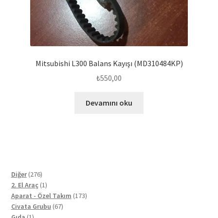
Mitsubishi L300 Balans Kayışı (MD310484KP)
₺
550,00
Devamını oku
276
Diğer
276
ürün
1
2. El Araç
1
ürün
173
Aparat - Özel Takım
173
67
ürün
Civata Grubu
67
1
ürün
Gıda
1