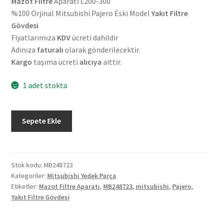
Mazot Filtre
Aparatı L200-300
%100 Orjinal Mitsubishi Pajero Eski Model
Yakıt Filtre
Gövdesi
Fiyatlarımıza
KDV
ücreti dahildir
Adınıza
faturalı
olarak gönderilecektir.
Kargo
taşıma ücreti
alıcıya
aittir.
1 adet stokta
Orjinal
Sepete Ekle
Mitsubishi
Pajero
Eski
Model
Stok kodu:
MB248723
Kategoriler:
Mitsubishi Yedek Parça
Yakıt
Etiketler:
Mazot Filtre Aparatı
,
MB248723
,
mitsubishi
,
Pajero
,
Filtre
Yakıt Filtre Gövdesi
Gövdesi
MB248723