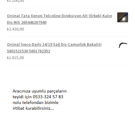
₺
1.100,00
Orjinal Tata Xenon Telcoline Direksiyon Alt (Erkek) Kalın
Diş Mili 265446207940
₺
2.420,00
Orjinal İveco Daily 14/19 Sağ Dış Çamurluk Bakaliti
5801521530 5801762352
₺
1.815,00