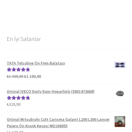
En İyi Satanlar
TATA Telcoline Ön Fren Balatası
Orijinal
Şu
₺
1.300,00
₺
1.100,00
5 üzerinden
fiyat:
andaki
5.00
oy aldı
₺1.300,00.
fiyat:
Orjinal IVECO Daily Kapı Hoparlörü (5801473668)
₺1.100,00.
₺
329,99
5 üzerinden
5.00
oy aldı
Orjinal Mitsubishi Colt Carisma Galant L200 L300 Lancer
Pajero Ön Krank Keçesi MD168055