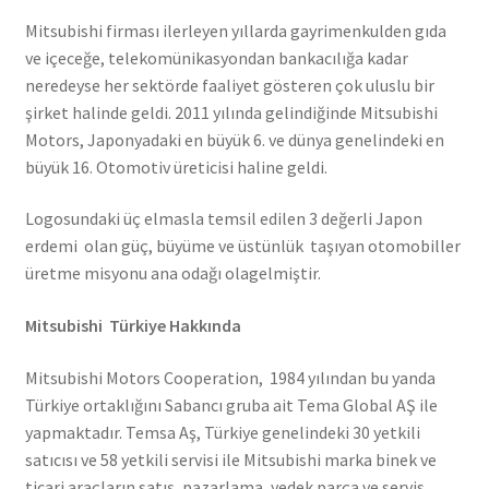
Mitsubishi firması ilerleyen yıllarda gayrimenkulden gıda
ve içeceğe, telekomünikasyondan bankacılığa kadar
neredeyse her sektörde faaliyet gösteren çok uluslu bir
şirket halinde geldi. 2011 yılında gelindiğinde Mitsubishi
Motors, Japonyadaki en büyük 6. ve dünya genelindeki en
büyük 16. Otomotiv üreticisi haline geldi.
Logosundaki üç elmasla temsil edilen 3 değerli Japon
erdemi olan güç, büyüme ve üstünlük taşıyan otomobiller
üretme misyonu ana odağı olagelmiştir.
Mitsubishi Türkiye Hakkında
Mitsubishi Motors Cooperation, 1984 yılından bu yanda
Türkiye ortaklığını Sabancı gruba ait Tema Global AŞ ile
yapmaktadır. Temsa Aş, Türkiye genelindeki 30 yetkili
satıcısı ve 58 yetkili servisi ile Mitsubishi marka binek ve
ticari araçların satış, pazarlama, yedek parça ve servis