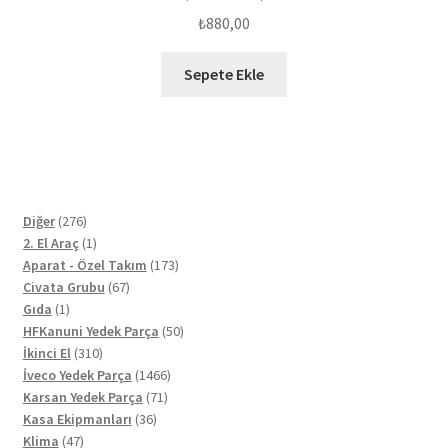
₺
880,00
Sepete Ekle
276
Diğer
276
ürün
1
2. El Araç
1
ürün
173
Aparat - Özel Takım
173
67
ürün
Civata Grubu
67
1
ürün
Gıda
1
ürün
50
HFKanuni Yedek Parça
50
310
ürün
İkinci El
310
ürün
1466
İveco Yedek Parça
1466
71
ürün
Karsan Yedek Parça
71
36
ürün
Kasa Ekipmanları
36
47
ürün
Klima
47