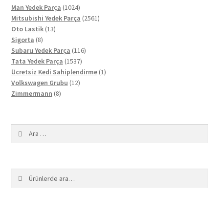
ürün
1024
Man Yedek Parça
1024
ürün
2561
Mitsubishi Yedek Parça
2561
13
ürün
Oto Lastik
13
8
ürün
Sigorta
8
ürün
116
Subaru Yedek Parça
116
1537
ürün
Tata Yedek Parça
1537
ürün
1
Ücretsiz Kedi Sahiplendirme
1
12
ürün
Volkswagen Grubu
12
8
ürün
Zimmermann
8
ürün
Arama:
Ara:
Ara