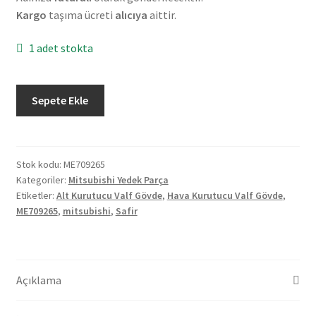
Kargo
taşıma ücreti
alıcıya
aittir.
1 adet stokta
Orjinal
Sepete Ekle
Mitsubishi
Safir
Alt
Kurutucu
Stok kodu:
ME709265
Kategoriler:
Mitsubishi Yedek Parça
Valf
Etiketler:
Alt Kurutucu Valf Gövde
,
Hava Kurutucu Valf Gövde
,
Gövde
ME709265
,
mitsubishi
,
Safir
ME709265
adet
Açıklama