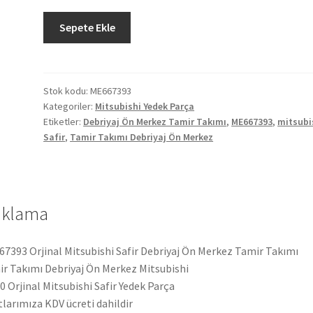
Orjinal
Sepete Ekle
Mitsubishi
Safir
Debriyaj
Ön
Stok kodu:
ME667393
Kategoriler:
Mitsubishi Yedek Parça
Merkez
Etiketler:
Debriyaj Ön Merkez Tamir Takımı
,
ME667393
,
mitsubi
Tamir
Safir
,
Tamir Takımı Debriyaj Ön Merkez
Takımı
ME667393
adet
ıklama
7393 Orjinal Mitsubishi Safir Debriyaj Ön Merkez Tamir Takımı
r Takımı Debriyaj Ön Merkez Mitsubishi
 Orjinal Mitsubishi Safir Yedek Parça
tlarımıza KDV ücreti dahildir