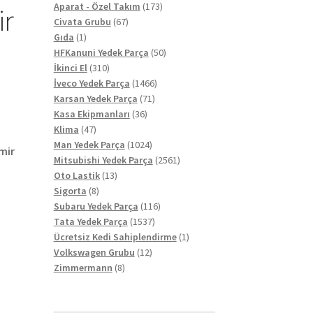
ürün
173
Aparat - Özel Takım
173
ir
67
ürün
Civata Grubu
67
1
ürün
Gıda
1
ürün
50
HFKanuni Yedek Parça
50
310
ürün
İkinci El
310
ürün
1466
İveco Yedek Parça
1466
71
ürün
Karsan Yedek Parça
71
36
ürün
Kasa Ekipmanları
36
47
ürün
Klima
47
ürün
1024
Man Yedek Parça
1024
mir
ürün
2561
Mitsubishi Yedek Parça
2561
13
ürün
Oto Lastik
13
8
ürün
Sigorta
8
ürün
116
Subaru Yedek Parça
116
1537
ürün
Tata Yedek Parça
1537
ürün
1
Ücretsiz Kedi Sahiplendirme
1
12
ürün
Volkswagen Grubu
12
8
ürün
Zimmermann
8
ürün