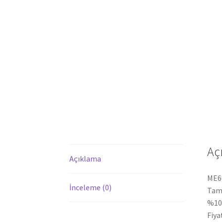
Aç
Açıklama
ME66
İnceleme (0)
Tami
%100
Fiya