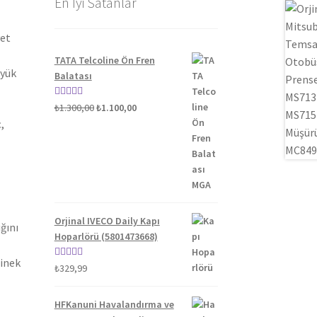
En İyi Satanlar
yet
TATA Telcoline Ön Fren
üyük
Balatası
Orijinal
Şu
5 üzerinden
₺
1.300,00
₺
1.100,00
fiyat:
andaki
5.00
oy aldı
,
₺1.300,00.
fiyat:
₺1.100,00.
Orjinal IVECO Daily Kapı
ğını
Hoparlörü (5801473668)
binek
5 üzerinden
₺
329,99
5.00
oy aldı
HFKanuni Havalandırma ve