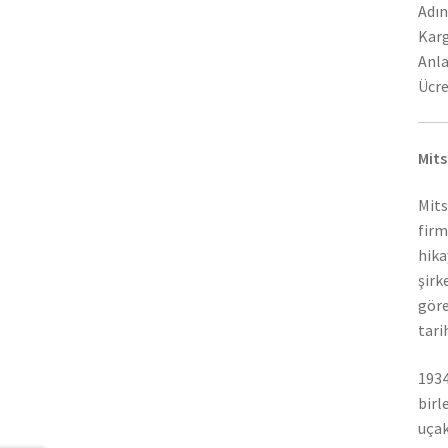
Adın
Karg
Anla
Ücre
Mits
Mits
firm
hika
şirk
göre
tari
1934
birl
uçak