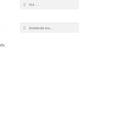
Arama:
Ara:
Ara
shi
,