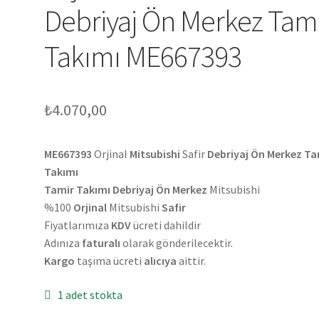
Debriyaj Ön Merkez Tam
Takımı ME667393
₺
4.070,00
ME667393
Orjinal
Mitsubishi
Safir
Debriyaj Ön Merkez Ta
Takımı
Tamir Takımı Debriyaj Ön Merkez
Mitsubishi
%100
Orjinal
Mitsubishi
Safir
Fiyatlarımıza
KDV
ücreti dahildir
Adınıza
faturalı
olarak gönderilecektir.
Kargo
taşıma ücreti
alıcıya
aittir.
1 adet stokta