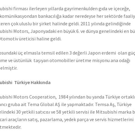
ubishi firması ilerleyen yıllarda gayrimenkulden gıda ve içeceğe,
komünikasyondan bankacılığa kadar neredeyse her sektörde faali
eren çok uluslu bir şirket halinde geldi. 2011 yılında gelindiğinde
ubishi Motors, Japonyadaki en büyük 6. ve dünya genelindeki en b
Otomotiv üreticisi haline geldi.
sundaki üç elmasla temsil edilen 3 değerli Japon erdemi olan güç
me ve üstünlük taşıyan otomobiller üretme misyonu ana odağı
elmiştir.
ubishi Türkiye Hakkında
ubishi Motors Cooperation, 1984 yılından bu yanda Türkiye ortaklı
ncı gruba ait Tema Global AŞ ile yapmaktadır. Temsa Aş, Türkiye
lindeki 30 yetkili satıcısı ve 58 yetkili servisi ile Mitsubishi marka 
icari araçların satış, pazarlama, yedek parça ve servis hizmetlerini
tmektedir.