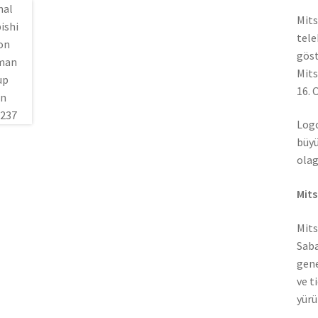
Mits
tele
göst
Mits
16. 
Logo
büyü
olag
Mits
Mits
Saba
gene
ve t
yürü