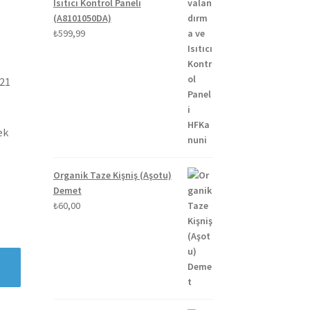
Isıtıcı Kontrol Paneli
(A8101050DA)
₺
599,99
021
ek
Organik Taze Kişniş (Aşotu)
Demet
₺
60,00