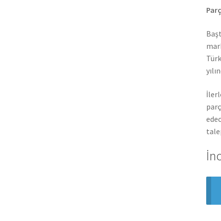
Parç
Başt
mark
Türk
yılı
İler
parç
edec
tale
İn