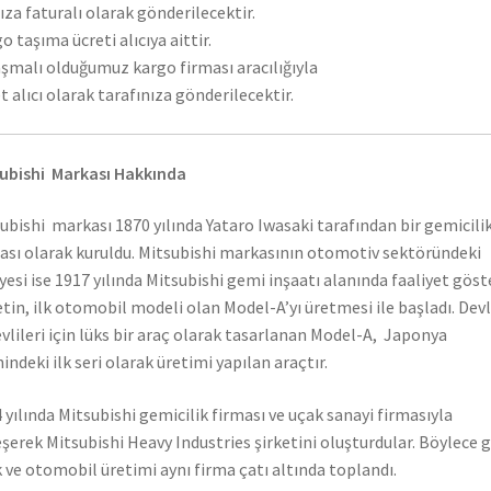
ıza faturalı olarak gönderilecektir.
o taşıma ücreti alıcıya aittir.
şmalı olduğumuz kargo firması aracılığıyla
t alıcı olarak tarafınıza gönderilecektir.
ubishi Markası Hakkında
ubishi markası 1870 yılında Yataro Iwasaki tarafından bir gemicili
ası olarak kuruldu. Mitsubishi markasının otomotiv sektöründeki
yesi ise 1917 yılında Mitsubishi gemi inşaatı alanında faaliyet gös
etin, ilk otomobil modeli olan Model-A’yı üretmesi ile başladı. Dev
vlileri için lüks bir araç olarak tasarlanan Model-A, Japonya
hindeki ilk seri olarak üretimi yapılan araçtır.
 yılında Mitsubishi gemicilik firması ve uçak sanayi firmasıyla
eşerek Mitsubishi Heavy Industries şirketini oluşturdular. Böylece 
 ve otomobil üretimi aynı firma çatı altında toplandı.