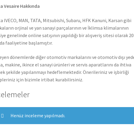
a Vesaire Hakkında
a IVECO, MAN, TATA, Mitsubishi, Subaru, HFK Kanuni, Karsan gibi
aların orjinal ve yan sanayi parçalarının ve İklimsa klimalarının
iye genelinde online satışının yapıldığı bir alışveriş sitesi olarak 2
nda faaliyetine başlamıştır.
leyen dönemlerde diğer otomotiv markalarını ve otomotiv dışı yed
a, makine, ikince el sanayi ürünleri ve servis aparatlarını da ihtiva
ek şekilde yapılanmayı hedeflemektedir. Önerileriniz ve işbirliği
pleriniz için bizimle irtibat kurabilirsiniz.
celemeler
Henüz inceleme yapılmadı.